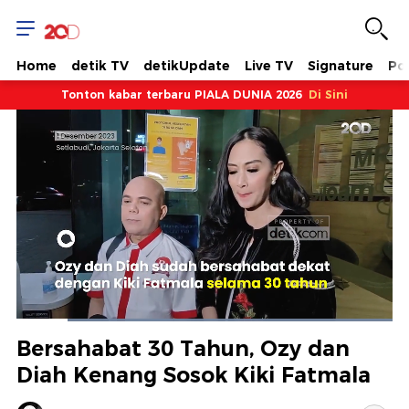
Home
detik TV
detikUpdate
Live TV
Signature
Pol
Tonton kabar terbaru PIALA DUNIA 2026
Di Sini
Dimuat
:
100.00%
Waktu
0:10
/
Durasi
1:14
Berhenti
Suara
Layar
Bersahabat 30 Tahun, Ozy dan
Hidup
Saat
Diah Kenang Sosok Kiki Fatmala
ini