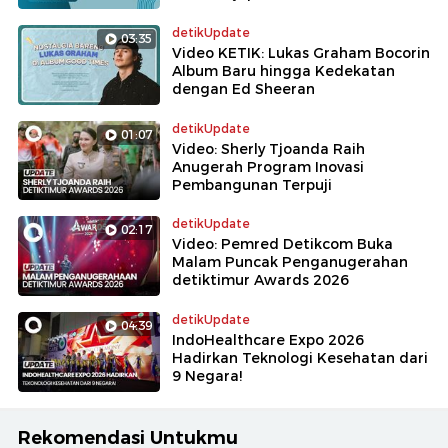
detikUpdate
03:35
Video KETIK: Lukas Graham Bocorin
Album Baru hingga Kedekatan
dengan Ed Sheeran
detikUpdate
01:07
Video: Sherly Tjoanda Raih
Anugerah Program Inovasi
Pembangunan Terpuji
detikUpdate
02:17
Video: Pemred Detikcom Buka
Malam Puncak Penganugerahan
detiktimur Awards 2026
detikUpdate
04:39
IndoHealthcare Expo 2026
Hadirkan Teknologi Kesehatan dari
9 Negara!
Rekomendasi Untukmu