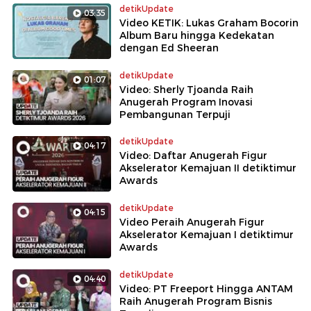
detikUpdate
03:35
Video KETIK: Lukas Graham Bocorin
Album Baru hingga Kedekatan
dengan Ed Sheeran
detikUpdate
01:07
Video: Sherly Tjoanda Raih
Anugerah Program Inovasi
Pembangunan Terpuji
detikUpdate
04:17
Video: Daftar Anugerah Figur
Akselerator Kemajuan II detiktimur
Awards
detikUpdate
04:15
Video Peraih Anugerah Figur
Akselerator Kemajuan I detiktimur
Awards
detikUpdate
04:40
Video: PT Freeport Hingga ANTAM
Raih Anugerah Program Bisnis