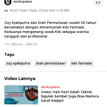
detikUpdate
45,327 Views | Sabtu, 02 Des 2023 11:29 WIB
Ozy Syahputra dan Diah Permatasari sudah 30 tahun
bersahabat dengan Almarhumah Kiki Fatmala.
Keduanya mengenang sosok Kiki sebagai wanita
tangguh dan profesional.
Tim 20Detik - 20DETIK
Tags:
ozy syahputra
diah permatasari
kiki fatmala
Video Lainnya
detikUpdate
01:19
Video: Hati-hati! Salah Teknik,
Ngulek Sambel Juga Bisa Memicu
Saraf Kejepit