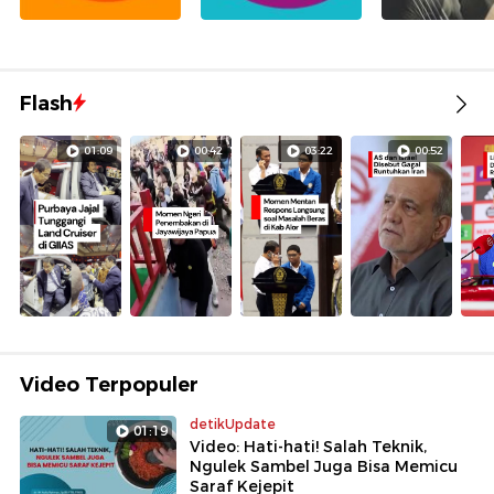
Flash
01:09
00:42
03:22
00:52
Video Terpopuler
detikUpdate
01:19
Video: Hati-hati! Salah Teknik,
Ngulek Sambel Juga Bisa Memicu
Saraf Kejepit