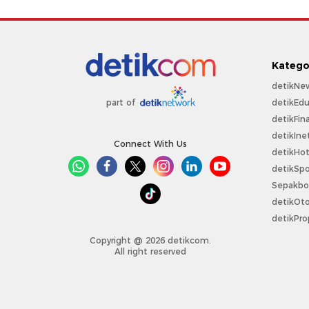
Katego
detikNe
detikEdu
part of
detikFin
detikIne
Connect With Us
detikHo
detikSpo
Sepakbo
detikOt
detikPro
Copyright @ 2026 detikcom.
All right reserved