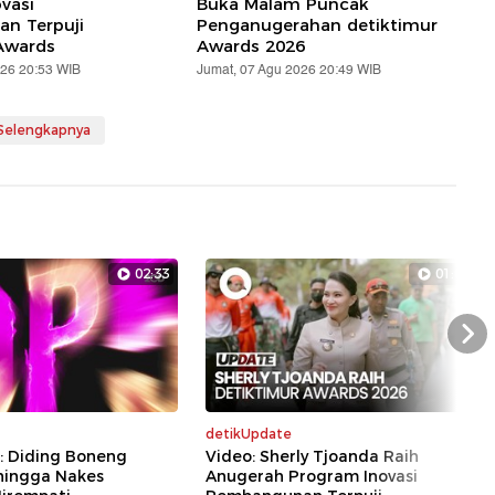
vasi
Buka Malam Puncak
n Terpuji
Penganugerahan detiktimur
Awards
Awards 2026
026 20:53 WIB
Jumat, 07 Agu 2026 20:49 WIB
 Selengkapnya
02:33
01:07
Nex
detikUpdate
: Diding Boneng
Video: Sherly Tjoanda Raih
hingga Nakes
Anugerah Program Inovasi