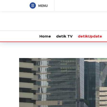
MENU
Home
detik TV
detikUpdate