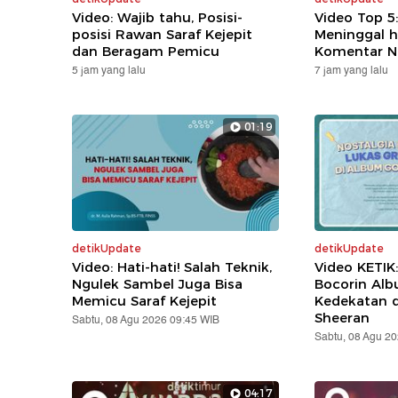
Video: Wajib tahu, Posisi-
Video Top 5
posisi Rawan Saraf Kejepit
Meninggal h
dan Beragam Pemicu
Komentar N
5 jam yang lalu
7 jam yang lalu
01:19
detikUpdate
detikUpdate
Video: Hati-hati! Salah Teknik,
Video KETIK
Ngulek Sambel Juga Bisa
Bocorin Alb
Memicu Saraf Kejepit
Kedekatan 
Sheeran
Sabtu, 08 Agu 2026 09:45 WIB
Sabtu, 08 Agu 2
04:17