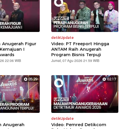
detikUpdate
h Anugerah Figur
Video: PT Freeport Hingga
 Kemajuan I
ANTAM Raih Anugerah
Awards
Program Bisnis Terpuji
026 22:06 WIB
Jumat, 07 Agu 2026 21:59 WIB
05:29
02:17
detikUpdate
ih Anugerah
Video: Pemred Detikcom