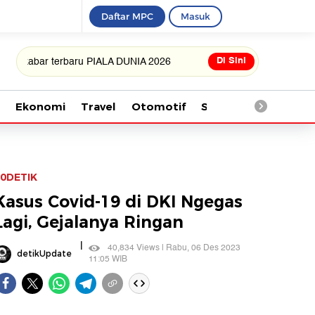
Daftar MPC
Masuk
Di Sini
r terbaru PIALA DUNIA 2026
Ekonomi
Travel
Otomotif
Saintek
Kesehata
0DETIK
Kasus Covid-19 di DKI Ngegas
Lagi, Gejalanya Ringan
|
40,834 Views | Rabu, 06 Des 2023
detikUpdate
11:05 WIB