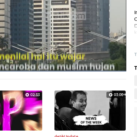
I
C
D
k
T
T
Dimuat
:
100.00%
Layarpen
02:33
03:00
detikUpdate