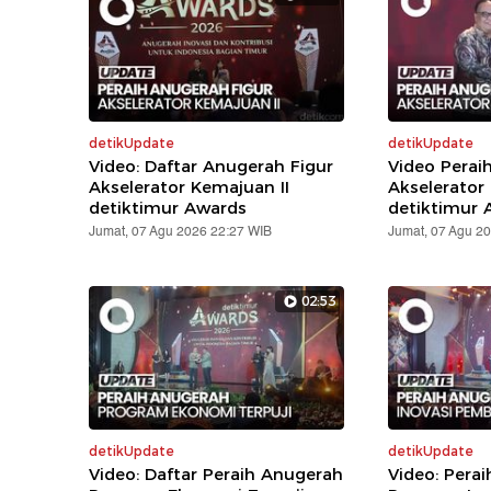
detikUpdate
detikUpdate
Video: Daftar Anugerah Figur
Video Perai
Akselerator Kemajuan II
Akselerator
detiktimur Awards
detiktimur 
Jumat, 07 Agu 2026 22:27 WIB
Jumat, 07 Agu 2
02:53
detikUpdate
detikUpdate
Video: Daftar Peraih Anugerah
Video: Pera