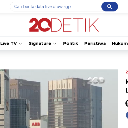
Cancel
Yang sedang ramai dicari
Tonton kaba
#1
ketik
#2
bromo
Live TV
Signature
Politik
Peristiwa
Hukum
#3
streaming motogp
#4
prabowo
#5
data live draw sgp
2
Promoted
Terakhir yang dicari
Loading...