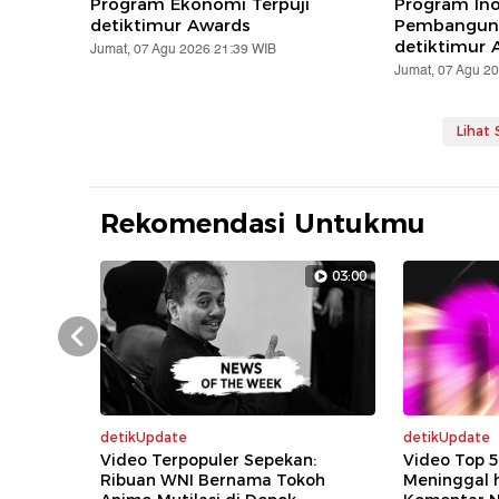
Program Ekonomi Terpuji
Program Ino
detiktimur Awards
Pembanguna
detiktimur 
Jumat, 07 Agu 2026 21:39 WIB
Jumat, 07 Agu 2
Lihat
Rekomendasi Untukmu
03:00
Prev
detikUpdate
detikUpdate
Video Terpopuler Sepekan:
Video Top 5
Ribuan WNI Bernama Tokoh
Meninggal 