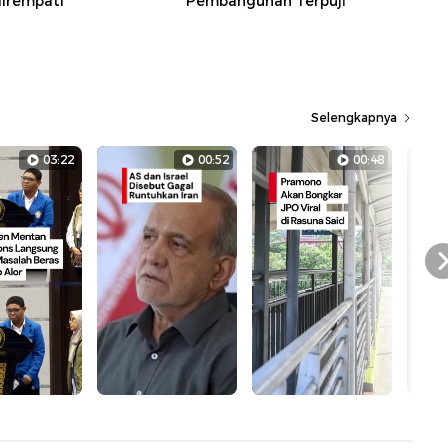
irempati
Pembangunan Terpuji
Selengkapnya
03:22
00:52
00:48