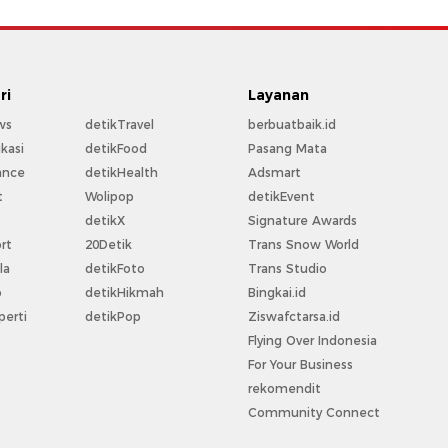
ri
Layanan
ws
detikTravel
berbuatbaik.id
kasi
detikFood
Pasang Mata
ance
detikHealth
Adsmart
t
Wolipop
detikEvent
t
detikX
Signature Awards
rt
20Detik
Trans Snow World
la
detikFoto
Trans Studio
o
detikHikmah
Bingkai.id
perti
detikPop
Ziswafctarsa.id
Flying Over Indonesia
For Your Business
rekomendit
Community Connect