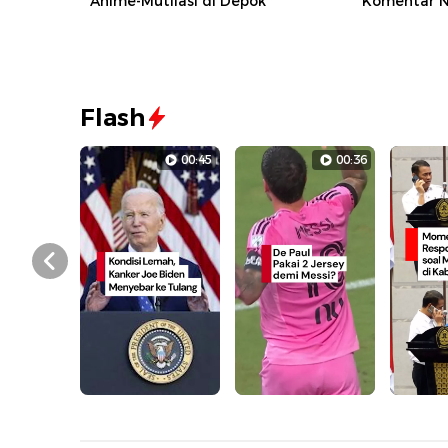
Anime-Mutilasi di Depok
Komentar N
Flash
00:45
00:36
Prev