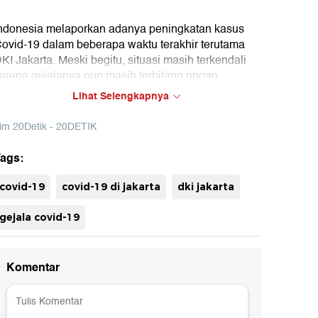
ndonesia melaporkan adanya peningkatan kasus
ovid-19 dalam beberapa waktu terakhir terutama
KI Jakarta. Meski begitu, situasi masih terkendali
arena gejalanya pun masih terbilang ringan.
Lihat Selengkapnya
im 20Detik - 20DETIK
ags:
uh
covid-19
covid-19 di jakarta
dki jakarta
gejala covid-19