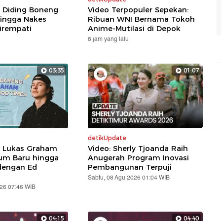
: Diding Boneng
Video Terpopuler Sepekan:
ingga Nakes
Ribuan WNI Bernama Tokoh
irempati
Anime-Mutilasi di Depok
8 jam yang lalu
03:35
01:07
detikUpdate
: Lukas Graham
Video: Sherly Tjoanda Raih
um Baru hingga
Anugerah Program Inovasi
dengan Ed
Pembangunan Terpuji
Sabtu, 08 Agu 2026 01:04 WIB
026 07:46 WIB
04:15
04:40