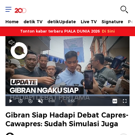
Home
detik TV
detikUpdate
Live TV
Signature
Pol
Tonton kabar terbaru PIALA DUNIA 2026
Di Sini
Dimuat
:
100.00%
Waktu
0:00
/
Durasi
0:53
Mainkan
Suara
Layar
Hidup
Saat
Gibran Siap Hadapi Debat Capres-
ini
Cawapres: Sudah Simulasi Juga