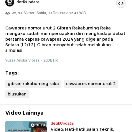
detikUpdate
35,766 Views | Sabtu, 09 Des 2023 15:41 WIB
Cawapres nomor urut 2 Gibran Rakabuming Raka
mengaku sudah mempersiapkan diri menghadapi debat
pertama capres-cawapres 2024 yang digelar pada
Selasa (12/12). Gibran menyebut telah melakukan
simulasi.
Yussa Ariska Viossa - 20DETIK
Tags:
gibran rakabuming raka
cawapres nomor urut 2
blusukan
Video Lainnya
detikUpdate
01:19
Video: Hati-hati! Salah Teknik,