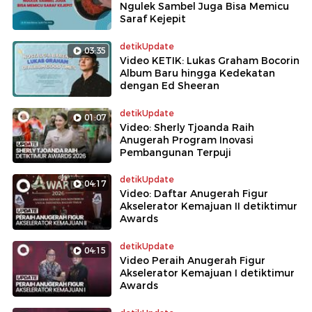
Ngulek Sambel Juga Bisa Memicu
Saraf Kejepit
detikUpdate
03:35
Video KETIK: Lukas Graham Bocorin
Album Baru hingga Kedekatan
dengan Ed Sheeran
detikUpdate
01:07
Video: Sherly Tjoanda Raih
Anugerah Program Inovasi
Pembangunan Terpuji
detikUpdate
04:17
Video: Daftar Anugerah Figur
Akselerator Kemajuan II detiktimur
Awards
detikUpdate
04:15
Video Peraih Anugerah Figur
Akselerator Kemajuan I detiktimur
Awards