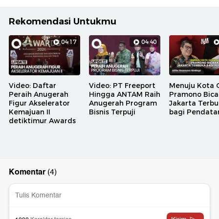
Rekomendasi Untukmu
04:17
04:40
Video: Daftar
Video: PT Freeport
Menuju Kota G
Peraih Anugerah
Hingga ANTAM Raih
Pramono Bica
Figur Akselerator
Anugerah Program
Jakarta Terb
Kemajuan II
Bisnis Terpuji
bagi Pendata
detiktimur Awards