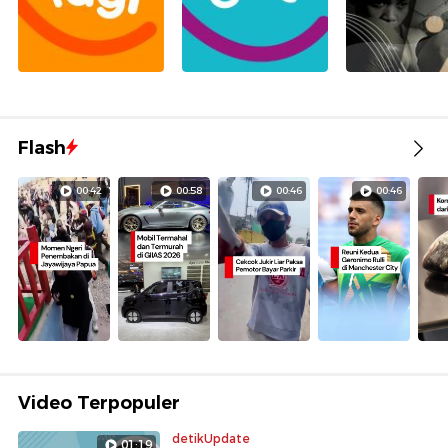
Flash
00:42
00:58
00:46
00:46
Video Terpopuler
detikUpdate
01:19