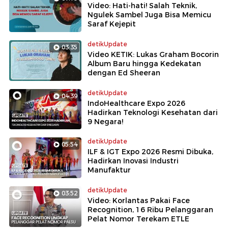
Video: Hati-hati! Salah Teknik,
Ngulek Sambel Juga Bisa Memicu
Saraf Kejepit
detikUpdate
03:35
Video KETIK: Lukas Graham Bocorin
Album Baru hingga Kedekatan
dengan Ed Sheeran
detikUpdate
04:39
IndoHealthcare Expo 2026
Hadirkan Teknologi Kesehatan dari
9 Negara!
detikUpdate
05:54
ILF & IGT Expo 2026 Resmi Dibuka,
Hadirkan Inovasi Industri
Manufaktur
detikUpdate
03:52
Video: Korlantas Pakai Face
Recognition, 16 Ribu Pelanggaran
Pelat Nomor Terekam ETLE