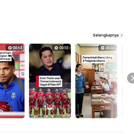
Selengkapnya
00:43
00:55
00:54