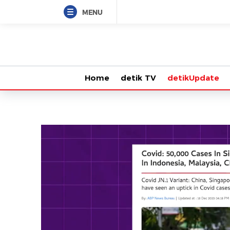
MENU
Home
detik TV
detikUpdate