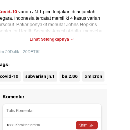
ovid-19
varian JN.1 picu lonjakan di sejumlah
egara. Indonesia tercatat memiliki 4 kasus varian
ersebut. Pakar penyakit menular Johns Hopkins
enter for Health Security, Amesh Adalja, menyebut
ahwa JN.1 merupakan turunan varian BA.2.86,
Lihat Selengkapnya
eluarga Omicron. Berikut gejalanya….
im 20Detik - 20DETIK
ags:
uh
covid-19
subvarian jn.1
ba.2.86
omicron