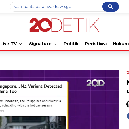
Cancel
Yang sedang ramai dicari
Tonton kabar terbaru PIALA DU
#1
data live draw sgp
#2
k-talk
Live TV
Signature
Politik
Peristiwa
Hukum
#3
kebakaran
#4
prabowo
#5
gempa hari ini
2
Promoted
Terakhir yang dicari
Loading...