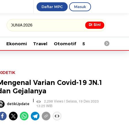
Daftar MPC
Masuk
Di Sini
NIA 2026
Ekonomi
Travel
Otomotif
Saintek
Kesehata
0DETIK
Mengenal Varian Covid-19 JN.1
dan Gejalanya
|
2,298 Views | Selasa, 19 Des 2023
detikUpdate
13:25 WIB