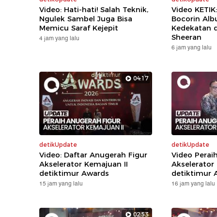
Video: Hati-hati! Salah Teknik,
Video KETIK
Ngulek Sambel Juga Bisa
Bocorin Alb
Memicu Saraf Kejepit
Kedekatan 
Sheeran
4 jam yang lalu
6 jam yang lalu
04:17
detikUpdate
detikUpdate
Video: Daftar Anugerah Figur
Video Perai
Akselerator Kemajuan II
Akselerator
detiktimur Awards
detiktimur 
15 jam yang lalu
16 jam yang lalu
02:53