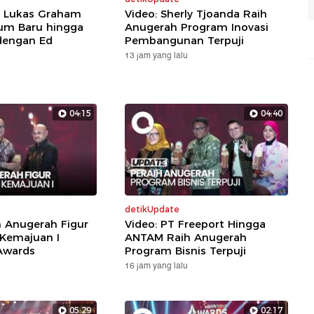
: Lukas Graham
Video: Sherly Tjoanda Raih
um Baru hingga
Anugerah Program Inovasi
dengan Ed
Pembangunan Terpuji
13 jam yang lalu
04:15
04:40
detikUpdate
h Anugerah Figur
Video: PT Freeport Hingga
 Kemajuan I
ANTAM Raih Anugerah
Awards
Program Bisnis Terpuji
16 jam yang lalu
05:29
02:17