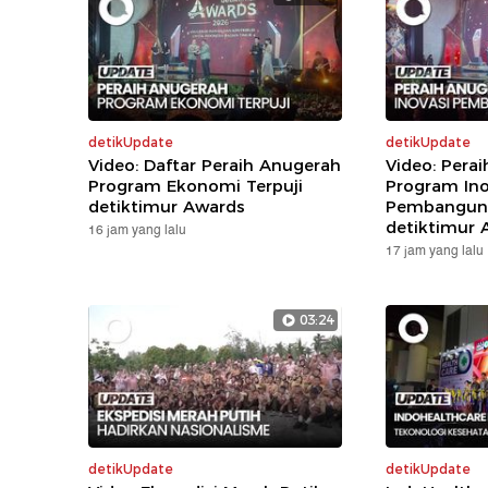
detikUpdate
detikUpdate
Video: Daftar Peraih Anugerah
Video: Pera
Program Ekonomi Terpuji
Program Ino
detiktimur Awards
Pembanguna
detiktimur 
16 jam yang lalu
17 jam yang lalu
03:24
detikUpdate
detikUpdate