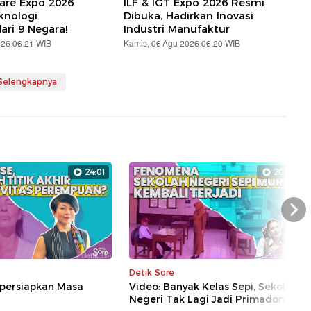
are Expo 2026
ILF & IGT Expo 2026 Resmi
knologi
Dibuka, Hadirkan Inovasi
ari 9 Negara!
Industri Manufaktur
026 06:21 WIB
Kamis, 06 Agu 2026 06:20 WIB
 Selengkapnya
24:01
20:11
Nex
Detik Sore
persiapkan Masa
Video: Banyak Kelas Sepi, Sekolah
Negeri Tak Lagi Jadi Primadona?