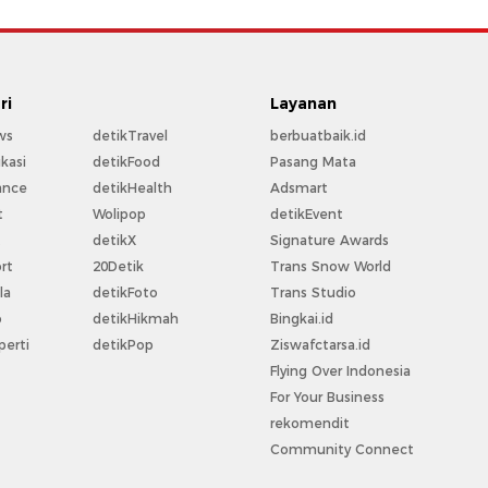
ri
Layanan
ws
detikTravel
berbuatbaik.id
kasi
detikFood
Pasang Mata
ance
detikHealth
Adsmart
t
Wolipop
detikEvent
t
detikX
Signature Awards
rt
20Detik
Trans Snow World
la
detikFoto
Trans Studio
o
detikHikmah
Bingkai.id
perti
detikPop
Ziswafctarsa.id
Flying Over Indonesia
For Your Business
rekomendit
Community Connect