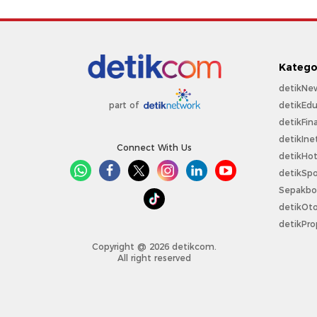
Katego
detikNe
detikEdu
part of
detikFin
detikIne
Connect With Us
detikHo
detikSpo
Sepakbo
detikOt
detikPro
Copyright @ 2026 detikcom.
All right reserved