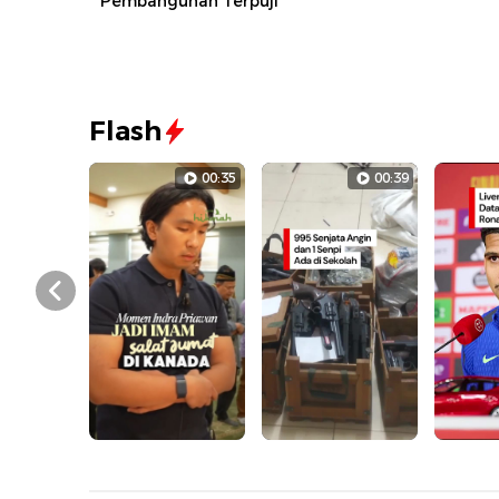
Pembangunan Terpuji
Flash
00:35
00:39
Prev