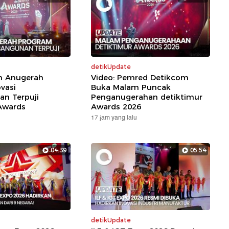
detikUpdate
ih Anugerah
Video: Pemred Detikcom
vasi
Buka Malam Puncak
n Terpuji
Penganugerahan detiktimur
Awards
Awards 2026
17 jam yang lalu
04:39
05:54
detikUpdate