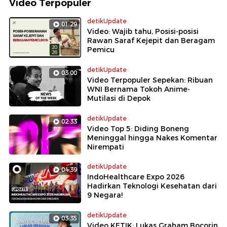
Video Terpopuler
detikUpdate
01:29
Video: Wajib tahu, Posisi-posisi
Rawan Saraf Kejepit dan Beragam
Pemicu
detikUpdate
03:00
Video Terpopuler Sepekan: Ribuan
WNI Bernama Tokoh Anime-
Mutilasi di Depok
detikUpdate
02:33
Video Top 5: Diding Boneng
Meninggal hingga Nakes Komentar
Nirempati
detikUpdate
04:39
IndoHealthcare Expo 2026
Hadirkan Teknologi Kesehatan dari
9 Negara!
detikUpdate
03:35
Video KETIK: Lukas Graham Bocorin