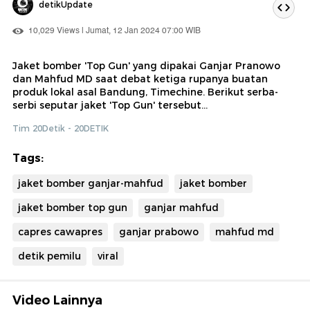
detikUpdate
10,029 Views | Jumat, 12 Jan 2024 07:00 WIB
Jaket bomber 'Top Gun' yang dipakai Ganjar Pranowo
dan Mahfud MD saat debat ketiga rupanya buatan
produk lokal asal Bandung, Timechine. Berikut serba-
serbi seputar jaket 'Top Gun' tersebut...
Tim 20Detik - 20DETIK
Tags:
jaket bomber ganjar-mahfud
jaket bomber
jaket bomber top gun
ganjar mahfud
capres cawapres
ganjar prabowo
mahfud md
detik pemilu
viral
Video Lainnya