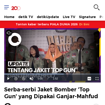
Home
detik TV
detikUpdate
Live TV
Signature
Pol
Tonton kabar terbaru PIALA DUNIA 2026
Di Sini
Dimuat
:
61.76%
Waktu
0:00
/
Durasi
1:52
Mainkan
Suara
Layar
Hidup
Saat
Serba-serbi Jaket Bomber 'Top
ini
Gun' yang Dipakai Ganjar-Mahfud