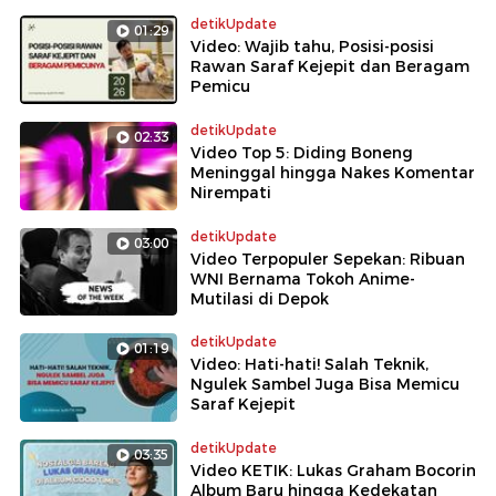
detikUpdate
01:29
Video: Wajib tahu, Posisi-posisi
Rawan Saraf Kejepit dan Beragam
Pemicu
detikUpdate
02:33
Video Top 5: Diding Boneng
Meninggal hingga Nakes Komentar
Nirempati
detikUpdate
03:00
Video Terpopuler Sepekan: Ribuan
WNI Bernama Tokoh Anime-
Mutilasi di Depok
detikUpdate
01:19
Video: Hati-hati! Salah Teknik,
Ngulek Sambel Juga Bisa Memicu
Saraf Kejepit
detikUpdate
03:35
Video KETIK: Lukas Graham Bocorin
Album Baru hingga Kedekatan