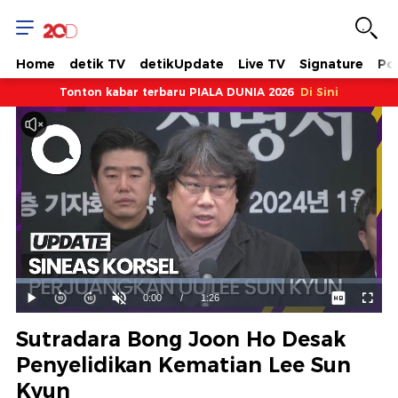
Home
detik TV
detikUpdate
Live TV
Signature
Pol
Tonton kabar terbaru PIALA DUNIA 2026
Di Sini
Dimuat
:
72.96%
Waktu
0:00
/
Durasi
1:26
Mainkan
Suara
Layar
Hidup
Saat
Sutradara Bong Joon Ho Desak
ini
Penyelidikan Kematian Lee Sun
Kyun