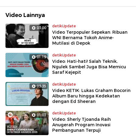
Video Lainnya
detikUpdate
03:00
Video Terpopuler Sepekan: Ribuan
WNI Bernama Tokoh Anime-
Mutilasi di Depok
detikUpdate
01:19
Video: Hati-hati! Salah Teknik,
Ngulek Sambel Juga Bisa Memicu
Saraf Kejepit
detikUpdate
03:35
Video KETIK: Lukas Graham Bocorin
Album Baru hingga Kedekatan
dengan Ed Sheeran
detikUpdate
01:07
Video: Sherly Tjoanda Raih
Anugerah Program Inovasi
Pembangunan Terpuji