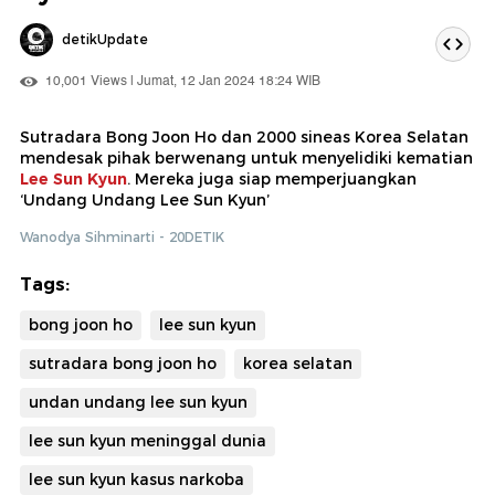
detikUpdate
10,001 Views | Jumat, 12 Jan 2024 18:24 WIB
Sutradara Bong Joon Ho dan 2000 sineas Korea Selatan
mendesak pihak berwenang untuk menyelidiki kematian
Lee Sun Kyun
. Mereka juga siap memperjuangkan
‘Undang Undang Lee Sun Kyun’
Wanodya Sihminarti - 20DETIK
Tags:
bong joon ho
lee sun kyun
sutradara bong joon ho
korea selatan
undan undang lee sun kyun
lee sun kyun meninggal dunia
lee sun kyun kasus narkoba