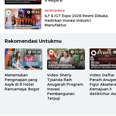
9 Negara!
detikUpdate
05:54
ILF & IGT Expo 2026 Resmi Dibuka,
Hadirkan Inovasi Industri
Manufaktur
Rekomendasi Untukmu
01:24
01:07
Menemukan
Video: Sherly
Video: Daftar
Penginapan yang
Tjoanda Raih
Peraih Anuge
Asyik di R Hotel
Anugerah Program
Figur Akseler
Rancamaya, Bogor
Inovasi
Kemajuan II
Pembangunan
detiktimur A
Terpuji