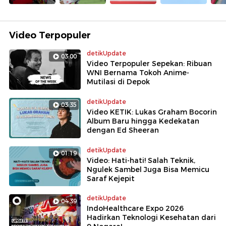
Video Terpopuler
detikUpdate
03:00
Video Terpopuler Sepekan: Ribuan
WNI Bernama Tokoh Anime-
Mutilasi di Depok
detikUpdate
03:35
Video KETIK: Lukas Graham Bocorin
Album Baru hingga Kedekatan
dengan Ed Sheeran
detikUpdate
01:19
Video: Hati-hati! Salah Teknik,
Ngulek Sambel Juga Bisa Memicu
Saraf Kejepit
detikUpdate
04:39
IndoHealthcare Expo 2026
Hadirkan Teknologi Kesehatan dari