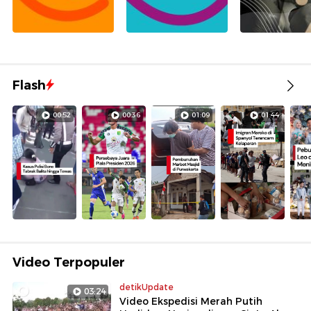
Flash
00:52
00:36
01:09
01:44
Video Terpopuler
detikUpdate
03:24
Video Ekspedisi Merah Putih