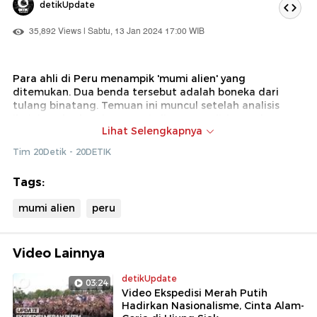
detikUpdate
35,892 Views | Sabtu, 13 Jan 2024 17:00 WIB
Para ahli di Peru menampik 'mumi alien' yang
ditemukan. Dua benda tersebut adalah boneka dari
tulang binatang. Temuan ini muncul setelah analisis
ilmiah terhadap dua 'mumi alien' yang disita pada
Lihat Selengkapnya
Oktober 2023 di kantor pengiriman DHL di bandara
Lima.
Tim 20Detik - 20DETIK
Tags:
mumi alien
peru
Video Lainnya
detikUpdate
03:24
Video Ekspedisi Merah Putih
Hadirkan Nasionalisme, Cinta Alam-