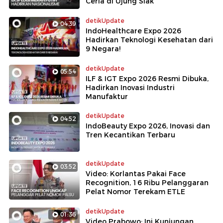
Ceria di Ujung Siak
detikUpdate
04:39
IndoHealthcare Expo 2026
Hadirkan Teknologi Kesehatan dari
9 Negara!
detikUpdate
05:54
ILF & IGT Expo 2026 Resmi Dibuka,
Hadirkan Inovasi Industri
Manufaktur
detikUpdate
04:52
IndoBeauty Expo 2026, Inovasi dan
Tren Kecantikan Terbaru
detikUpdate
03:52
Video: Korlantas Pakai Face
Recognition, 16 Ribu Pelanggaran
Pelat Nomor Terekam ETLE
detikUpdate
01:36
Video Prabowo: Ini Kunjungan