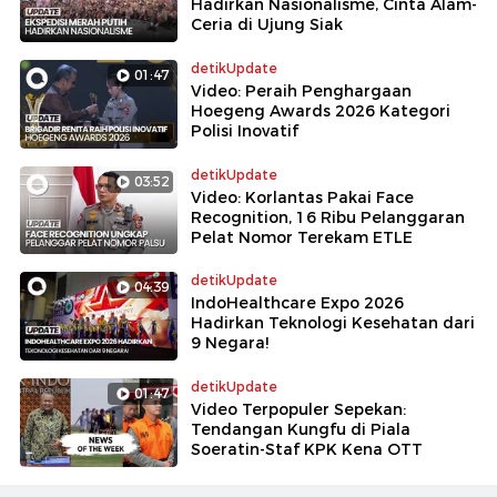
Hadirkan Nasionalisme, Cinta Alam-
Ceria di Ujung Siak
detikUpdate
01:47
Video: Peraih Penghargaan
Hoegeng Awards 2026 Kategori
Polisi Inovatif
detikUpdate
03:52
Video: Korlantas Pakai Face
Recognition, 16 Ribu Pelanggaran
Pelat Nomor Terekam ETLE
detikUpdate
04:39
IndoHealthcare Expo 2026
Hadirkan Teknologi Kesehatan dari
9 Negara!
detikUpdate
01:47
Video Terpopuler Sepekan:
Tendangan Kungfu di Piala
Soeratin-Staf KPK Kena OTT