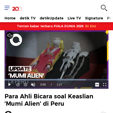
Home
detik TV
detikUpdate
Live TV
Signature
Pol
Tonton kabar terbaru PIALA DUNIA 2026
Di Sini
Dimuat
:
78.27%
Waktu
0:00
/
Durasi
1:27
Mainkan
Suara
Layar
Hidup
Saat
Para Ahli Bicara soal Keaslian
ini
'Mumi Alien' di Peru