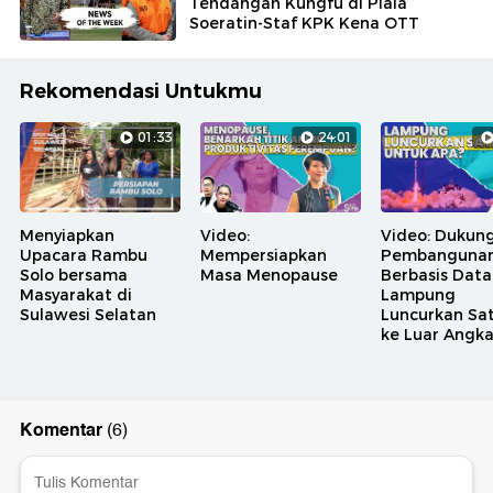
Tendangan Kungfu di Piala
Soeratin-Staf KPK Kena OTT
Rekomendasi Untukmu
01:33
24:01
Menyiapkan
Video:
Video: Dukun
Upacara Rambu
Mempersiapkan
Pembanguna
Solo bersama
Masa Menopause
Berbasis Data
Masyarakat di
Lampung
Sulawesi Selatan
Luncurkan Sat
ke Luar Angk