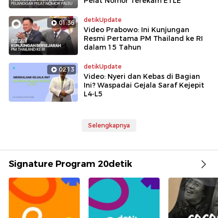
Pelat Nomor Terekam ETLE
detikUpdate
01:36
Video Prabowo: Ini Kunjungan
Resmi Pertama PM Thailand ke RI
dalam 15 Tahun
detikUpdate
02:13
Video: Nyeri dan Kebas di Bagian
Ini? Waspadai Gejala Saraf Kejepit
L4-L5
Selengkapnya
Signature Program 20detik