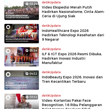
detikUpdate
03:24
Video Ekspedisi Merah Putih
Hadirkan Nasionalisme, Cinta Alam-
Ceria di Ujung Siak
detikUpdate
04:39
IndoHealthcare Expo 2026
Hadirkan Teknologi Kesehatan dari
9 Negara!
detikUpdate
05:54
ILF & IGT Expo 2026 Resmi Dibuka,
Hadirkan Inovasi Industri
Manufaktur
detikUpdate
04:52
IndoBeauty Expo 2026, Inovasi dan
Tren Kecantikan Terbaru
detikUpdate
03:52
Video: Korlantas Pakai Face
Recognition, 16 Ribu Pelanggaran