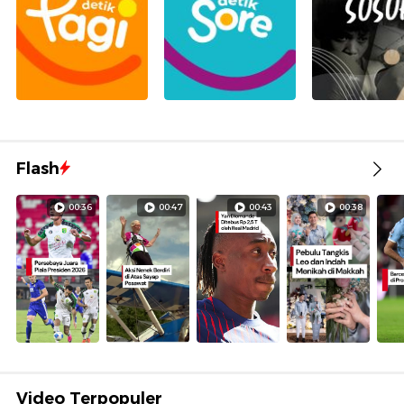
Flash
00:36
00:47
00:43
00:38
Video Terpopuler