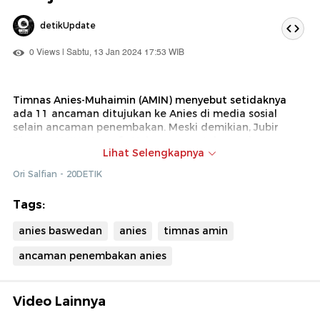
detikUpdate
0 Views | Sabtu, 13 Jan 2024 17:53 WIB
Timnas Anies-Muhaimin (AMIN) menyebut setidaknya
ada 11 ancaman ditujukan ke Anies di media sosial
selain ancaman penembakan. Meski demikian, Jubir
Timnas AMIN, Mustofa Nahra mengatakan Anies enggan
Lihat Selengkapnya
melaporkan ancaman tersebut.
Ori Salfian - 20DETIK
Tags:
anies baswedan
anies
timnas amin
ancaman penembakan anies
Video Lainnya