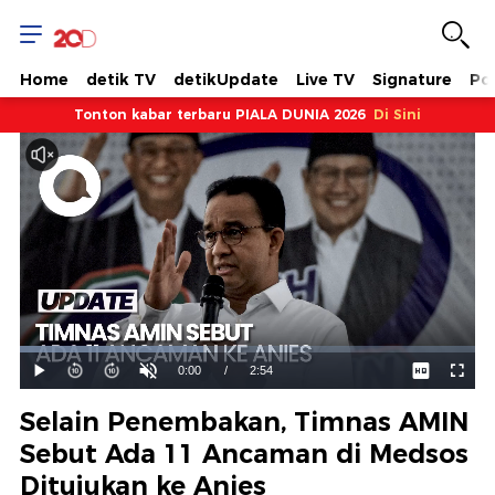
Home
detik TV
detikUpdate
Live TV
Signature
Pol
Tonton kabar terbaru PIALA DUNIA 2026
Di Sini
Dimuat
:
40.32%
Waktu
0:00
/
Durasi
2:54
Mainkan
Suara
Layar
Hidup
Saat
Selain Penembakan, Timnas AMIN
ini
Sebut Ada 11 Ancaman di Medsos
Ditujukan ke Anies