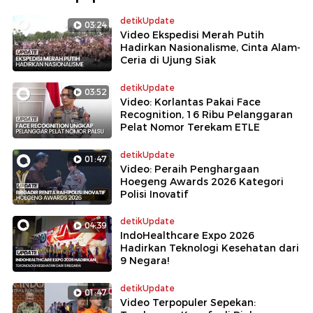
detikUpdate
03:24
Video Ekspedisi Merah Putih
Hadirkan Nasionalisme, Cinta Alam-
Ceria di Ujung Siak
detikUpdate
03:52
Video: Korlantas Pakai Face
Recognition, 16 Ribu Pelanggaran
Pelat Nomor Terekam ETLE
detikUpdate
01:47
Video: Peraih Penghargaan
Hoegeng Awards 2026 Kategori
Polisi Inovatif
detikUpdate
04:39
IndoHealthcare Expo 2026
Hadirkan Teknologi Kesehatan dari
9 Negara!
detikUpdate
01:47
Video Terpopuler Sepekan: