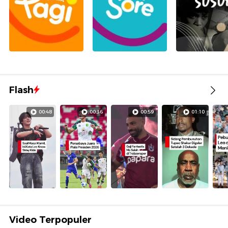
Flash
00:48
00:36
00:59
01:10
Video Terpopuler