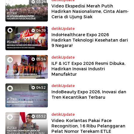
03:24
Video Ekspedisi Merah Putih
Hadirkan Nasionalisme, Cinta Alam-
Ceria di Ujung Siak
detikUpdate
04:39
IndoHealthcare Expo 2026
Hadirkan Teknologi Kesehatan dari
9 Negara!
detikUpdate
05:54
ILF & IGT Expo 2026 Resmi Dibuka,
Hadirkan Inovasi Industri
Manufaktur
detikUpdate
04:52
IndoBeauty Expo 2026, Inovasi dan
Tren Kecantikan Terbaru
detikUpdate
03:52
Video: Korlantas Pakai Face
Recognition, 16 Ribu Pelanggaran
Pelat Nomor Terekam ETLE