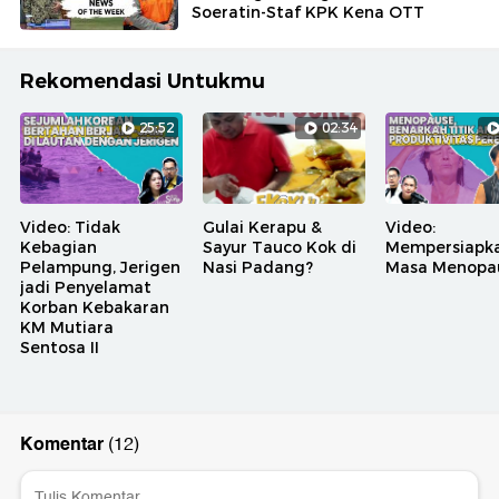
Soeratin-Staf KPK Kena OTT
Rekomendasi Untukmu
25:52
02:34
Video: Tidak
Gulai Kerapu &
Video:
Kebagian
Sayur Tauco Kok di
Mempersiapk
Pelampung, Jerigen
Nasi Padang?
Masa Menopa
jadi Penyelamat
Korban Kebakaran
KM Mutiara
Sentosa II