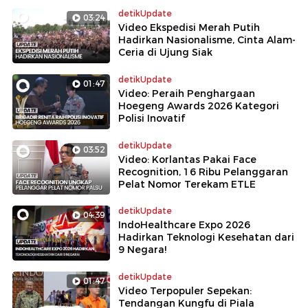
detikUpdate
03:24
Video Ekspedisi Merah Putih
Hadirkan Nasionalisme, Cinta Alam-
Ceria di Ujung Siak
detikUpdate
01:47
Video: Peraih Penghargaan
Hoegeng Awards 2026 Kategori
Polisi Inovatif
detikUpdate
03:52
Video: Korlantas Pakai Face
Recognition, 16 Ribu Pelanggaran
Pelat Nomor Terekam ETLE
detikUpdate
04:39
IndoHealthcare Expo 2026
Hadirkan Teknologi Kesehatan dari
9 Negara!
detikUpdate
01:47
Video Terpopuler Sepekan:
Tendangan Kungfu di Piala