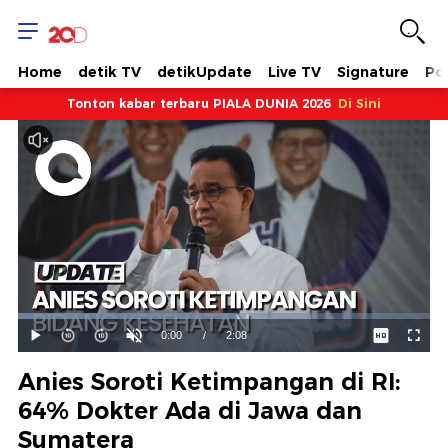
Home
detik TV
detikUpdate
Live TV
Signature
Pol
Tonton kabar terbaru PIALA DUNIA 2026
Di Sini
Dimuat
:
53.19%
Waktu
0:00
/
Durasi
2:08
Mainkan
Suara
Layar
Hidup
Saat
Anies Soroti Ketimpangan di RI:
ini
64% Dokter Ada di Jawa dan
Sumatera