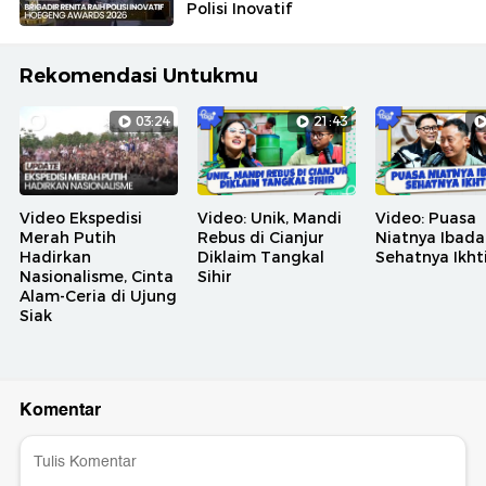
Polisi Inovatif
Rekomendasi Untukmu
03:24
21:43
Video Ekspedisi
Video: Unik, Mandi
Video: Puasa
Merah Putih
Rebus di Cianjur
Niatnya Ibada
Hadirkan
Diklaim Tangkal
Sehatnya Ikht
Nasionalisme, Cinta
Sihir
Alam-Ceria di Ujung
Siak