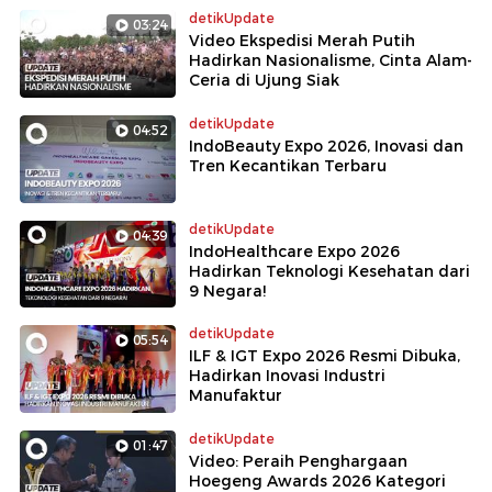
detikUpdate
03:24
Video Ekspedisi Merah Putih
Hadirkan Nasionalisme, Cinta Alam-
Ceria di Ujung Siak
detikUpdate
04:52
IndoBeauty Expo 2026, Inovasi dan
Tren Kecantikan Terbaru
detikUpdate
04:39
IndoHealthcare Expo 2026
Hadirkan Teknologi Kesehatan dari
9 Negara!
detikUpdate
05:54
ILF & IGT Expo 2026 Resmi Dibuka,
Hadirkan Inovasi Industri
Manufaktur
detikUpdate
01:47
Video: Peraih Penghargaan
Hoegeng Awards 2026 Kategori