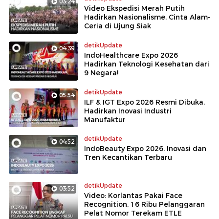
03:24
Video Ekspedisi Merah Putih
Hadirkan Nasionalisme, Cinta Alam-
Ceria di Ujung Siak
detikUpdate
04:39
IndoHealthcare Expo 2026
Hadirkan Teknologi Kesehatan dari
9 Negara!
detikUpdate
05:54
ILF & IGT Expo 2026 Resmi Dibuka,
Hadirkan Inovasi Industri
Manufaktur
detikUpdate
04:52
IndoBeauty Expo 2026, Inovasi dan
Tren Kecantikan Terbaru
detikUpdate
03:52
Video: Korlantas Pakai Face
Recognition, 16 Ribu Pelanggaran
Pelat Nomor Terekam ETLE