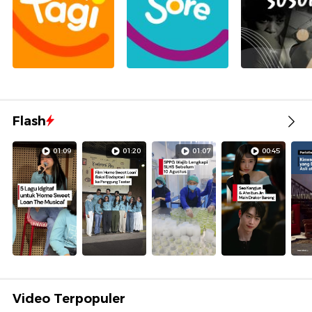
Flash
01:09
01:20
01:07
00:45
Video Terpopuler