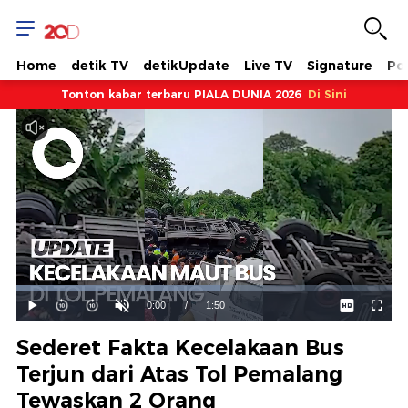
Home
detik TV
detikUpdate
Live TV
Signature
Pol
Tonton kabar terbaru PIALA DUNIA 2026
Di Sini
Dimuat
:
54.45%
Waktu
0:00
/
Durasi
1:50
Mainkan
Suara
Layar
Hidup
Saat
Sederet Fakta Kecelakaan Bus
ini
Terjun dari Atas Tol Pemalang
Tewaskan 2 Orang