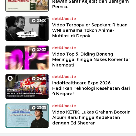
Rawan Saraf Kejepit dan Beragam
Pemicu
detikUpdate
03:00
Video Terpopuler Sepekan: Ribuan
WNI Bernama Tokoh Anime-
Mutilasi di Depok
detikUpdate
02:33
Video Top 5: Diding Boneng
Meninggal hingga Nakes Komentar
Nirempati
detikUpdate
04:39
IndoHealthcare Expo 2026
Hadirkan Teknologi Kesehatan dari
9 Negara!
detikUpdate
03:35
Video KETIK: Lukas Graham Bocorin
Album Baru hingga Kedekatan
dengan Ed Sheeran