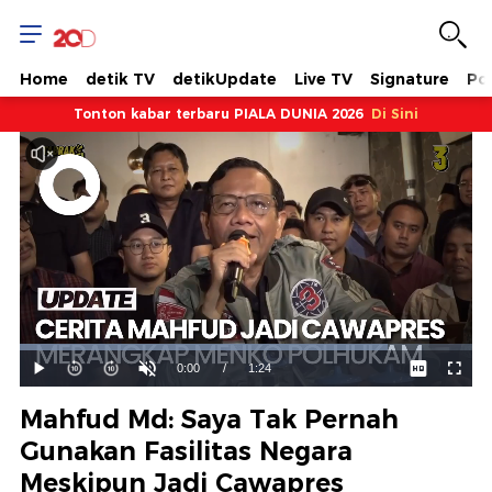
Home
detik TV
detikUpdate
Live TV
Signature
Pol
Tonton kabar terbaru PIALA DUNIA 2026
Di Sini
Dimuat
:
81.39%
Waktu
0:00
/
Durasi
1:24
Mainkan
Suara
Layar
Hidup
Saat
Mahfud Md: Saya Tak Pernah
ini
Gunakan Fasilitas Negara
Meskipun Jadi Cawapres