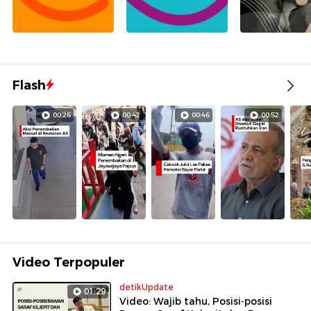
Flash
00:26
00:42
00:46
00:52
Video Terpopuler
detikUpdate
01:29
Video: Wajib tahu, Posisi-posisi