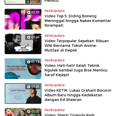
Pemicu
detikUpdate
02:33
Video Top 5: Diding Boneng
Meninggal hingga Nakes Komentar
Nirempati
detikUpdate
03:00
Video Terpopuler Sepekan: Ribuan
WNI Bernama Tokoh Anime-
Mutilasi di Depok
detikUpdate
01:19
Video: Hati-hati! Salah Teknik,
Ngulek Sambel Juga Bisa Memicu
Saraf Kejepit
detikUpdate
03:35
Video KETIK: Lukas Graham Bocorin
Album Baru hingga Kedekatan
dengan Ed Sheeran
detikUpdate
01:07
Video: Sherly Tjoanda Raih