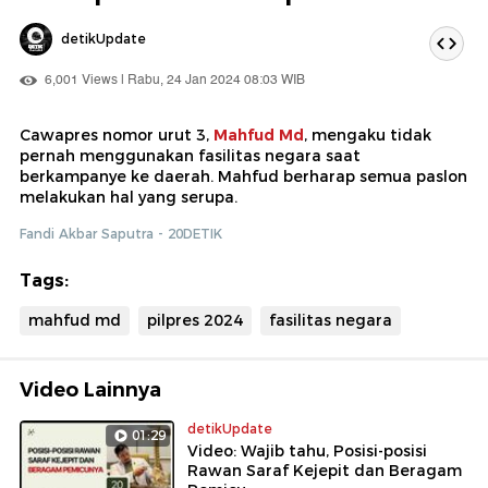
detikUpdate
6,001 Views | Rabu, 24 Jan 2024 08:03 WIB
Cawapres nomor urut 3,
Mahfud Md
, mengaku tidak
pernah menggunakan fasilitas negara saat
berkampanye ke daerah. Mahfud berharap semua paslon
melakukan hal yang serupa.
Fandi Akbar Saputra - 20DETIK
Tags:
mahfud md
pilpres 2024
fasilitas negara
Video Lainnya
detikUpdate
01:29
Video: Wajib tahu, Posisi-posisi
Rawan Saraf Kejepit dan Beragam