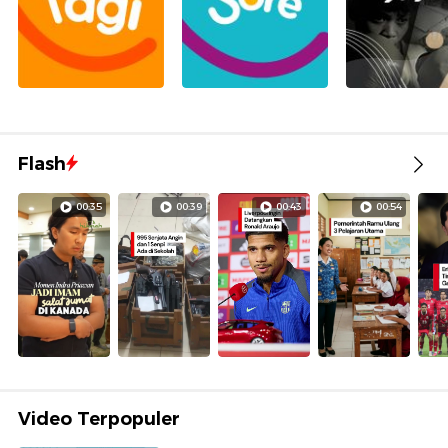
Flash
00:35
00:39
00:43
00:54
Video Terpopuler