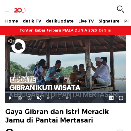
Home
detik TV
detikUpdate
Live TV
Signature
Pol
Tonton kabar terbaru PIALA DUNIA 2026
Di Sini
Dimuat
:
100.00%
Waktu
0:00
/
Durasi
0:50
Mainkan
Suara
Layar
Hidup
Saat
Gaya Gibran dan Istri Meracik
ini
Jamu di Pantai Mertasari