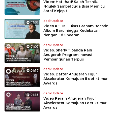
Video: Hati-hati! Salah Teknik,
Ngulek Sambel Juga Bisa Memicu
Saraf Kejepit
detikUpdate
03:35
Video KETIK: Lukas Graham Bocorin
Album Baru hingga Kedekatan
dengan Ed Sheeran
detikUpdate
01:07
Video: Sherly Tjoanda Raih
Anugerah Program Inovasi
Pembangunan Terpuji
detikUpdate
04:17
Video: Daftar Anugerah Figur
Akselerator Kemajuan II detiktimur
Awards
detikUpdate
04:15
Video Peraih Anugerah Figur
Akselerator Kemajuan I detiktimur
Awards