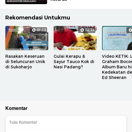
Rekomendasi Untukmu
01:13
02:34
Rasakan Keseruan
Gulai Kerapu &
Video KETIK: 
di Seluncuran Unik
Sayur Tauco Kok di
Graham Bocor
di Sukoharjo
Nasi Padang?
Album Baru h
Kedekatan d
Ed Sheeran