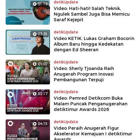
detikUpdate
01:19
Video: Hati-hati! Salah Teknik,
Ngulek Sambel Juga Bisa Memicu
Saraf Kejepit
detikUpdate
03:35
Video KETIK: Lukas Graham Bocorin
Album Baru hingga Kedekatan
dengan Ed Sheeran
detikUpdate
01:07
Video: Sherly Tjoanda Raih
Anugerah Program Inovasi
Pembangunan Terpuji
detikUpdate
02:17
Video: Pemred Detikcom Buka
Malam Puncak Penganugerahan
detiktimur Awards 2026
detikUpdate
04:15
Video Peraih Anugerah Figur
Akselerator Kemajuan I detiktimur
Awards