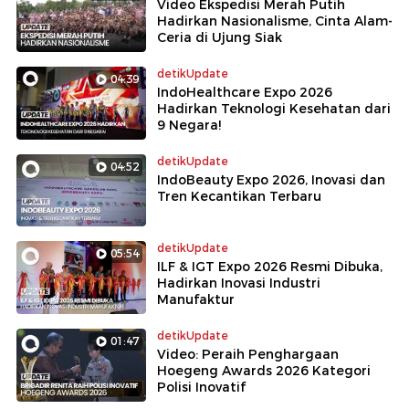
Video Ekspedisi Merah Putih
Hadirkan Nasionalisme, Cinta Alam-
Ceria di Ujung Siak
detikUpdate
04:39
IndoHealthcare Expo 2026
Hadirkan Teknologi Kesehatan dari
9 Negara!
detikUpdate
04:52
IndoBeauty Expo 2026, Inovasi dan
Tren Kecantikan Terbaru
detikUpdate
05:54
ILF & IGT Expo 2026 Resmi Dibuka,
Hadirkan Inovasi Industri
Manufaktur
detikUpdate
01:47
Video: Peraih Penghargaan
Hoegeng Awards 2026 Kategori
Polisi Inovatif