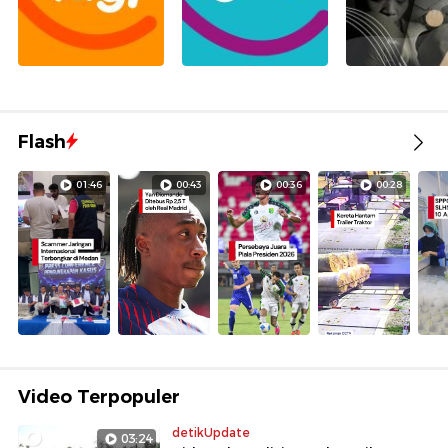
Flash
01:46
00:43
00:36
00:28
Video Terpopuler
detikUpdate
03:24