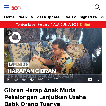
Home
detik TV
detikUpdate
Live TV
Signature
Pol
Tonton kabar terbaru PIALA DUNIA 2026
Di Sini
Dimuat
:
43.29%
Waktu
0:00
/
Durasi
2:39
Mainkan
Suara
Layar
Hidup
Saat
Gibran Harap Anak Muda
ini
Pekalongan Lanjutkan Usaha
Batik Orang Tuanya