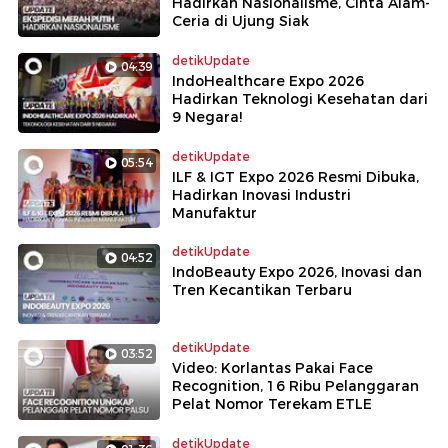
Hadirkan Nasionalisme, Cinta Alam-
Ceria di Ujung Siak
detikUpdate
04:39
IndoHealthcare Expo 2026
Hadirkan Teknologi Kesehatan dari
9 Negara!
detikUpdate
05:54
ILF & IGT Expo 2026 Resmi Dibuka,
Hadirkan Inovasi Industri
Manufaktur
detikUpdate
04:52
IndoBeauty Expo 2026, Inovasi dan
Tren Kecantikan Terbaru
detikUpdate
03:52
Video: Korlantas Pakai Face
Recognition, 16 Ribu Pelanggaran
Pelat Nomor Terekam ETLE
detikUpdate