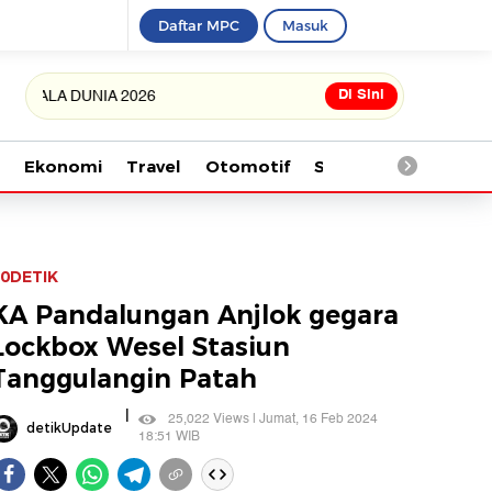
Daftar MPC
Masuk
Di Sini
A DUNIA 2026
Ekonomi
Travel
Otomotif
Saintek
Kesehata
0DETIK
KA Pandalungan Anjlok gegara
Lockbox Wesel Stasiun
Tanggulangin Patah
|
25,022 Views | Jumat, 16 Feb 2024
detikUpdate
18:51 WIB