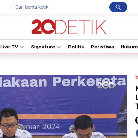
Cancel
Yang sedang ramai dicari
Tonton kabar terbaru PIAL
#1
ketik
#2
bromo
Live TV
Signature
Politik
Peristiwa
Hukum
#3
streaming motogp
#4
prabowo
#5
data live draw sgp
2
Promoted
Terakhir yang dicari
Loading...