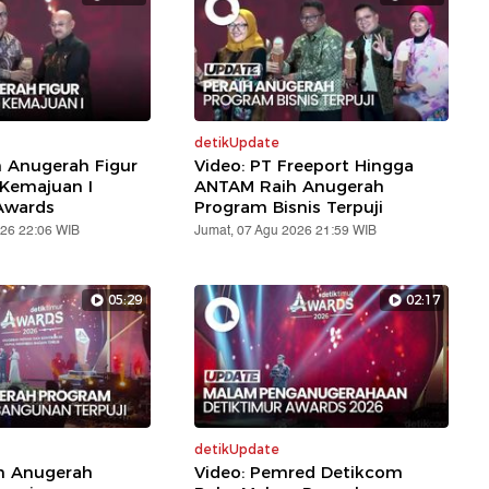
detikUpdate
h Anugerah Figur
Video: PT Freeport Hingga
 Kemajuan I
ANTAM Raih Anugerah
Awards
Program Bisnis Terpuji
026 22:06 WIB
Jumat, 07 Agu 2026 21:59 WIB
05:29
02:17
detikUpdate
ih Anugerah
Video: Pemred Detikcom