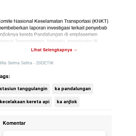
omite Nasional Keselamatan Transportasi (KNKT)
embeberkan laporan investigasi terkait penyebab
njloknya kereta Pandalungan di emplasemen
tasiun Tanggulangin, Sidoarjo. Investigator IK
erkeretaapian Hertriadi Ismawan menyebut
Lihat Selengkapnya
ecelakaan itu lantaran patahnya lockbox wesel 1
tasiun Tanggulangin.
lifia Selma Safira - 20DETIK
ags:
uh
stasiun tanggulangin
ka pandalungan
kecelakaan kereta api
ka anjlok