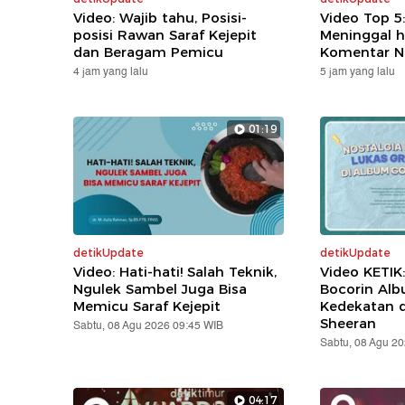
Video: Wajib tahu, Posisi-
Video Top 5
posisi Rawan Saraf Kejepit
Meninggal h
dan Beragam Pemicu
Komentar N
4 jam yang lalu
5 jam yang lalu
01:19
detikUpdate
detikUpdate
Video: Hati-hati! Salah Teknik,
Video KETIK
Ngulek Sambel Juga Bisa
Bocorin Alb
Memicu Saraf Kejepit
Kedekatan 
Sheeran
Sabtu, 08 Agu 2026 09:45 WIB
Sabtu, 08 Agu 2
04:17