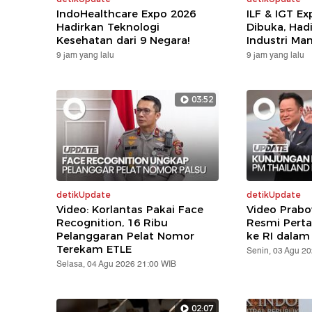
IndoHealthcare Expo 2026
ILF & IGT E
Hadirkan Teknologi
Dibuka, Hadi
Kesehatan dari 9 Negara!
Industri Ma
9 jam yang lalu
9 jam yang lalu
03:52
detikUpdate
detikUpdate
Video: Korlantas Pakai Face
Video Prabo
Recognition, 16 Ribu
Resmi Pert
Pelanggaran Pelat Nomor
ke RI dalam
Terekam ETLE
Senin, 03 Agu 2
Selasa, 04 Agu 2026 21:00 WIB
02:07