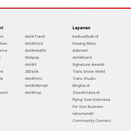
ri
Layanan
ws
detikTravel
berbuatbaik.id
kasi
detikFood
Pasang Mata
ance
detikHealth
Adsmart
t
Wolipop
detikEvent
t
detikX
Signature Awards
rt
20Detik
Trans Snow World
la
detikFoto
Trans Studio
o
detikHikmah
Bingkai.id
perti
detikPop
Ziswafctarsa.id
Flying Over Indonesia
For Your Business
rekomendit
Community Connect