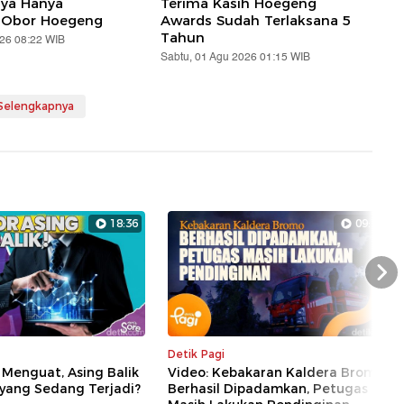
aya Hanya
Terima Kasih Hoegeng
 Obor Hoegeng
Awards Sudah Terlaksana 5
Tahun
026 08:22 WIB
Sabtu, 01 Agu 2026 01:15 WIB
 Selengkapnya
18:36
09:18
Nex
Detik Pagi
 Menguat, Asing Balik
Video: Kebakaran Kaldera Bromo
 yang Sedang Terjadi?
Berhasil Dipadamkan, Petugas