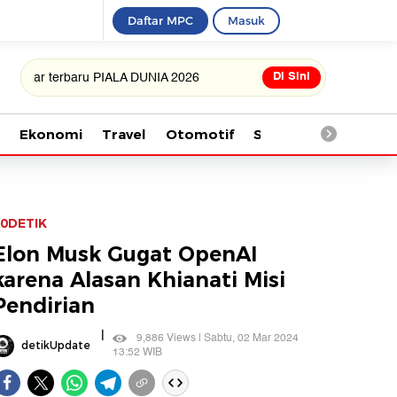
Daftar MPC
Masuk
Di Sini
erbaru PIALA DUNIA 2026
Ekonomi
Travel
Otomotif
Saintek
Kesehata
0DETIK
Elon Musk Gugat OpenAI
karena Alasan Khianati Misi
Pendirian
|
9,886 Views | Sabtu, 02 Mar 2024
detikUpdate
13:52 WIB