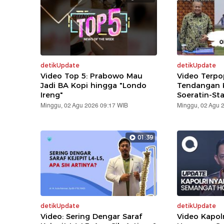
detikUpdate
detikUpdate
Video Top 5: Prabowo Mau
Video Terpo
Jadi BA Kopi hingga "Londo
Tendangan K
Ireng"
Soeratin-St
Minggu, 02 Agu 2026 09:17 WIB
Minggu, 02 Agu 
01:39
detikUpdate
detikUpdate
Video: Sering Dengar Saraf
Video Kapol