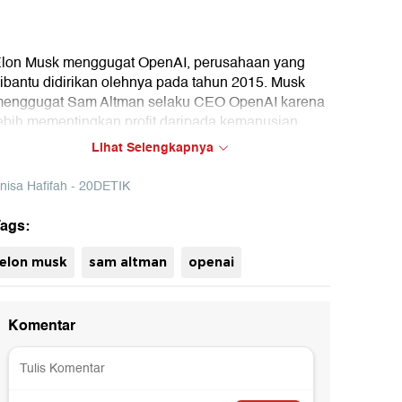
lon Musk menggugat OpenAI, perusahaan yang
ibantu didirikan olehnya pada tahun 2015. Musk
enggugat Sam Altman selaku CEO OpenAI karena
ebih mementingkan profit daripada kemanusian.
Lihat Selengkapnya
nisa Hafifah - 20DETIK
ags:
uh
elon musk
sam altman
openai