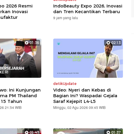
xpo 2026 Resmi
IndoBeauty Expo 2026, Inovasi
rkan Inovasi
dan Tren Kecantikan Terbaru
nufaktur
9 jam yang lalu
01:36
02:13
detikUpdate
wo: Ini Kunjungan
Video: Nyeri dan Kebas di
ama PM Thailand
Bagian Ini? Waspadai Gejala
 15 Tahun
Saraf Kejepit L4-L5
026 21:54 WIB
Minggu, 02 Agu 2026 09:45 WIB
01:47
01:37