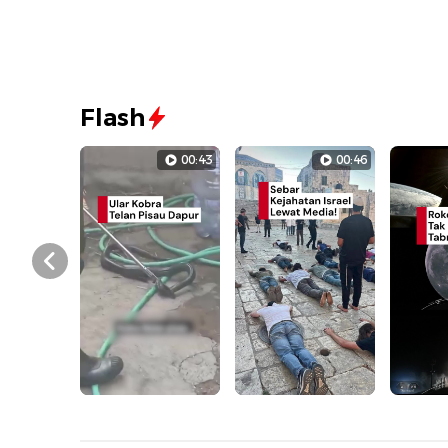
Flash
00:43
00:46
Prev