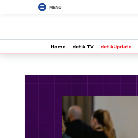
MENU
Home
detik TV
detikUpdate