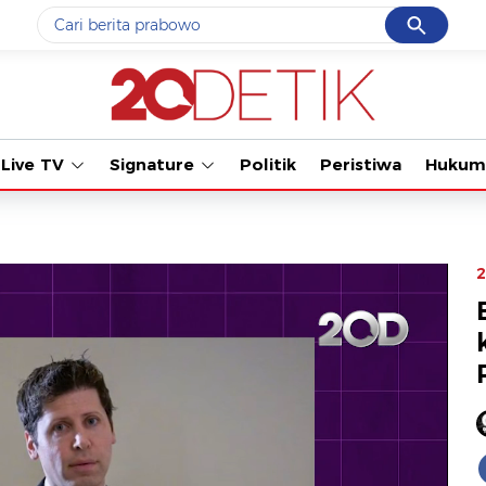
Cancel
Yang sedang ramai dicari
Tonton kabar t
#1
gempa hari ini
#2
gempa
Live TV
Signature
Politik
Peristiwa
Hukum
#3
iran
#4
demo
#5
prabowo
2
Promoted
Terakhir yang dicari
Loading...