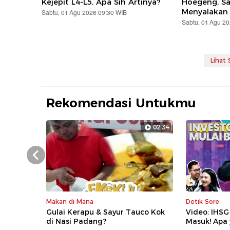
Kejepit L4-L5, Apa Sih Artinya?
Hoegeng, S
Menyalakan
Sabtu, 01 Agu 2026 09:30 WIB
Sabtu, 01 Agu 2
Lihat
Rekomendasi Untukmu
02:34
Prev
Makan di Mana
Detik Sore
Gulai Kerapu & Sayur Tauco Kok
Video: IHSG
di Nasi Padang?
Masuk! Apa