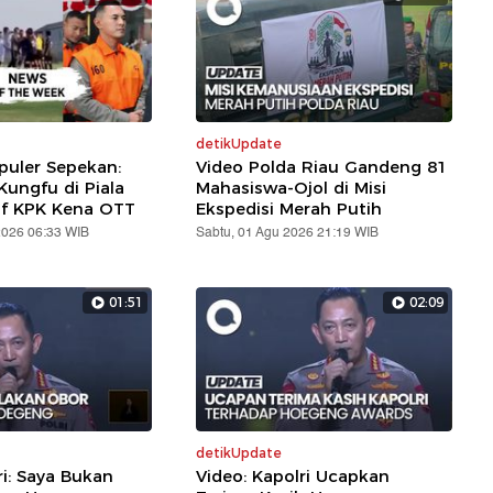
detikUpdate
puler Sepekan:
Video Polda Riau Gandeng 81
ungfu di Piala
Mahasiswa-Ojol di Misi
af KPK Kena OTT
Ekspedisi Merah Putih
2026 06:33 WIB
Sabtu, 01 Agu 2026 21:19 WIB
01:51
02:09
detikUpdate
ri: Saya Bukan
Video: Kapolri Ucapkan