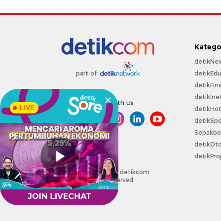
Katego
detikNe
detikEdu
part of
detikFin
detikIne
Connect With Us
LIVE
detikHo
detikSpo
Sepakbo
detikOt
detikPro
Copyright @ 2026 detikcom.
All right reserved