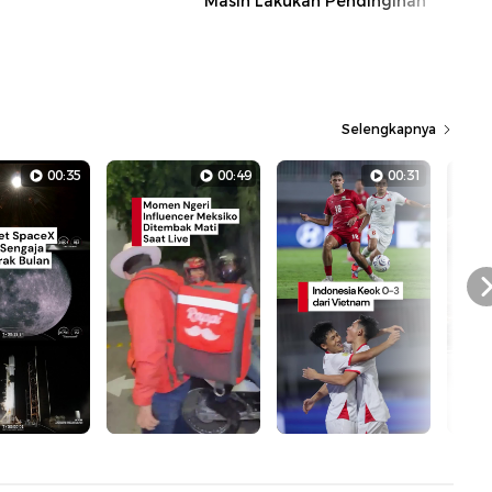
Masih Lakukan Pendinginan
Selengkapnya
00:35
00:49
00:31