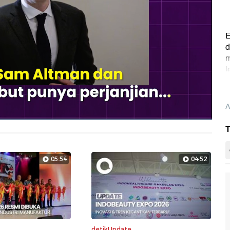
E
d
m
l
A
Dimuat
:
T
100.00%
Layarpen
05:54
04:52
detikUpdate