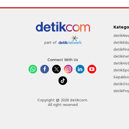
Katego
detikNe
detikEdu
part of
detikFin
detikIne
Connect With Us
detikHo
detikSpo
Sepakbo
detikOt
detikPro
Copyright @ 2026 detikcom.
All right reserved