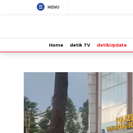
MENU
Home
detik TV
detikUpdate