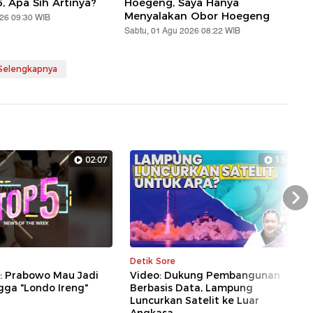
5, Apa Sih Artinya?
Hoegeng, Saya Hanya
Menyalakan Obor Hoegeng
026 09:30 WIB
Sabtu, 01 Agu 2026 08:22 WIB
 Selengkapnya
02:07
13:28
Nex
Detik Sore
5: Prabowo Mau Jadi
Video: Dukung Pembangunan
gga "Londo Ireng"
Berbasis Data, Lampung
Luncurkan Satelit ke Luar