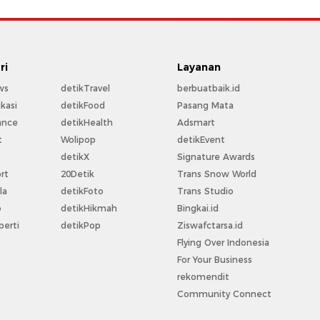
ri
Layanan
ws
detikTravel
berbuatbaik.id
kasi
detikFood
Pasang Mata
ance
detikHealth
Adsmart
t
Wolipop
detikEvent
t
detikX
Signature Awards
rt
20Detik
Trans Snow World
la
detikFoto
Trans Studio
o
detikHikmah
Bingkai.id
perti
detikPop
Ziswafctarsa.id
Flying Over Indonesia
For Your Business
rekomendit
Community Connect