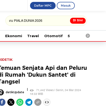
Daftar MPC
Masuk
Di Sini
 PIALA DUNIA 2026
Ekonomi
Travel
Otomotif
Saintek
Kesehata
0DETIK
Temuan Senjata Api dan Peluru
di Rumah 'Dukun Santet' di
Tangsel
|
71,442 Views | Senin, 04 Mar 2024
detikUpdate
18:33 WIB