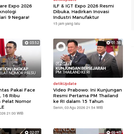
are Expo 2026
ILF & IGT Expo 2026 Resmi
knologi
Dibuka, Hadirkan Inovasi
ari 9 Negara!
Industri Manufaktur
15 jam yang lalu
03:52
01:36
detikUpdate
ntas Pakai Face
Video Prabowo: Ini Kunjungan
, 16 Ribu
Resmi Pertama PM Thailand
n Pelat Nomor
ke RI dalam 15 Tahun
LE
Senin, 03 Agu 2026 21:54 WIB
2026 21:00 WIB
02:07
01:47