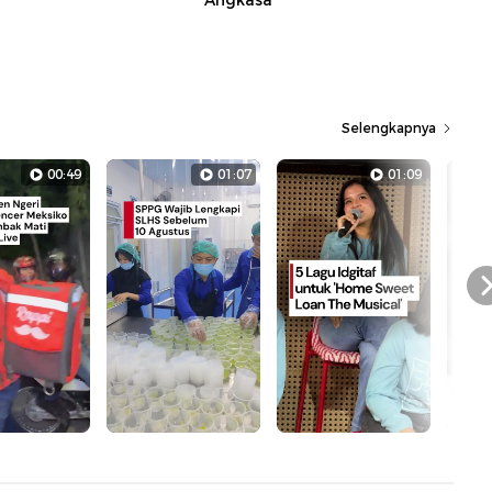
Angkasa
Selengkapnya
00:49
01:07
01:09