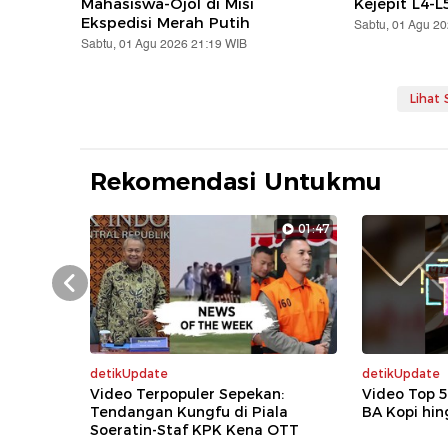
Mahasiswa-Ojol di Misi
Kejepit L4-L
Ekspedisi Merah Putih
Sabtu, 01 Agu 2
Sabtu, 01 Agu 2026 21:19 WIB
Lihat
Rekomendasi Untukmu
01:47
Prev
detikUpdate
detikUpdate
Video Terpopuler Sepekan:
Video Top 
Tendangan Kungfu di Piala
BA Kopi hin
Soeratin-Staf KPK Kena OTT