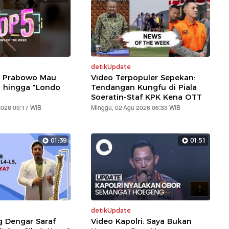
detikUpdate
: Prabowo Mau
Video Terpopuler Sepekan:
i hingga "Londo
Tendangan Kungfu di Piala
Soeratin-Staf KPK Kena OTT
2026 09:17 WIB
Minggu, 02 Agu 2026 06:33 WIB
01:39
01:51
detikUpdate
g Dengar Saraf
Video Kapolri: Saya Bukan