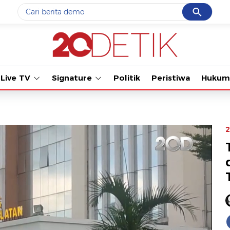
Cancel
Yang sedang ramai dicari
Tonton kabar terbaru
#1
gempa hari ini
#2
gempa
Live TV
Signature
Politik
Peristiwa
Hukum
#3
prabowo
#4
iran
#5
demo
2
Promoted
Terakhir yang dicari
Loading...