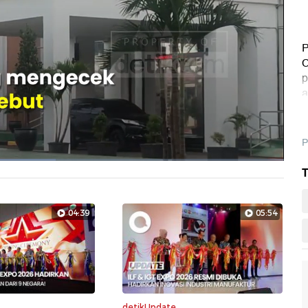
P
C
p
a
P
T
Layarpen
04:39
05:54
detikUpdate