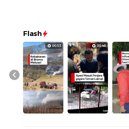
Flash
00:53
00:46
Prev