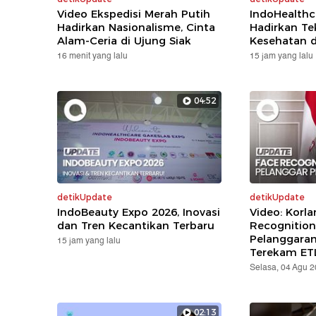
Video Ekspedisi Merah Putih
IndoHealthc
Hadirkan Nasionalisme, Cinta
Hadirkan Te
Alam-Ceria di Ujung Siak
Kesehatan d
16 menit yang lalu
15 jam yang lalu
04:52
detikUpdate
detikUpdate
IndoBeauty Expo 2026, Inovasi
Video: Korla
dan Tren Kecantikan Terbaru
Recognition
Pelanggara
15 jam yang lalu
Terekam ET
Selasa, 04 Agu 
02:13