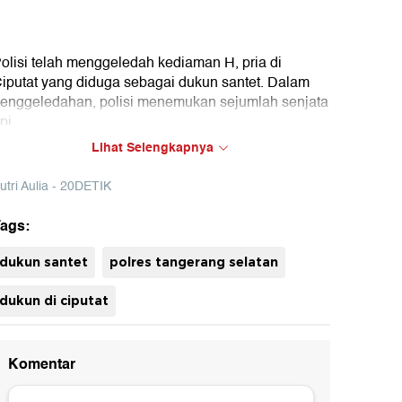
olisi telah menggeledah kediaman H, pria di
iputat yang diduga sebagai dukun santet. Dalam
enggeledahan, polisi menemukan sejumlah senjata
pi.
Lihat Selengkapnya
utri Aulia - 20DETIK
ags:
uh
dukun santet
polres tangerang selatan
dukun di ciputat