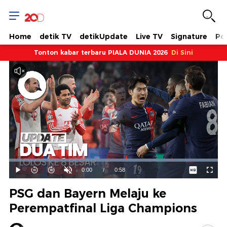
Home
detik TV
detikUpdate
Live TV
Signature
Pol
Tonton kabar terbaru PIALA DUNIA 2026
Di Sini
Dimuat
:
100.00%
Waktu
0:00
/
Durasi
0:58
Mainkan
Suara
Layar
Hidup
Saat
PSG dan Bayern Melaju ke
ini
Perempatfinal Liga Champions