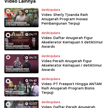
Video Lainnya
detikUpdate
01:07
Video: Sherly Tjoanda Raih
Anugerah Program Inovasi
Pembangunan Terpuji
detikUpdate
04:17
Video: Daftar Anugerah Figur
Akselerator Kemajuan II detiktimur
Awards
detikUpdate
04:15
Video Peraih Anugerah Figur
Akselerator Kemajuan I detiktimur
Awards
detikUpdate
04:40
Video: PT Freeport Hingga ANTAM
Raih Anugerah Program Bisnis
Terpuji
detikUpdate
02:53
Video: Daftar Peraih Anugerah