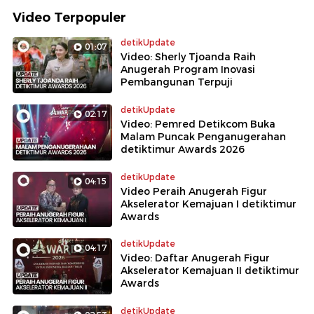
Video Terpopuler
detikUpdate
01:07
Video: Sherly Tjoanda Raih
Anugerah Program Inovasi
Pembangunan Terpuji
detikUpdate
02:17
Video: Pemred Detikcom Buka
Malam Puncak Penganugerahan
detiktimur Awards 2026
detikUpdate
04:15
Video Peraih Anugerah Figur
Akselerator Kemajuan I detiktimur
Awards
detikUpdate
04:17
Video: Daftar Anugerah Figur
Akselerator Kemajuan II detiktimur
Awards
detikUpdate