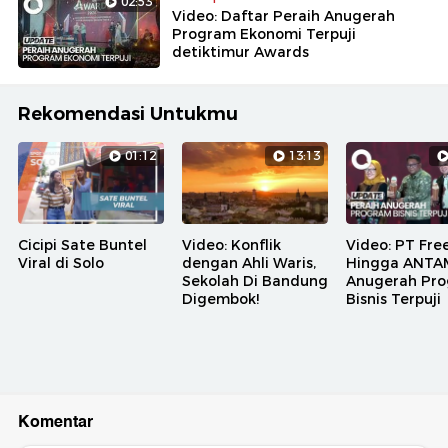
02:53
Video: Daftar Peraih Anugerah
Program Ekonomi Terpuji
detiktimur Awards
Rekomendasi Untukmu
01:12
13:13
Cicipi Sate Buntel
Video: Konflik
Video: PT Fre
Viral di Solo
dengan Ahli Waris,
Hingga ANTA
Sekolah Di Bandung
Anugerah Pr
Digembok!
Bisnis Terpuji