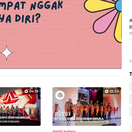
A
B
m
b
h
I
T
Layarpen
04:39
05:54
detikUpdate