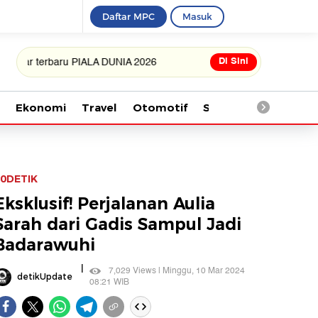
Daftar MPC
Masuk
Di Sini
terbaru PIALA DUNIA 2026
Ekonomi
Travel
Otomotif
Saintek
Kesehata
0DETIK
Eksklusif! Perjalanan Aulia
Sarah dari Gadis Sampul Jadi
Badarawuhi
|
7,029 Views | Minggu, 10 Mar 2024
detikUpdate
08:21 WIB