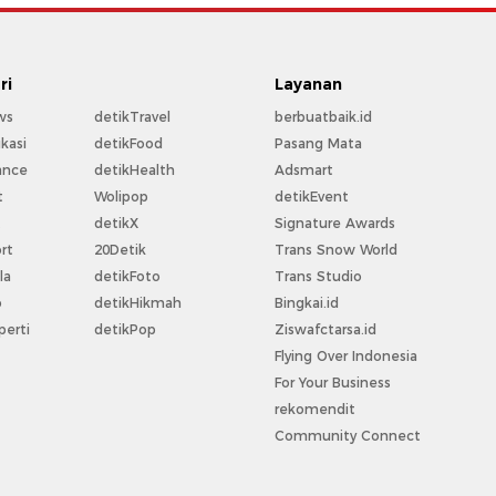
ri
Layanan
ws
detikTravel
berbuatbaik.id
kasi
detikFood
Pasang Mata
ance
detikHealth
Adsmart
t
Wolipop
detikEvent
t
detikX
Signature Awards
rt
20Detik
Trans Snow World
la
detikFoto
Trans Studio
o
detikHikmah
Bingkai.id
perti
detikPop
Ziswafctarsa.id
Flying Over Indonesia
For Your Business
rekomendit
Community Connect