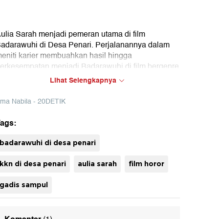
ulia Sarah menjadi pemeran utama di film
adarawuhi di Desa Penari. Perjalanannya dalam
eniti karier membuahkan hasil hingga
erkesempatan menjadi Badarawuhi di film bergenre
oror ini.
Lihat Selengkapnya
rma Nabila - 20DETIK
ags:
uh
badarawuhi di desa penari
kkn di desa penari
aulia sarah
film horor
gadis sampul