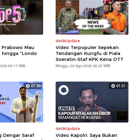
detikUpdate
: Prabowo Mau
Video Terpopuler Sepekan:
i hingga "Londo
Tendangan Kungfu di Piala
Soeratin-Staf KPK Kena OTT
2026 09:17 WIB
Minggu, 02 Agu 2026 06:33 WIB
01:39
01:51
detikUpdate
g Dengar Saraf
Video Kapolri: Saya Bukan