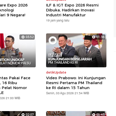
are Expo 2026
ILF & IGT Expo 2026 Resmi
knologi
Dibuka, Hadirkan Inovasi
ari 9 Negara!
Industri Manufaktur
19 jam yang lalu
03:52
01:36
detikUpdate
ntas Pakai Face
Video Prabowo: Ini Kunjungan
, 16 Ribu
Resmi Pertama PM Thailand
n Pelat Nomor
ke RI dalam 15 Tahun
LE
Senin, 03 Agu 2026 21:54 WIB
2026 21:00 WIB
02:07
01:47