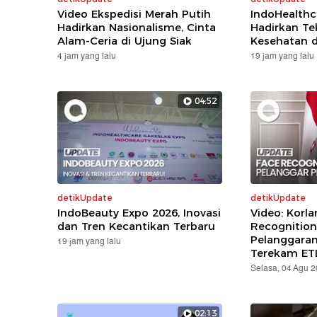
Video Ekspedisi Merah Putih
IndoHealthc
Hadirkan Nasionalisme, Cinta
Hadirkan Te
Alam-Ceria di Ujung Siak
Kesehatan d
4 jam yang lalu
19 jam yang lalu
04:52
detikUpdate
detikUpdate
IndoBeauty Expo 2026, Inovasi
Video: Korla
dan Tren Kecantikan Terbaru
Recognition
Pelanggara
19 jam yang lalu
Terekam ET
Selasa, 04 Agu 
02:13