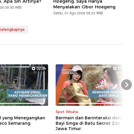
5, Apa Sih Artinya?
Hoegeng, Saya Hanya
Menyalakan Obor Hoegeng
026 09:30 WIB
Sabtu, 01 Agu 2026 08:22 WIB
 Selengkapnya
02:04
01:24
Nex
Spot Wisata
al yang Menegangkan
Bermain dan Berinteraksi dengan
eco Semarang
Bayi Singa di Batu Secret Zoo,
Jawa Timur