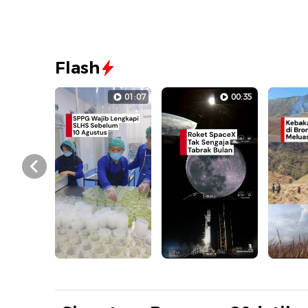
Flash
01:07
00:35
Prev