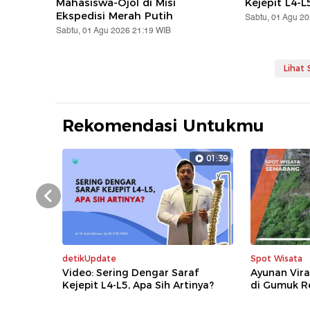
Mahasiswa-Ojol di Misi
Kejepit L4-L
Ekspedisi Merah Putih
Sabtu, 01 Agu 2
Sabtu, 01 Agu 2026 21:19 WIB
Lihat
Rekomendasi Untukmu
01:39
Prev
detikUpdate
Spot Wisata
Video: Sering Dengar Saraf
Ayunan Vir
Kejepit L4-L5, Apa Sih Artinya?
di Gumuk R