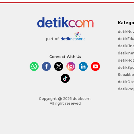
Katego
detikNe
detikEdu
part of
detikFin
detikIne
Connect With Us
detikHo
detikSpo
Sepakbo
detikOt
detikPro
Copyright @ 2026 detikcom.
All right reserved