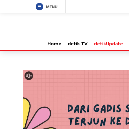
MENU
Home
detik TV
detikUpdate