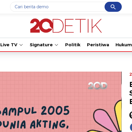
Cancel
Yang sedang ramai dicari
Tonton kabar 
#1
gempa hari ini
#2
gempa
Live TV
Signature
Politik
Peristiwa
Hukum
#3
prabowo
#4
iran
#5
demo
2
Promoted
Terakhir yang dicari
Loading...