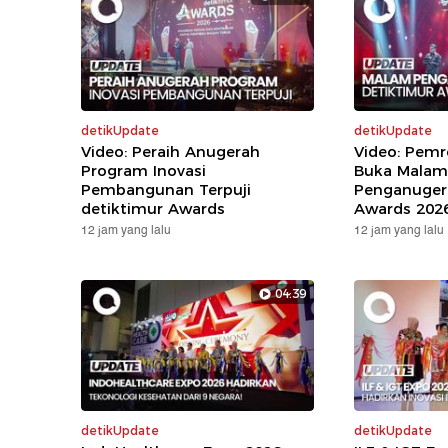
detikUpdate
detikUpdate
Video: Peraih Anugerah
Video: Pem
Program Inovasi
Buka Malam
Pembangunan Terpuji
Penganuger
detiktimur Awards
Awards 202
12 jam yang lalu
12 jam yang lalu
04:39
detikUpdate
detikUpdate