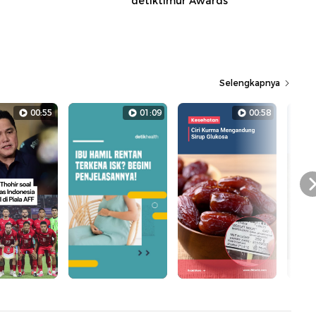
detiktimur Awards
Selengkapnya
00:55
01:09
00:58