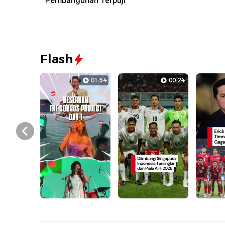
Pembangunan Terpuji
Flash
01:54
00:24
Prev