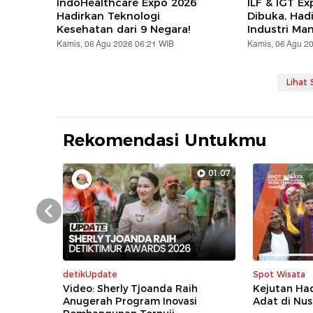
IndoHealthcare Expo 2026
ILF & IGT E
Hadirkan Teknologi
Dibuka, Hadi
Kesehatan dari 9 Negara!
Industri Ma
Kamis, 06 Agu 2026 06:21 WIB
Kamis, 06 Agu 2
Lihat
Rekomendasi Untukmu
01:07
Prev
detikUpdate
Spot Wisata
Video: Sherly Tjoanda Raih
Kejutan Ha
Anugerah Program Inovasi
Adat di Nu