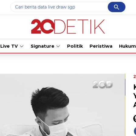
Cancel
Yang sedang ramai dicari
#1
data live draw sgp
#2
iran
Live TV
Signature
Politik
Peristiwa
Hukum
#3
senjata
#4
prabowo
#5
gempa hari ini
2
Promoted
Terakhir yang dicari
Loading...