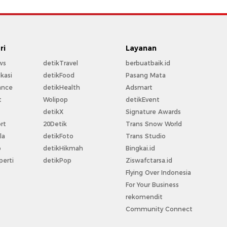
ri
Layanan
ws
detikTravel
berbuatbaik.id
kasi
detikFood
Pasang Mata
ance
detikHealth
Adsmart
t
Wolipop
detikEvent
t
detikX
Signature Awards
rt
20Detik
Trans Snow World
la
detikFoto
Trans Studio
o
detikHikmah
Bingkai.id
perti
detikPop
Ziswafctarsa.id
Flying Over Indonesia
For Your Business
rekomendit
Community Connect