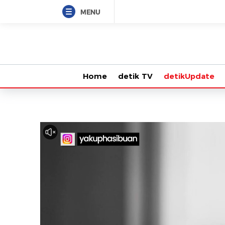
MENU
Home
detik TV
detikUpdate