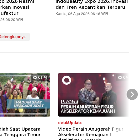
xpo 2026 Resmi
IndoBeauty Expo 2026, Inovasi
rkan Inovasi
dan Tren Kecantikan Terbaru
nufaktur
Kamis, 06 Agu 2026 06:16 WIB
026 06:20 WIB
 Selengkapnya
01:41
04:15
Nex
detikUpdate
diah Saat Upacara
Video Peraih Anugerah Figur
sa Tenggara Timur
Akselerator Kemajuan I