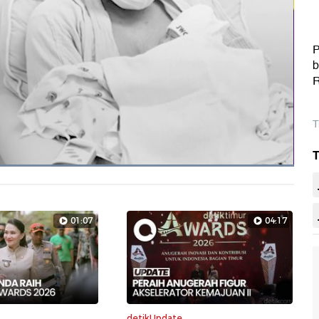
P
b
R
T
T
Dimuat
:
100.00%
Layarpen
01:07
04:17
detikUpdate