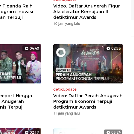
y Tjoanda Raih
Video: Daftar Anugerah Figur
ogram Inovasi
Akselerator Kemajuan II
n Terpuji
detiktimur Awards
10 jam yang lalu
04:40
02:53
detikUpdate
reeport Hingga
Video: Daftar Peraih Anugerah
 Anugerah
Program Ekonomi Terpuji
nis Terpuji
detiktimur Awards
11 jam yang lalu
02:17
03:24