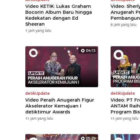
Video KETIK: Lukas Graham
Video: Sherl
Bocorin Album Baru hingga
Anugerah Pr
Kedekatan dengan Ed
Pembanguna
Sheeran
8 jam yang lalu
1 jam yang lalu
04:15
detikUpdate
detikUpdate
Video Peraih Anugerah Figur
Video: PT F
Akselerator Kemajuan I
ANTAM Raih
detiktimur Awards
Program Bis
11 jam yang lalu
11 jam yang lalu
05:29