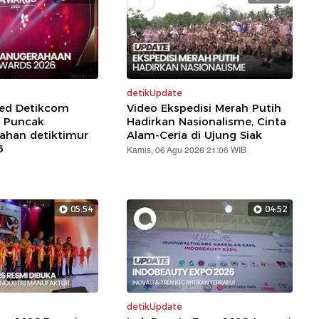
detikUpdate
red Detikcom
Video Ekspedisi Merah Putih
 Puncak
Hadirkan Nasionalisme, Cinta
ahan detiktimur
Alam-Ceria di Ujung Siak
6
Kamis, 06 Agu 2026 21:06 WIB
05:54
04:52
detikUpdate