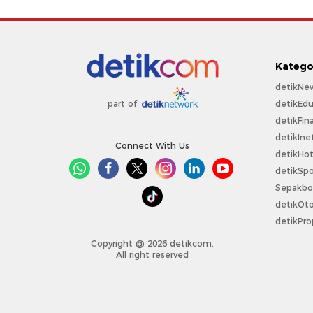
Katego
detikNe
detikEdu
part of
detikFin
detikIne
Connect With Us
detikHo
detikSpo
Sepakbo
detikOt
detikPro
Copyright @ 2026 detikcom.
All right reserved