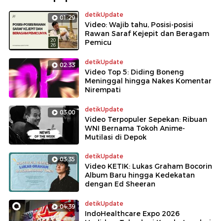
detikUpdate
01:29
Video: Wajib tahu, Posisi-posisi
Rawan Saraf Kejepit dan Beragam
Pemicu
detikUpdate
02:33
Video Top 5: Diding Boneng
Meninggal hingga Nakes Komentar
Nirempati
detikUpdate
03:00
Video Terpopuler Sepekan: Ribuan
WNI Bernama Tokoh Anime-
Mutilasi di Depok
detikUpdate
03:35
Video KETIK: Lukas Graham Bocorin
Album Baru hingga Kedekatan
dengan Ed Sheeran
detikUpdate
04:39
IndoHealthcare Expo 2026