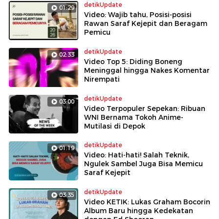
detikUpdate
01:29
Video: Wajib tahu, Posisi-posisi
Rawan Saraf Kejepit dan Beragam
Pemicu
detikUpdate
02:33
Video Top 5: Diding Boneng
Meninggal hingga Nakes Komentar
Nirempati
detikUpdate
03:00
Video Terpopuler Sepekan: Ribuan
WNI Bernama Tokoh Anime-
Mutilasi di Depok
detikUpdate
01:19
Video: Hati-hati! Salah Teknik,
Ngulek Sambel Juga Bisa Memicu
Saraf Kejepit
detikUpdate
03:35
Video KETIK: Lukas Graham Bocorin
Album Baru hingga Kedekatan