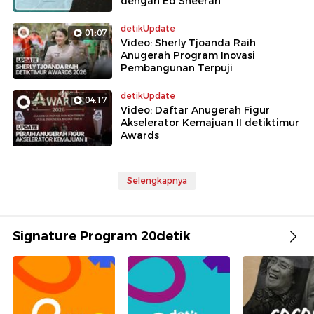
dengan Ed Sheeran
detikUpdate
01:07
Video: Sherly Tjoanda Raih
Anugerah Program Inovasi
Pembangunan Terpuji
detikUpdate
04:17
Video: Daftar Anugerah Figur
Akselerator Kemajuan II detiktimur
Awards
Selengkapnya
Signature Program 20detik