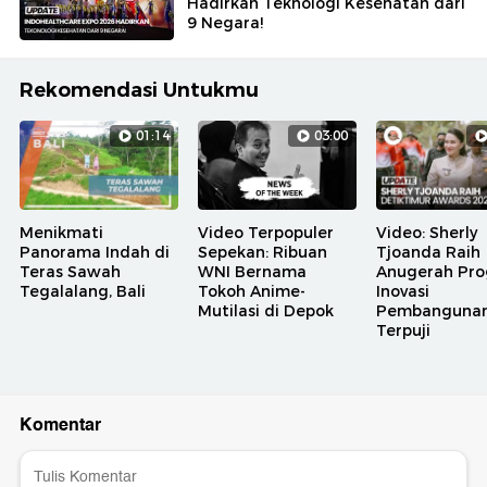
Hadirkan Teknologi Kesehatan dari
9 Negara!
Rekomendasi Untukmu
01:14
03:00
Menikmati
Video Terpopuler
Video: Sherly
Panorama Indah di
Sepekan: Ribuan
Tjoanda Raih
Teras Sawah
WNI Bernama
Anugerah Pr
Tegalalang, Bali
Tokoh Anime-
Inovasi
Mutilasi di Depok
Pembanguna
Terpuji