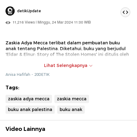
detikUpdate
11,216 Views | Minggu, 24 Mar 2024 11:00 WIB
Zaskia Adya Mecca terlibat dalam pembuatan buku
anak tentang Palestina. Diketahui, buku yang berjudul
'Eldar & Elnur: Story of The Stolen Homes' ini ditulis oleh
Guzelya Marisova dan Zaskia terlibat sebagai
Lihat Selengkapnya
penerjemah untuk Bahasa Indonesia.
Anisa Hafifah - 20DETIK
Tags:
zaskia adya mecca
zaskia mecca
buku anak palestina
buku anak
Video Lainnya