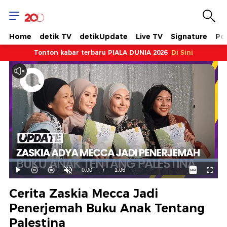
Home
detik TV
detikUpdate
Live TV
Signature
Pol
Tonton kabar terbaru PIALA DUNIA 2026
Di Sini
Dimuat
:
100.00%
Waktu
0:00
/
Durasi
1:06
Mainkan
Suara
Layar
Hidup
Saat
Cerita Zaskia Mecca Jadi
ini
Penerjemah Buku Anak Tentang
Palestina