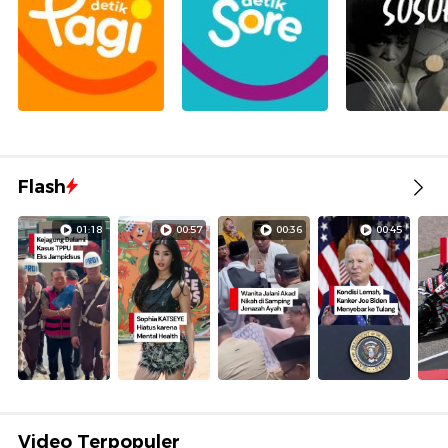
Flash
01:18
00:57
00:36
00:45
Video Terpopuler