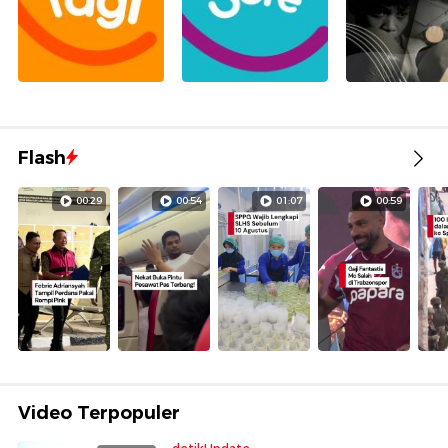
Flash
00:29
00:54
01:07
00:59
Video Terpopuler