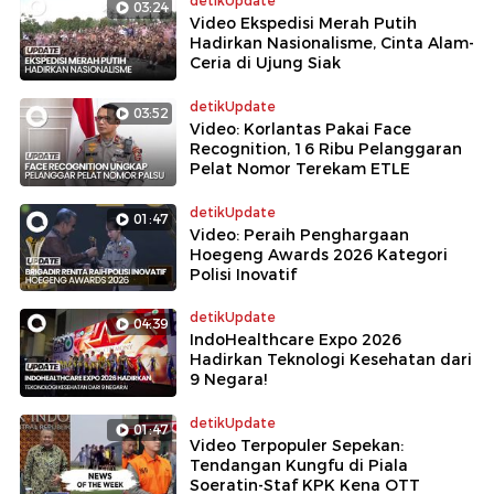
detikUpdate
03:24
Video Ekspedisi Merah Putih
Hadirkan Nasionalisme, Cinta Alam-
Ceria di Ujung Siak
detikUpdate
03:52
Video: Korlantas Pakai Face
Recognition, 16 Ribu Pelanggaran
Pelat Nomor Terekam ETLE
detikUpdate
01:47
Video: Peraih Penghargaan
Hoegeng Awards 2026 Kategori
Polisi Inovatif
detikUpdate
04:39
IndoHealthcare Expo 2026
Hadirkan Teknologi Kesehatan dari
9 Negara!
detikUpdate
01:47
Video Terpopuler Sepekan:
Tendangan Kungfu di Piala
Soeratin-Staf KPK Kena OTT