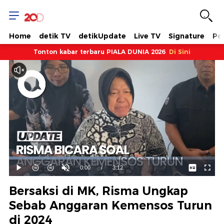
Home
detik TV
detikUpdate
Live TV
Signature
Pol
Tonton kabar terbaru PIALA DUNIA 2026
Di Sini
Dimuat
:
51.95%
Waktu
0:00
/
Durasi
3:12
Mainkan
Suara
Layar
Hidup
Saat
Bersaksi di MK, Risma Ungkap
ini
Sebab Anggaran Kemensos Turun
di 2024