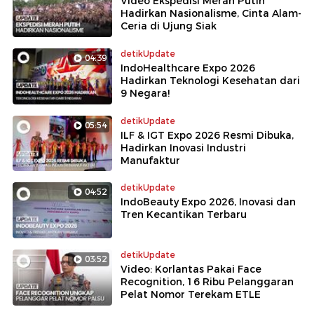
Video Ekspedisi Merah Putih
Hadirkan Nasionalisme, Cinta Alam-
Ceria di Ujung Siak
detikUpdate
04:39
IndoHealthcare Expo 2026
Hadirkan Teknologi Kesehatan dari
9 Negara!
detikUpdate
05:54
ILF & IGT Expo 2026 Resmi Dibuka,
Hadirkan Inovasi Industri
Manufaktur
detikUpdate
04:52
IndoBeauty Expo 2026, Inovasi dan
Tren Kecantikan Terbaru
detikUpdate
03:52
Video: Korlantas Pakai Face
Recognition, 16 Ribu Pelanggaran
Pelat Nomor Terekam ETLE