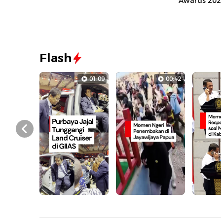
Awards 20
Flash
01:09
00:42
Prev