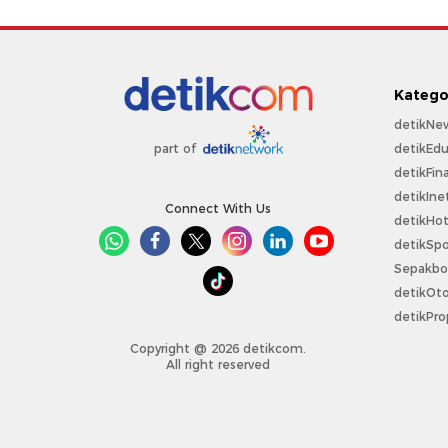
Katego
detikNe
detikEdu
part of
detikFin
detikIne
Connect With Us
detikHo
detikSpo
Sepakbo
detikOt
detikPro
Copyright @ 2026 detikcom.
All right reserved