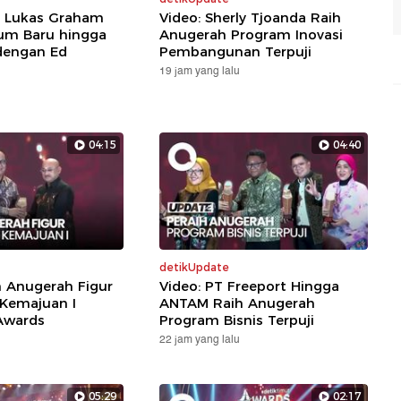
: Lukas Graham
Video: Sherly Tjoanda Raih
um Baru hingga
Anugerah Program Inovasi
dengan Ed
Pembangunan Terpuji
19 jam yang lalu
04:15
04:40
detikUpdate
h Anugerah Figur
Video: PT Freeport Hingga
 Kemajuan I
ANTAM Raih Anugerah
Awards
Program Bisnis Terpuji
22 jam yang lalu
05:29
02:17