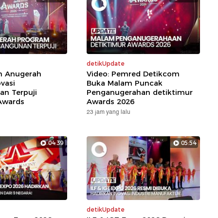
detikUpdate
ih Anugerah
Video: Pemred Detikcom
vasi
Buka Malam Puncak
n Terpuji
Penganugerahan detiktimur
Awards
Awards 2026
23 jam yang lalu
04:39
05:54
detikUpdate