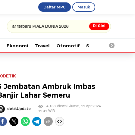
Daftar MPC
Masuk
Di Sini
terbaru PIALA DUNIA 2026
Ekonomi
Travel
Otomotif
Saintek
Kesehata
0DETIK
5 Jembatan Ambruk Imbas
Banjir Lahar Semeru
|
4,168 Views | Jumat, 19 Apr 2024
detikUpdate
11:41 WIB