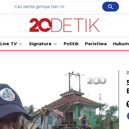
Cancel
Yang sedang ramai dicari
Tonton kabar 
#1
data live draw sgp
#2
kebakaran
Live TV
Signature
Politik
Peristiwa
Hukum
#3
prabowo
#4
iran
#5
gempa hari ini
2
Promoted
Terakhir yang dicari
Loading...