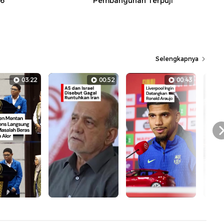
26
Pembangunan Terpuji
Selengkapnya
03:22
00:52
00:43