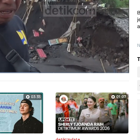
B
j
a
N
T
Layarpen
03:35
01:07
detikUpdate