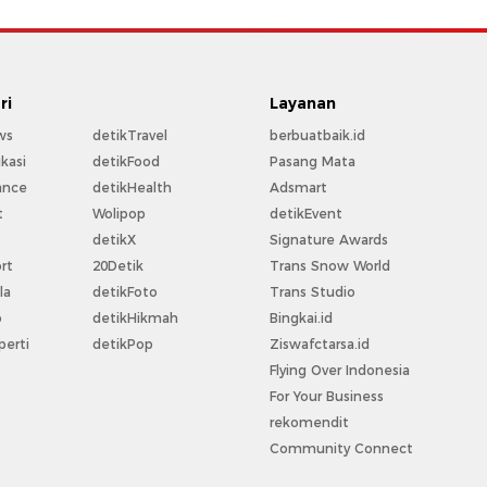
ri
Layanan
ws
detikTravel
berbuatbaik.id
kasi
detikFood
Pasang Mata
ance
detikHealth
Adsmart
t
Wolipop
detikEvent
t
detikX
Signature Awards
rt
20Detik
Trans Snow World
la
detikFoto
Trans Studio
o
detikHikmah
Bingkai.id
perti
detikPop
Ziswafctarsa.id
Flying Over Indonesia
For Your Business
rekomendit
Community Connect