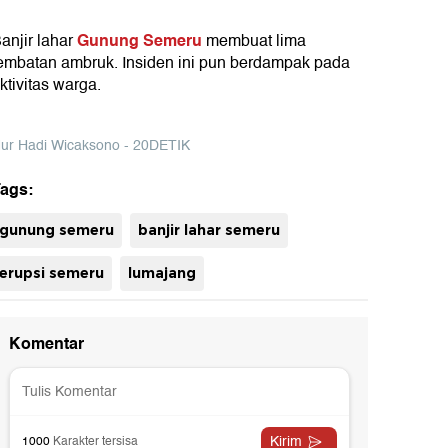
Gunung Semeru
anjir lahar
membuat lima
embatan ambruk. Insiden ini pun berdampak pada
ktivitas warga.
ur Hadi Wicaksono - 20DETIK
ags:
gunung semeru
banjir lahar semeru
uh
erupsi semeru
lumajang