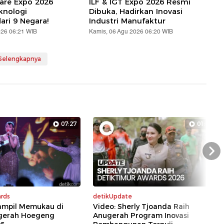
are Expo 2026
ILF & IGT Expo 2026 Resmi
knologi
Dibuka, Hadirkan Inovasi
ari 9 Negara!
Industri Manufaktur
026 06:21 WIB
Kamis, 06 Agu 2026 06:20 WIB
 Selengkapnya
07:27
01:07
Nex
rds
detikUpdate
Tampil Memukau di
Video: Sherly Tjoanda Raih
gerah Hoegeng
Anugerah Program Inovasi