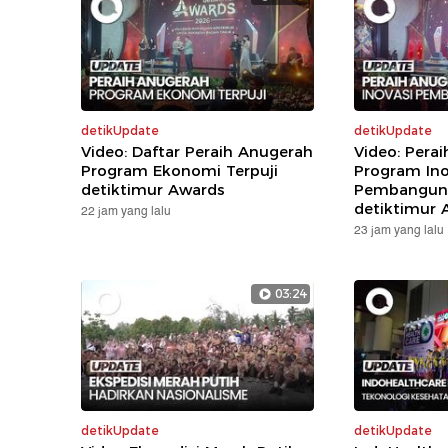
detikUpdate
detikUpdate
Video: Daftar Peraih Anugerah
Video: Pera
Program Ekonomi Terpuji
Program Ino
detiktimur Awards
Pembanguna
detiktimur 
22 jam yang lalu
23 jam yang lalu
03:24
detikUpdate
detikUpdate