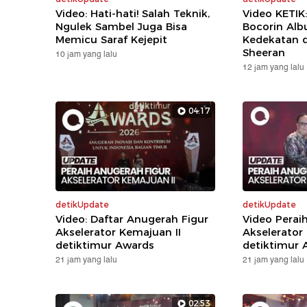
Video: Hati-hati! Salah Teknik,
Video KETIK
Ngulek Sambel Juga Bisa
Bocorin Alb
Memicu Saraf Kejepit
Kedekatan 
Sheeran
10 jam yang lalu
12 jam yang lalu
04:17
detikUpdate
detikUpdate
Video: Daftar Anugerah Figur
Video Perai
Akselerator Kemajuan II
Akselerator
detiktimur Awards
detiktimur 
21 jam yang lalu
21 jam yang lalu
02:53