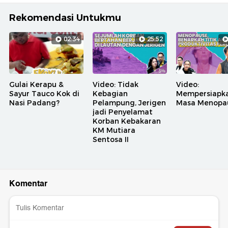
Rekomendasi Untukmu
02:34
25:52
Gulai Kerapu &
Video: Tidak
Video:
Sayur Tauco Kok di
Kebagian
Mempersiapk
Nasi Padang?
Pelampung, Jerigen
Masa Menopa
jadi Penyelamat
Korban Kebakaran
KM Mutiara
Sentosa II