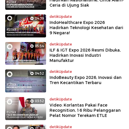
Ceria di Ujung Siak
detikUpdate
04:39
IndoHealthcare Expo 2026
Hadirkan Teknologi Kesehatan dari
9 Negara!
detikUpdate
05:54
ILF & IGT Expo 2026 Resmi Dibuka,
Hadirkan Inovasi Industri
Manufaktur
detikUpdate
04:52
IndoBeauty Expo 2026, Inovasi dan
Tren Kecantikan Terbaru
detikUpdate
03:52
Video: Korlantas Pakai Face
Recognition, 16 Ribu Pelanggaran
Pelat Nomor Terekam ETLE
detikUpdate
01:36