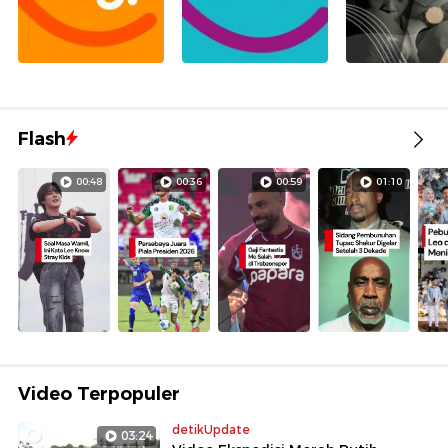
Flash
00:48
00:36
00:59
01:10
Video Terpopuler
detikUpdate
03:24