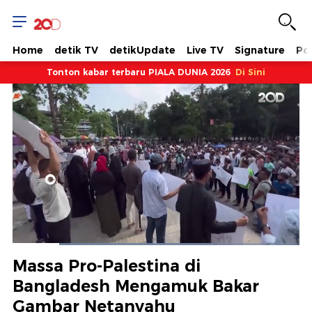
Home
detik TV
detikUpdate
Live TV
Signature
Pol
Tonton kabar terbaru PIALA DUNIA 2026
Di Sini
Dimuat
:
83.68%
Waktu
0:10
/
Durasi
1:02
Berhenti
Suara
Layar
Massa Pro-Palestina di
Hidup
Saat
Bangladesh Mengamuk Bakar
Gambar Netanyahu
ini