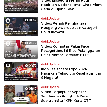
Video Ekspedisi Merah Putih
Hadirkan Nasionalisme, Cinta Alam-
Ceria di Ujung Siak
detikUpdate
01:47
Video: Peraih Penghargaan
Hoegeng Awards 2026 Kategori
Polisi Inovatif
detikUpdate
03:52
Video: Korlantas Pakai Face
Recognition, 16 Ribu Pelanggaran
Pelat Nomor Terekam ETLE
detikUpdate
04:39
IndoHealthcare Expo 2026
Hadirkan Teknologi Kesehatan dari
9 Negara!
detikUpdate
01:47
Video Terpopuler Sepekan:
Tendangan Kungfu di Piala
Soeratin-Staf KPK Kena OTT