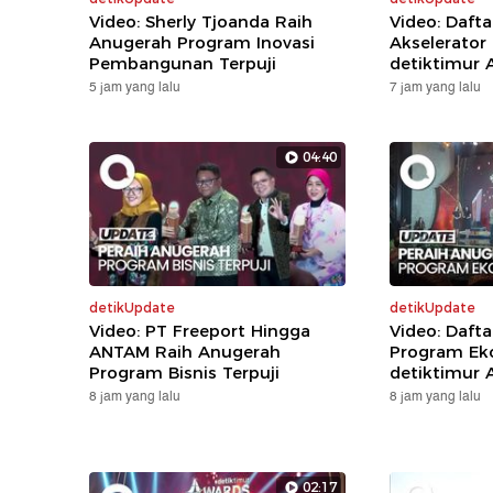
Video: Sherly Tjoanda Raih
Video: Daft
Anugerah Program Inovasi
Akselerator
Pembangunan Terpuji
detiktimur 
5 jam yang lalu
7 jam yang lalu
04:40
detikUpdate
detikUpdate
Video: PT Freeport Hingga
Video: Daft
ANTAM Raih Anugerah
Program Eko
Program Bisnis Terpuji
detiktimur 
8 jam yang lalu
8 jam yang lalu
02:17