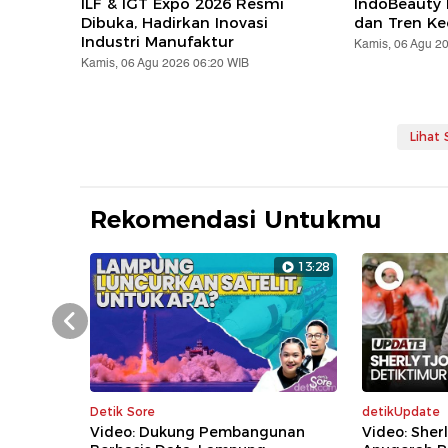
ILF & IGT Expo 2026 Resmi
IndoBeauty 
Dibuka, Hadirkan Inovasi
dan Tren Ke
Industri Manufaktur
Kamis, 06 Agu 2
Kamis, 06 Agu 2026 06:20 WIB
Lihat
Rekomendasi Untukmu
13:28
Prev
Detik Sore
detikUpdate
Video: Dukung Pembangunan
Video: Sher