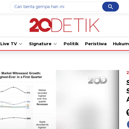
Cancel
Yang sedang ramai dicari
Tonton ka
#1
data live draw sgp
#2
iran
Live TV
Signature
Politik
Peristiwa
Hukum
#3
senjata
#4
prabowo
#5
gempa hari ini
2
Promoted
Terakhir yang dicari
Loading...