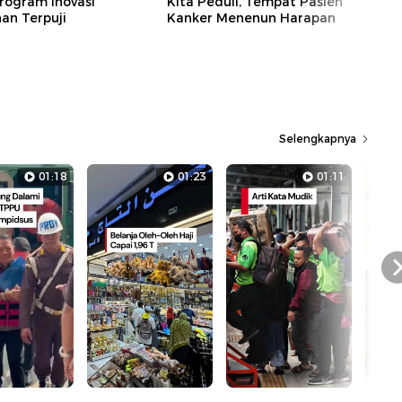
rogram Inovasi
Kita Peduli, Tempat Pasien
n Terpuji
Kanker Menenun Harapan
Selengkapnya
01:18
01:23
01:11