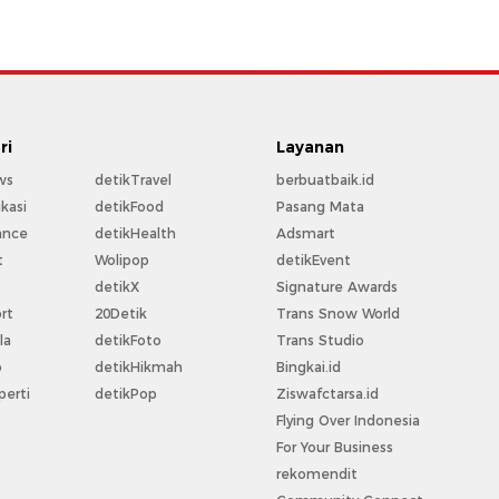
ri
Layanan
ws
detikTravel
berbuatbaik.id
kasi
detikFood
Pasang Mata
ance
detikHealth
Adsmart
t
Wolipop
detikEvent
t
detikX
Signature Awards
rt
20Detik
Trans Snow World
la
detikFoto
Trans Studio
o
detikHikmah
Bingkai.id
perti
detikPop
Ziswafctarsa.id
Flying Over Indonesia
For Your Business
rekomendit