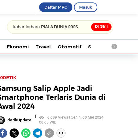
Daftar MPC
Masuk
Di Sini
bar terbaru PIALA DUNIA 2026
Ekonomi
Travel
Otomotif
Saintek
Kesehata
0DETIK
Samsung Salip Apple Jadi
Smartphone Terlaris Dunia di
Awal 2024
|
6,089 Views | Senin, 06 Mei 2024
detikUpdate
08:05 WIB