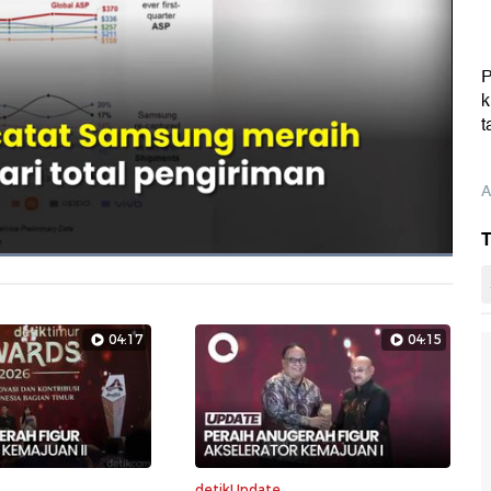
P
k
t
A
T
Dimuat
:
100.00%
Layarpen
04:17
04:15
detikUpdate