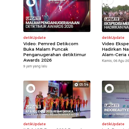
detikUpdate
detikUpdate
Video: Pemred Detikcom
Video Ekspe
Buka Malam Puncak
Hadirkan Na
Penganugerahan detiktimur
Alam-Ceria 
Awards 2026
Kamis, 06 Agu 2
9 jam yang lalu
05:54
detikUpdate
detikUpdate