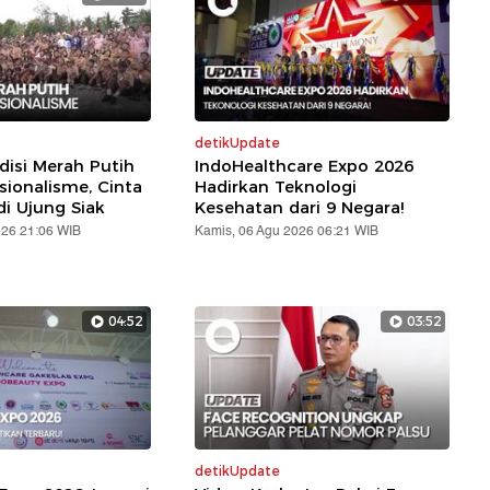
detikUpdate
disi Merah Putih
IndoHealthcare Expo 2026
sionalisme, Cinta
Hadirkan Teknologi
di Ujung Siak
Kesehatan dari 9 Negara!
026 21:06 WIB
Kamis, 06 Agu 2026 06:21 WIB
04:52
03:52
detikUpdate