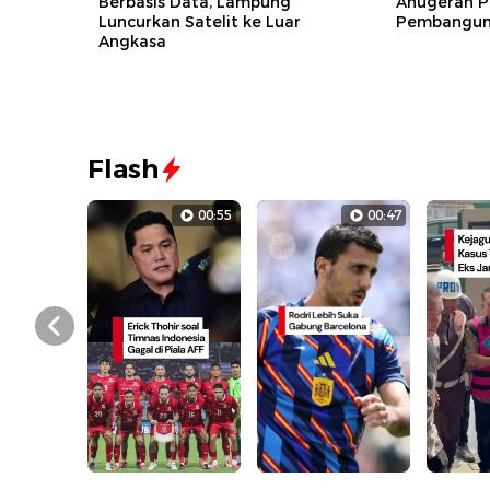
Berbasis Data, Lampung
Anugerah P
Luncurkan Satelit ke Luar
Pembanguna
Angkasa
Flash
00:55
00:47
Prev