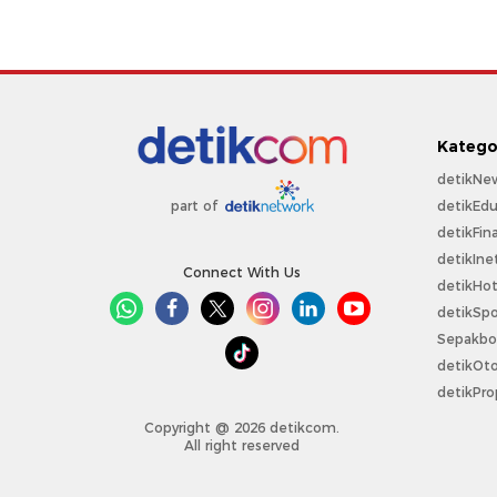
Katego
detikNe
detikEdu
part of
detikFin
detikIne
Connect With Us
detikHo
detikSpo
Sepakbo
detikOt
detikPro
Copyright @ 2026 detikcom.
All right reserved