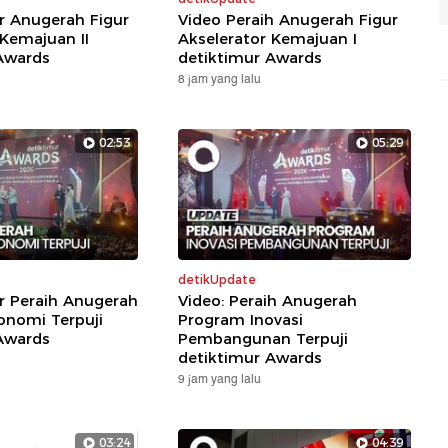
ar Anugerah Figur
Video Peraih Anugerah Figur
 Kemajuan II
Akselerator Kemajuan I
Awards
detiktimur Awards
8 jam yang lalu
02:53
05:29
detikUpdate
ar Peraih Anugerah
Video: Peraih Anugerah
nomi Terpuji
Program Inovasi
Awards
Pembangunan Terpuji
detiktimur Awards
9 jam yang lalu
03:24
04:39