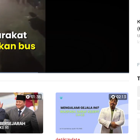
K
(
u
k
a
F
T
Layarpen
01:36
02:13
detikUpdate