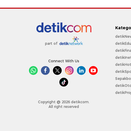
Katego
detikNe
detikEdu
part of
detikFin
detikIne
Connect With Us
detikHo
detikSpo
Sepakbo
detikOt
detikPro
Copyright @ 2026 detikcom.
All right reserved