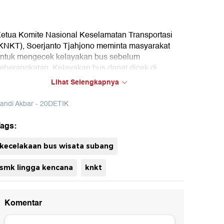
etua Komite Nasional Keselamatan Transportasi
KNKT), Soerjanto Tjahjono meminta masyarakat
ntuk mengecek kelayakan bus sebelum
eberangkatan. Kelayakan bus dapat dicek di
plikasi mitra darat.
Lihat Selengkapnya
andi Akbar - 20DETIK
ags:
uh
kecelakaan bus wisata subang
smk lingga kencana
knkt