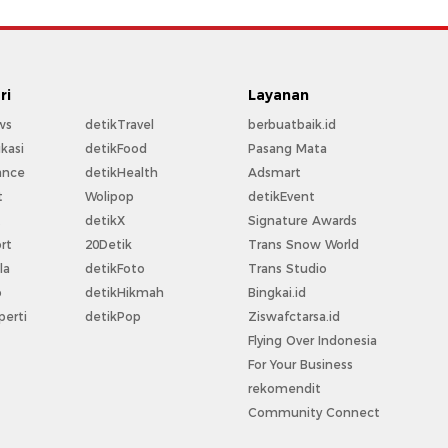
ri
Layanan
ws
detikTravel
berbuatbaik.id
kasi
detikFood
Pasang Mata
ance
detikHealth
Adsmart
t
Wolipop
detikEvent
t
detikX
Signature Awards
rt
20Detik
Trans Snow World
la
detikFoto
Trans Studio
o
detikHikmah
Bingkai.id
perti
detikPop
Ziswafctarsa.id
Flying Over Indonesia
For Your Business
rekomendit
Community Connect