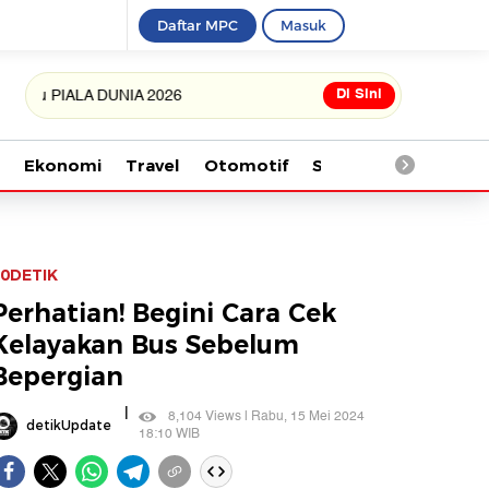
Daftar MPC
Masuk
Di Sini
PIALA DUNIA 2026
Ekonomi
Travel
Otomotif
Saintek
Kesehata
0DETIK
Perhatian! Begini Cara Cek
Kelayakan Bus Sebelum
Bepergian
|
8,104 Views | Rabu, 15 Mei 2024
detikUpdate
18:10 WIB