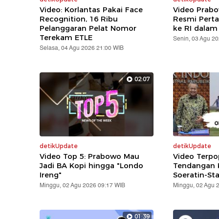
Video: Korlantas Pakai Face
Video Prabo
Recognition, 16 Ribu
Resmi Pert
Pelanggaran Pelat Nomor
ke RI dalam
Terekam ETLE
Senin, 03 Agu 2
Selasa, 04 Agu 2026 21:00 WIB
02:07
detikUpdate
detikUpdate
Video Top 5: Prabowo Mau
Video Terpo
Jadi BA Kopi hingga "Londo
Tendangan K
Ireng"
Soeratin-St
Minggu, 02 Agu 2026 09:17 WIB
Minggu, 02 Agu 
01:39