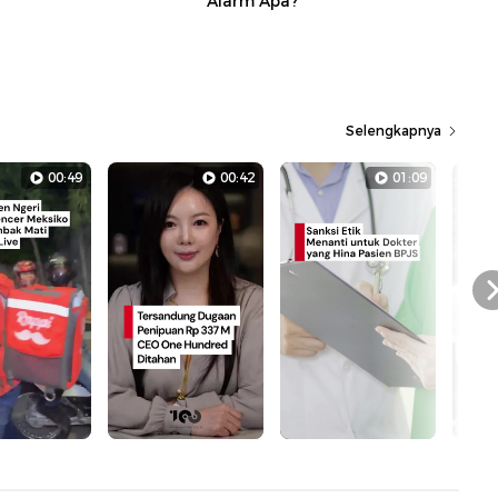
Alarm Apa?
Selengkapnya
00:49
00:42
01:09