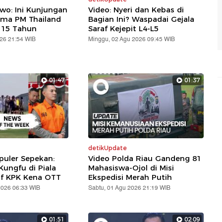
wo: Ini Kunjungan
Video: Nyeri dan Kebas di
ama PM Thailand
Bagian Ini? Waspadai Gejala
 15 Tahun
Saraf Kejepit L4-L5
026 21:54 WIB
Minggu, 02 Agu 2026 09:45 WIB
01:47
01:37
detikUpdate
puler Sepekan:
Video Polda Riau Gandeng 81
ungfu di Piala
Mahasiswa-Ojol di Misi
af KPK Kena OTT
Ekspedisi Merah Putih
2026 06:33 WIB
Sabtu, 01 Agu 2026 21:19 WIB
01:51
02:09