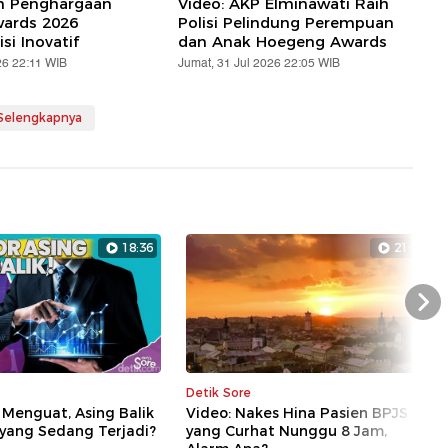
ih Penghargaan
Video: AKP Elminawati Raih
ards 2026
Polisi Pelindung Perempuan
si Inovatif
dan Anak Hoegeng Awards
26 22:11 WIB
Jumat, 31 Jul 2026 22:05 WIB
 Selengkapnya
18:36
21:17
Nex
Detik Sore
 Menguat, Asing Balik
Video: Nakes Hina Pasien BPJS
 yang Sedang Terjadi?
yang Curhat Nunggu 8 Jam,