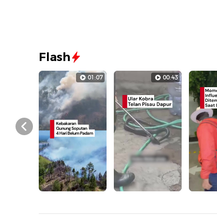
Flash
01:07
00:43
Prev