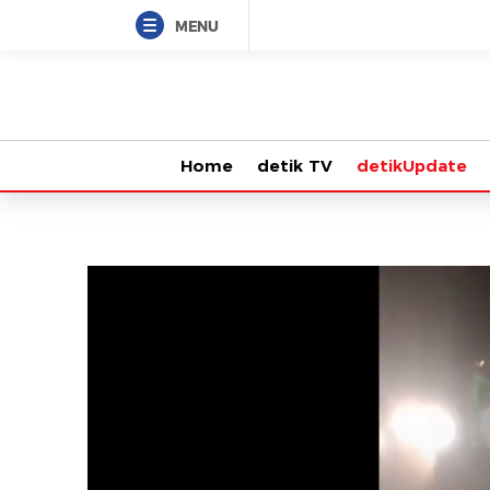
MENU
Home
detik TV
detikUpdate