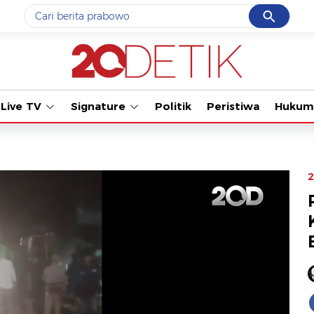
Cancel
Yang sedang ramai dicari
Tonton kabar terbaru 
#1
gempa hari ini
#2
demo
Live TV
Signature
Politik
Peristiwa
Hukum
#3
gempa
#4
iran
#5
prabowo
2
Promoted
Terakhir yang dicari
Loading...