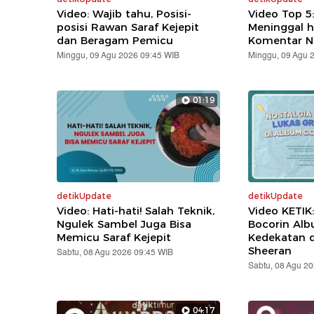
Video: Wajib tahu, Posisi-
Video Top 5
posisi Rawan Saraf Kejepit
Meninggal h
dan Beragam Pemicu
Komentar N
Minggu, 09 Agu 2026 09:45 WIB
Minggu, 09 Agu 
01:19
detikUpdate
detikUpdate
Video: Hati-hati! Salah Teknik,
Video KETIK
Ngulek Sambel Juga Bisa
Bocorin Alb
Memicu Saraf Kejepit
Kedekatan 
Sheeran
Sabtu, 08 Agu 2026 09:45 WIB
Sabtu, 08 Agu 2
04:17