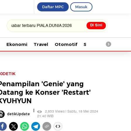
Daftar MPC
Masuk
Di Sini
 terbaru PIALA DUNIA 2026
Ekonomi
Travel
Otomotif
Saintek
Kesehata
0DETIK
Penampilan 'Genie' yang
Datang ke Konser 'Restart'
KYUHYUN
|
2,853 Views | Sabtu, 18 Mei 2024
detikUpdate
21:40 WIB