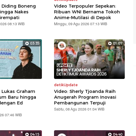
: Diding Boneng
Video Terpopuler Sepekan:
ingga Nakes
Ribuan WNI Bernama Tokoh
irempati
Anime-Mutilasi di Depok
2026 08:13 WIB
Minggu, 09 Agu 2026 07:13 WIB
03:35
01:07
detikUpdate
: Lukas Graham
Video: Sherly Tjoanda Raih
um Baru hingga
Anugerah Program Inovasi
dengan Ed
Pembangunan Terpuji
Sabtu, 08 Agu 2026 01:04 WIB
026 07:46 WIB
04:15
04:40