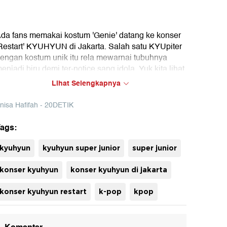
da fans memakai kostum 'Genie' datang ke konser
Restart' KYUHYUN di Jakarta. Salah satu KYUpiter
engan kostum unik itu rela mewarnai tubuhnya
enjadi biru demi ter-notice sang idola. Yuk kita lihat
enampilannya!
Lihat Selengkapnya
nisa Hafifah - 20DETIK
ags:
uh
kyuhyun
kyuhyun super junior
super junior
konser kyuhyun
konser kyuhyun di jakarta
konser kyuhyun restart
k-pop
kpop