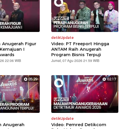
detikUpdate
h Anugerah Figur
Video: PT Freeport Hingga
 Kemajuan I
ANTAM Raih Anugerah
Awards
Program Bisnis Terpuji
026 22:06 WIB
Jumat, 07 Agu 2026 21:59 WIB
05:29
02:17
detikUpdate
ih Anugerah
Video: Pemred Detikcom