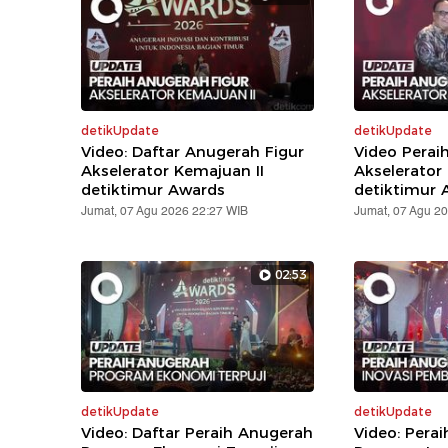
detikUpdate
detikUpdate
Video: Daftar Anugerah Figur
Video Perai
Akselerator Kemajuan II
Akselerator
detiktimur Awards
detiktimur 
Jumat, 07 Agu 2026 22:27 WIB
Jumat, 07 Agu 2
02:53
detikUpdate
detikUpdate
Video: Daftar Peraih Anugerah
Video: Pera