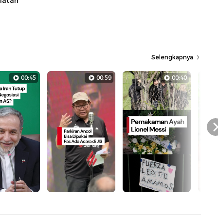
latan
Selengkapnya
00:45
00:59
00:40