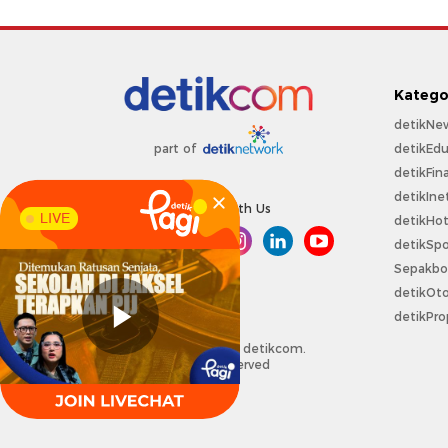
Katego
detikNe
detikEdu
part of
detikFin
detikIne
Connect With Us
LIVE
detikHo
detikSpo
Sepakbo
detikOt
detikPro
Copyright @ 2026 detikcom.
All right reserved