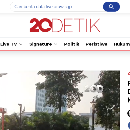
Cancel
Yang sedang ramai dicari
Tonton kabar
#1
motogp
#2
moto3
Live TV
Signature
Politik
Peristiwa
Hukum
#3
bromo
#4
iran
#5
data live draw sgp
2
Promoted
Terakhir yang dicari
Loading...