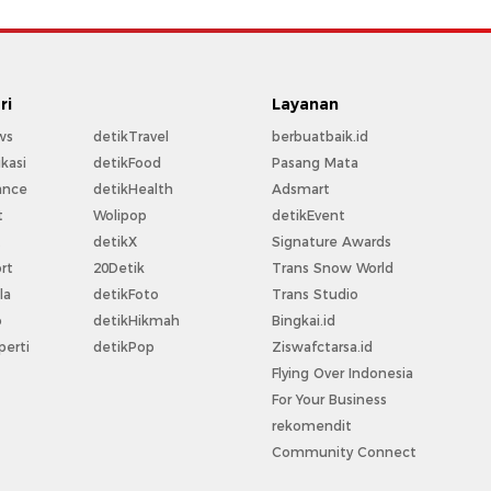
ri
Layanan
ws
detikTravel
berbuatbaik.id
kasi
detikFood
Pasang Mata
ance
detikHealth
Adsmart
t
Wolipop
detikEvent
t
detikX
Signature Awards
rt
20Detik
Trans Snow World
la
detikFoto
Trans Studio
o
detikHikmah
Bingkai.id
perti
detikPop
Ziswafctarsa.id
Flying Over Indonesia
For Your Business
rekomendit
Community Connect