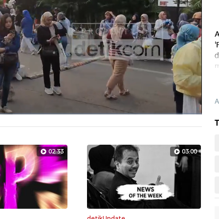
A
'
d
m
p
A
T
Layarpen
02:33
03:00
detikUpdate