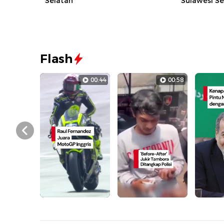
Selatan
Sulawesi Se
Flash
00:44
00:58
Prev