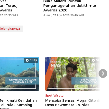
vasi
Buka Malam Puncak
n Terpuji
Penganugerahan detiktimur
Awards
Awards 2026
026 20:53 WIB
Jumat, 07 Agu 2026 20:49 WIB
 Selengkapnya
01:12
01:33
Nex
Spot Wisata
enikmati Keindahan
Mencoba Sensasi Mogai Gito di
 di Pulau Kambing,
Desa Bawomataluo, Nias