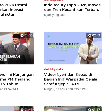
xpo 2026 Resmi
IndoBeauty Expo 2026, Inovasi
rkan Inovasi
dan Tren Kecantikan Terbaru
nufaktur
5 jam yang lalu
01:36
02:13
detikUpdate
wo: Ini Kunjungan
Video: Nyeri dan Kebas di
ama PM Thailand
Bagian Ini? Waspadai Gejala
 15 Tahun
Saraf Kejepit L4-L5
026 21:54 WIB
Minggu, 02 Agu 2026 09:45 WIB
01:47
01:37