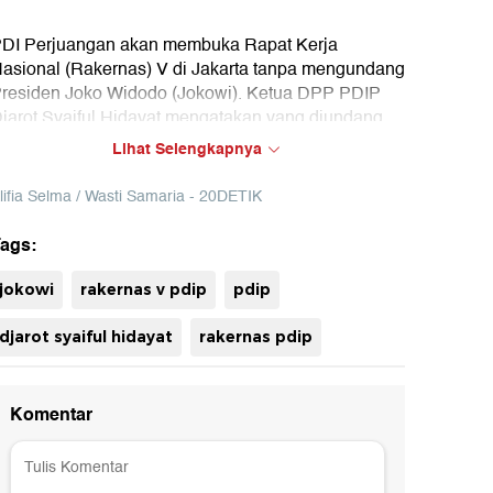
DI Perjuangan akan membuka Rapat Kerja
asional (Rakernas) V di Jakarta tanpa mengundang
residen Joko Widodo (Jokowi). Ketua DPP PDIP
jarot Syaiful Hidayat mengatakan yang diundang
alam agenda ini internal partai.
Lihat Selengkapnya
lifia Selma / Wasti Samaria - 20DETIK
ags:
uh
jokowi
rakernas v pdip
pdip
djarot syaiful hidayat
rakernas pdip