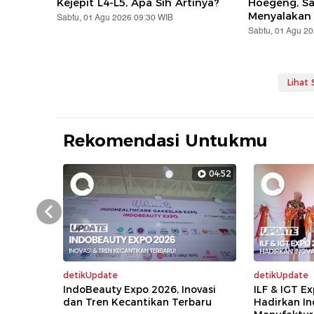
Kejepit L4-L5, Apa Sih Artinya?
Hoegeng, S
Menyalakan
Sabtu, 01 Agu 2026 09:30 WIB
Sabtu, 01 Agu 2
Lihat
Rekomendasi Untukmu
04:52
Prev
detikUpdate
detikUpdate
IndoBeauty Expo 2026, Inovasi
ILF & IGT E
dan Tren Kecantikan Terbaru
Hadirkan In