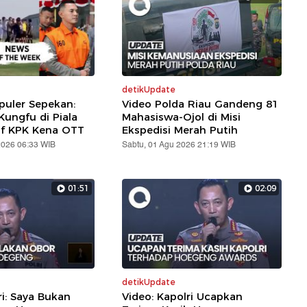
detikUpdate
puler Sepekan:
Video Polda Riau Gandeng 81
ungfu di Piala
Mahasiswa-Ojol di Misi
af KPK Kena OTT
Ekspedisi Merah Putih
2026 06:33 WIB
Sabtu, 01 Agu 2026 21:19 WIB
01:51
02:09
detikUpdate
ri: Saya Bukan
Video: Kapolri Ucapkan