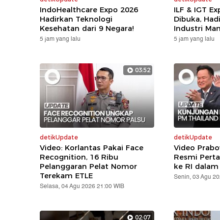
IndoHealthcare Expo 2026
ILF & IGT E
Hadirkan Teknologi
Dibuka, Hadi
Kesehatan dari 9 Negara!
Industri Ma
5 jam yang lalu
5 jam yang lalu
03:52
detikUpdate
detikUpdate
Video: Korlantas Pakai Face
Video Prabo
Recognition, 16 Ribu
Resmi Pert
Pelanggaran Pelat Nomor
ke RI dalam
Terekam ETLE
Senin, 03 Agu 2
Selasa, 04 Agu 2026 21:00 WIB
02:07