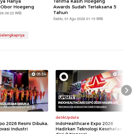
aya Hanya
Terima Kasih Hoegeng
 Obor Hoegeng
Awards Sudah Terlaksana 5
Tahun
026 08:22 WIB
Sabtu, 01 Agu 2026 01:15 WIB
 Selengkapnya
05:54
04:39
Nex
detikUpdate
xpo 2026 Resmi Dibuka,
IndoHealthcare Expo 2026
ovasi Industri
Hadirkan Teknologi Kesehatan