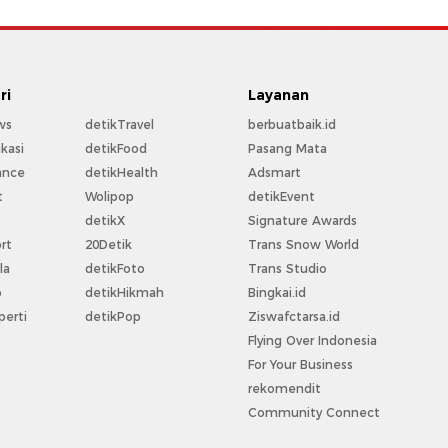
ri
Layanan
ws
detikTravel
berbuatbaik.id
kasi
detikFood
Pasang Mata
ance
detikHealth
Adsmart
t
Wolipop
detikEvent
t
detikX
Signature Awards
rt
20Detik
Trans Snow World
la
detikFoto
Trans Studio
o
detikHikmah
Bingkai.id
perti
detikPop
Ziswafctarsa.id
Flying Over Indonesia
For Your Business
rekomendit
Community Connect