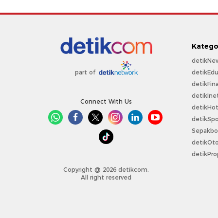
Katego
detikNe
detikEdu
part of
detikFin
detikIne
Connect With Us
detikHo
detikSpo
Sepakbo
detikOt
detikPro
Copyright @ 2026 detikcom.
All right reserved