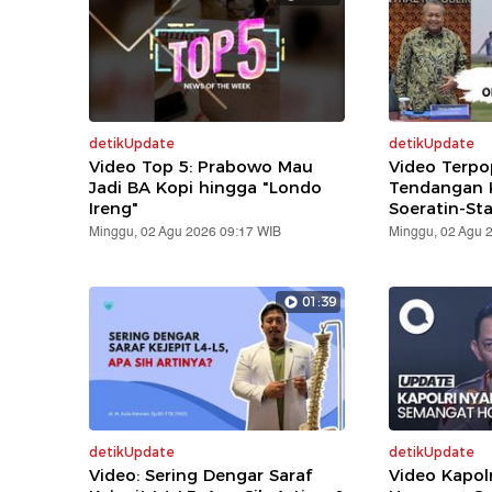
detikUpdate
detikUpdate
Video Top 5: Prabowo Mau
Video Terpo
Jadi BA Kopi hingga "Londo
Tendangan K
Ireng"
Soeratin-St
Minggu, 02 Agu 2026 09:17 WIB
Minggu, 02 Agu 
01:39
detikUpdate
detikUpdate
Video: Sering Dengar Saraf
Video Kapol