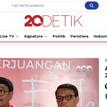
Cancel
Yang sedang ramai dicari
Tonton kab
#1
gempa hari ini
#2
demo
Live TV
Signature
Politik
Peristiwa
Hukum
#3
gempa
#4
iran
#5
prabowo
2
Promoted
Terakhir yang dicari
Loading...