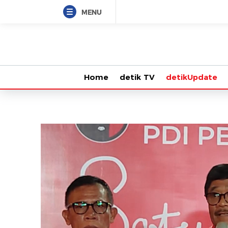
MENU
Home
detik TV
detikUpdate