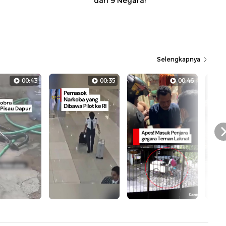
dari 9 Negara!
Selengkapnya
00:43
00:35
00:46