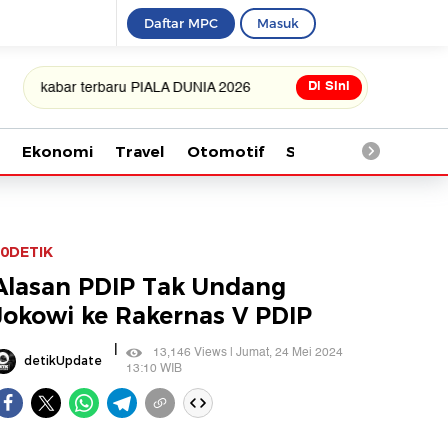
Daftar MPC
Masuk
Di Sini
ar terbaru PIALA DUNIA 2026
Ekonomi
Travel
Otomotif
Saintek
Kesehata
0DETIK
Alasan PDIP Tak Undang
Jokowi ke Rakernas V PDIP
|
13,146 Views | Jumat, 24 Mei 2024
detikUpdate
13:10 WIB