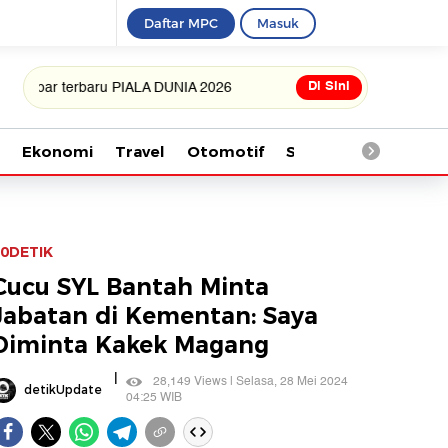
Daftar MPC
Masuk
Di Sini
terbaru PIALA DUNIA 2026
Ekonomi
Travel
Otomotif
Saintek
Kesehata
0DETIK
Cucu SYL Bantah Minta
Jabatan di Kementan: Saya
Diminta Kakek Magang
|
28,149 Views | Selasa, 28 Mei 2024
detikUpdate
04:25 WIB