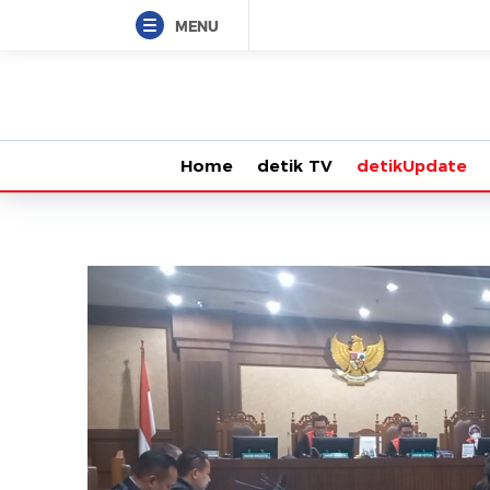
MENU
Home
detik TV
detikUpdate