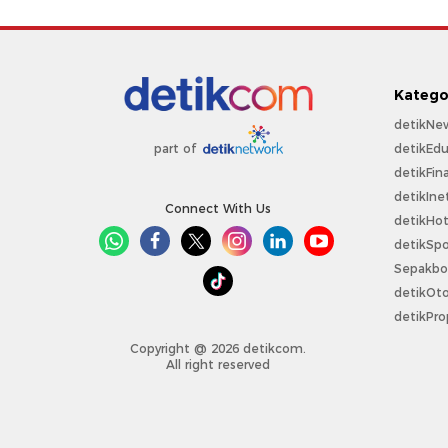
Katego
detikNe
detikEdu
part of
detikFin
detikIne
Connect With Us
detikHo
detikSpo
Sepakbo
detikOt
detikPro
Copyright @ 2026 detikcom.
All right reserved