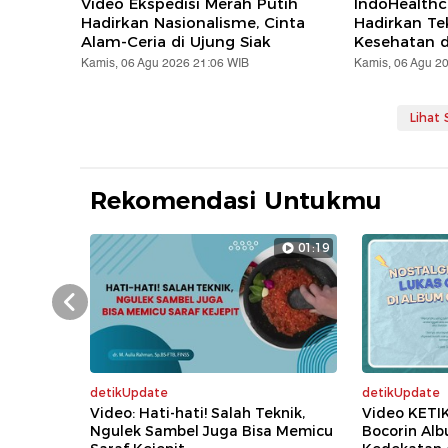
Video Ekspedisi Merah Putih
IndoHealthc
Hadirkan Nasionalisme, Cinta
Hadirkan Te
Alam-Ceria di Ujung Siak
Kesehatan d
Kamis, 06 Agu 2026 21:06 WIB
Kamis, 06 Agu 2
Lihat
Rekomendasi Untukmu
01:19
Prev
detikUpdate
detikUpdate
Video: Hati-hati! Salah Teknik,
Video KETI
Ngulek Sambel Juga Bisa Memicu
Bocorin Al