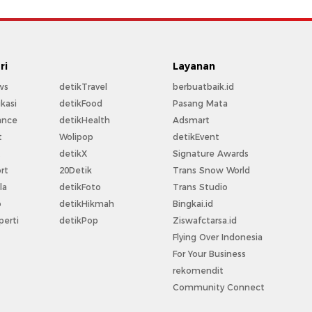
ri
Layanan
ws
detikTravel
berbuatbaik.id
kasi
detikFood
Pasang Mata
ance
detikHealth
Adsmart
t
Wolipop
detikEvent
t
detikX
Signature Awards
rt
20Detik
Trans Snow World
la
detikFoto
Trans Studio
o
detikHikmah
Bingkai.id
perti
detikPop
Ziswafctarsa.id
Flying Over Indonesia
For Your Business
rekomendit
Community Connect