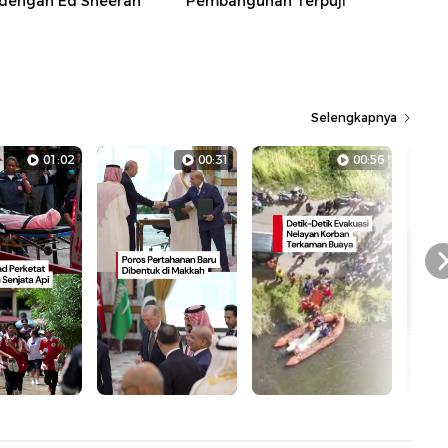
dengan Ed Sheeran
Pembangunan Terpuji
Selengkapnya
01:02
00:31
00:56