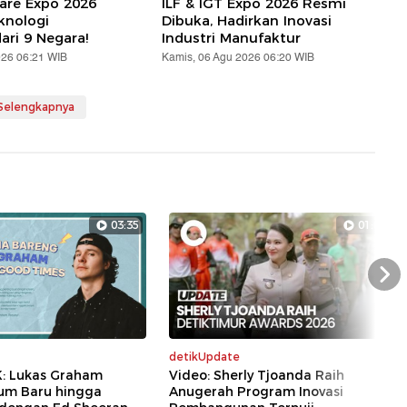
are Expo 2026
ILF & IGT Expo 2026 Resmi
knologi
Dibuka, Hadirkan Inovasi
ari 9 Negara!
Industri Manufaktur
026 06:21 WIB
Kamis, 06 Agu 2026 06:20 WIB
 Selengkapnya
03:35
01:07
Nex
detikUpdate
K: Lukas Graham
Video: Sherly Tjoanda Raih
bum Baru hingga
Anugerah Program Inovasi