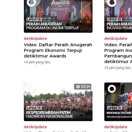
detikUpdate
detikUpdate
Video: Daftar Peraih Anugerah
Video: Pera
Program Ekonomi Terpuji
Program Ino
detiktimur Awards
Pembanguna
detiktimur 
14 jam yang lalu
15 jam yang lalu
03:24
detikUpdate
detikUpdate