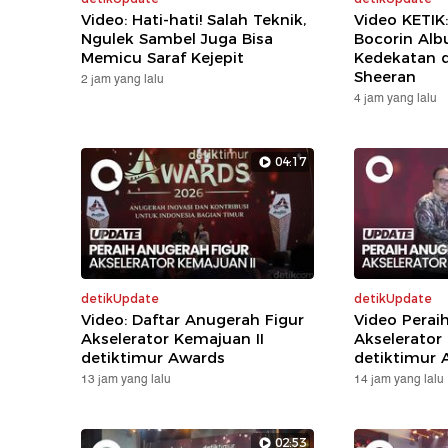
Video: Hati-hati! Salah Teknik,
Video KETIK
Ngulek Sambel Juga Bisa
Bocorin Alb
Memicu Saraf Kejepit
Kedekatan 
Sheeran
2 jam yang lalu
4 jam yang lalu
04:17
detikUpdate
detikUpdate
Video: Daftar Anugerah Figur
Video Perai
Akselerator Kemajuan II
Akselerator
detiktimur Awards
detiktimur 
13 jam yang lalu
14 jam yang lalu
02:53