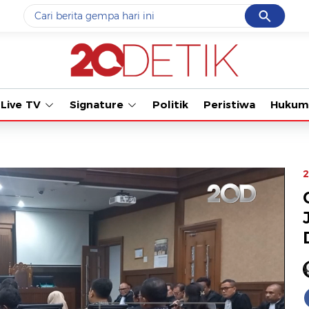
Cancel
Yang sedang ramai dicari
Tonton kabar 
#1
data live draw sgp
#2
k-talk
Live TV
Signature
Politik
Peristiwa
Hukum
#3
kebakaran
#4
prabowo
#5
gempa hari ini
2
Promoted
Terakhir yang dicari
Loading...