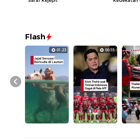
Saraf Kejepit
Kedekatan 
Flash
01:23
00:55
Prev