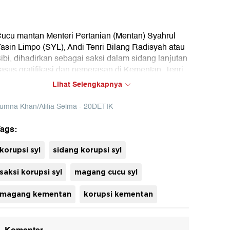
ucu mantan Menteri Pertanian (Mentan) Syahrul
asin Limpo (SYL), Andi Tenri Bilang Radisyah atau
ibi, dihadirkan sebagai saksi dalam sidang lanjutan
asus gratifikasi dan pemerasan di Kementan. Tenri
engaku diminta SYL untuk magang di Kementan.
Lihat Selengkapnya
umna Khan/Alifia Selma - 20DETIK
ags:
uh
korupsi syl
sidang korupsi syl
saksi korupsi syl
magang cucu syl
magang kementan
korupsi kementan