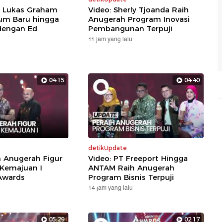
: Lukas Graham
Video: Sherly Tjoanda Raih
um Baru hingga
Anugerah Program Inovasi
dengan Ed
Pembangunan Terpuji
11 jam yang lalu
04:15
04:40
detikUpdate
h Anugerah Figur
Video: PT Freeport Hingga
 Kemajuan I
ANTAM Raih Anugerah
Awards
Program Bisnis Terpuji
14 jam yang lalu
05:29
02:17