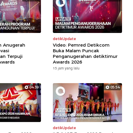
detikUpdate
ih Anugerah
Video: Pemred Detikcom
vasi
Buka Malam Puncak
n Terpuji
Penganugerahan detiktimur
Awards
Awards 2026
15 jam yang lalu
04:39
05:54
detikUpdate