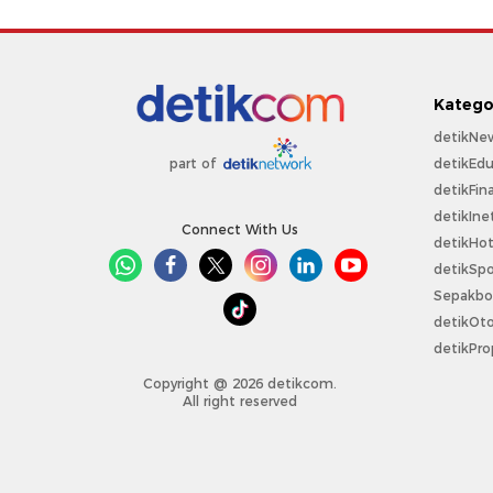
Katego
detikNe
detikEdu
part of
detikFin
detikIne
Connect With Us
detikHo
detikSpo
Sepakbo
detikOt
detikPro
Copyright @ 2026 detikcom.
All right reserved