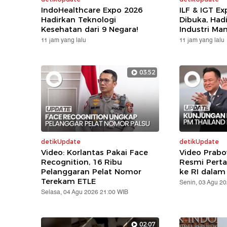
IndoHealthcare Expo 2026
ILF & IGT E
Hadirkan Teknologi
Dibuka, Hadi
Kesehatan dari 9 Negara!
Industri Ma
11 jam yang lalu
11 jam yang lalu
03:52
detikUpdate
detikUpdate
Video: Korlantas Pakai Face
Video Prabo
Recognition, 16 Ribu
Resmi Pert
Pelanggaran Pelat Nomor
ke RI dalam
Terekam ETLE
Senin, 03 Agu 2
Selasa, 04 Agu 2026 21:00 WIB
02:07