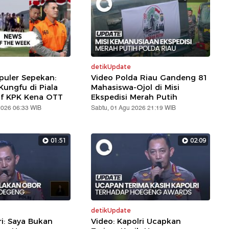
detikUpdate
puler Sepekan:
Video Polda Riau Gandeng 81
ungfu di Piala
Mahasiswa-Ojol di Misi
af KPK Kena OTT
Ekspedisi Merah Putih
2026 06:33 WIB
Sabtu, 01 Agu 2026 21:19 WIB
01:51
02:09
detikUpdate
ri: Saya Bukan
Video: Kapolri Ucapkan