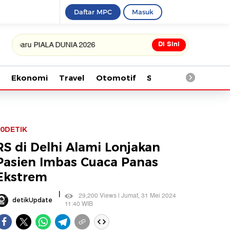
Daftar MPC
Masuk
Di Sini
 PIALA DUNIA 2026
Ekonomi
Travel
Otomotif
Saintek
Kesehata
0DETIK
RS di Delhi Alami Lonjakan
Pasien Imbas Cuaca Panas
Ekstrem
|
29,200 Views | Jumat, 31 Mei 2024
detikUpdate
11:40 WIB