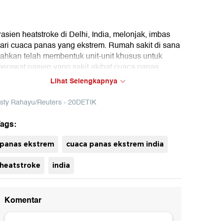
asien heatstroke di Delhi, India, melonjak, imbas
ari cuaca panas yang ekstrem. Rumah sakit di sana
ahkan telah membentuk unit-unit khusus untuk
erawat pasien yang sakit akibat cuaca panas.
Lihat Selengkapnya
sty Rahayu/Reuters - 20DETIK
ags:
uh
panas ekstrem
cuaca panas ekstrem india
heatstroke
india