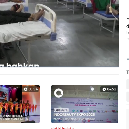
P
d
b
m
E
Dimuat
:
T
100.00%
Layarpen
05:54
04:52
detikUpdate