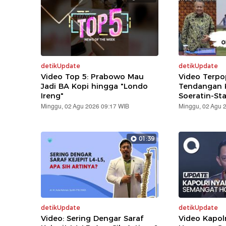
detikUpdate
detikUpdate
Video Top 5: Prabowo Mau
Video Terpo
Jadi BA Kopi hingga "Londo
Tendangan K
Ireng"
Soeratin-St
Minggu, 02 Agu 2026 09:17 WIB
Minggu, 02 Agu 
01:39
detikUpdate
detikUpdate
Video: Sering Dengar Saraf
Video Kapol