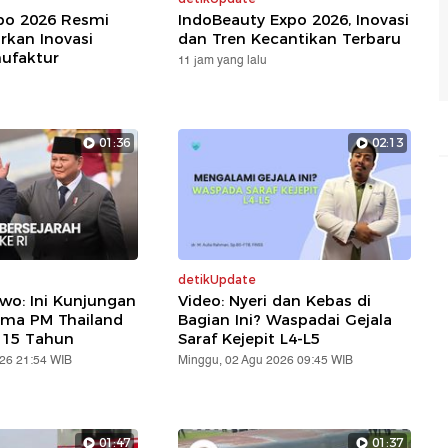
xpo 2026 Resmi
IndoBeauty Expo 2026, Inovasi
rkan Inovasi
dan Tren Kecantikan Terbaru
nufaktur
11 jam yang lalu
01:36
02:13
detikUpdate
wo: Ini Kunjungan
Video: Nyeri dan Kebas di
ama PM Thailand
Bagian Ini? Waspadai Gejala
 15 Tahun
Saraf Kejepit L4-L5
026 21:54 WIB
Minggu, 02 Agu 2026 09:45 WIB
01:47
01:37