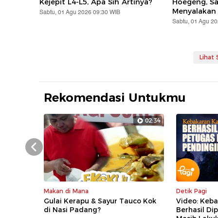
Kejepit L4-L5, Apa Sih Artinya?
Hoegeng, S
Menyalakan
Sabtu, 01 Agu 2026 09:30 WIB
Sabtu, 01 Agu 2
Lihat
Rekomendasi Untukmu
02:34
Prev
Makan di Mana
Detik Pagi
Gulai Kerapu & Sayur Tauco Kok
Video: Keb
di Nasi Padang?
Berhasil D