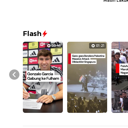
Masih Laku
Flash
00:46
01:21
Prev