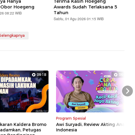
aya Hanya
Terima Kasih Hoegeng
 Obor Hoegeng
Awards Sudah Terlaksana 5
Tahun
026 08:22 WIB
Sabtu, 01 Agu 2026 01:15 WIB
 Selengkapnya
09:18
06:35
Nex
Program Spesial
akaran Kaldera Bromo
Awi Suryadi, Review Akting Anak
ipadamkan, Petugas
Indonesia