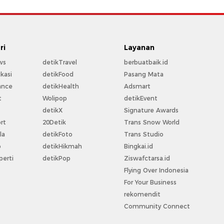
ri
Layanan
ws
detikTravel
berbuatbaik.id
kasi
detikFood
Pasang Mata
ance
detikHealth
Adsmart
t
Wolipop
detikEvent
t
detikX
Signature Awards
rt
20Detik
Trans Snow World
la
detikFoto
Trans Studio
o
detikHikmah
Bingkai.id
perti
detikPop
Ziswafctarsa.id
Flying Over Indonesia
For Your Business
rekomendit
Community Connect