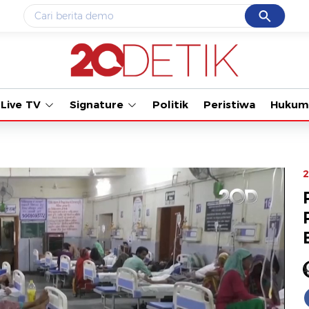
Cancel
Yang sedang ramai dicari
Tonton kabar terbaru
#1
gempa hari ini
#2
gempa
Live TV
Signature
Politik
Peristiwa
Hukum
#3
prabowo
#4
iran
#5
demo
2
Promoted
Terakhir yang dicari
Loading...