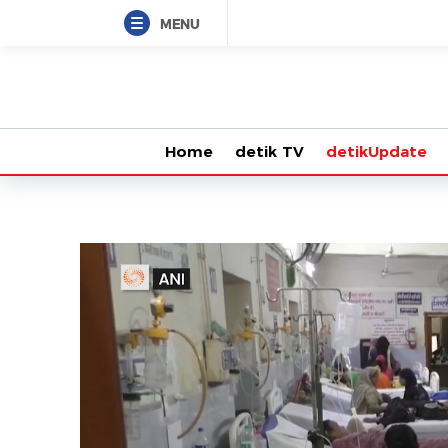
MENU
Home
detik TV
detikUpdate