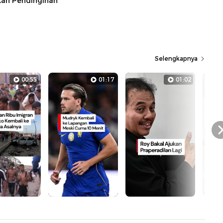
kan Pendinginan
Selengkapnya
00:55
01:17
01:02