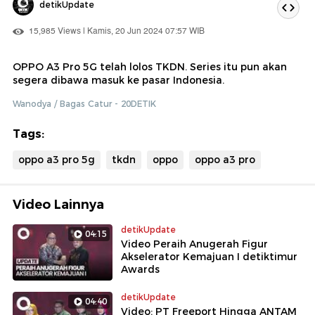
detikUpdate
15,985 Views | Kamis, 20 Jun 2024 07:57 WIB
OPPO A3 Pro 5G telah lolos TKDN. Series itu pun akan
segera dibawa masuk ke pasar Indonesia.
Wanodya / Bagas Catur - 20DETIK
Tags:
oppo a3 pro 5g
tkdn
oppo
oppo a3 pro
Video Lainnya
detikUpdate
04:15
Video Peraih Anugerah Figur
Akselerator Kemajuan I detiktimur
Awards
detikUpdate
04:40
Video: PT Freeport Hingga ANTAM