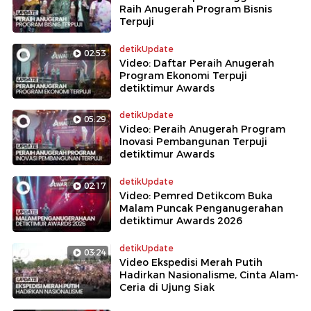
Raih Anugerah Program Bisnis
Terpuji
detikUpdate
02:53
Video: Daftar Peraih Anugerah
Program Ekonomi Terpuji
detiktimur Awards
detikUpdate
05:29
Video: Peraih Anugerah Program
Inovasi Pembangunan Terpuji
detiktimur Awards
detikUpdate
02:17
Video: Pemred Detikcom Buka
Malam Puncak Penganugerahan
detiktimur Awards 2026
detikUpdate
03:24
Video Ekspedisi Merah Putih
Hadirkan Nasionalisme, Cinta Alam-
Ceria di Ujung Siak