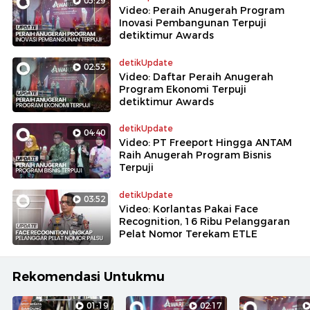
05:29
Video: Peraih Anugerah Program
Inovasi Pembangunan Terpuji
detiktimur Awards
detikUpdate
02:53
Video: Daftar Peraih Anugerah
Program Ekonomi Terpuji
detiktimur Awards
detikUpdate
04:40
Video: PT Freeport Hingga ANTAM
Raih Anugerah Program Bisnis
Terpuji
detikUpdate
03:52
Video: Korlantas Pakai Face
Recognition, 16 Ribu Pelanggaran
Pelat Nomor Terekam ETLE
Rekomendasi Untukmu
01:19
02:17