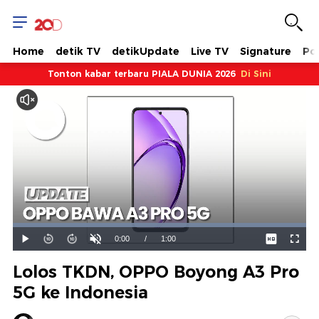
Home
detik TV
detikUpdate
Live TV
Signature
Pol
Tonton kabar terbaru PIALA DUNIA 2026
Di Sini
Dimuat
:
100.00%
Waktu
0:00
/
Durasi
1:00
Mainkan
Suara
Layar
Hidup
Saat
Lolos TKDN, OPPO Boyong A3 Pro
ini
5G ke Indonesia