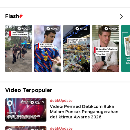
Flash
00:27
00:47
01:23
00:59
Video Terpopuler
detikUpdate
02:17
Video: Pemred Detikcom Buka
Malam Puncak Penganugerahan
detiktimur Awards 2026
detikUpdate