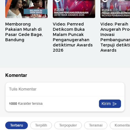
Memborong
Video: Pemred
Video: Peraih
Pakaian Murah di
Detikcom Buka
Anugerah Pr
Pasar Gede Bage,
Malam Puncak
Inovasi
Bandung
Penganugerahan
Pembanguna
detiktimur Awards
Terpuji detik
2026
Awards