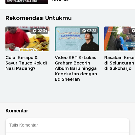
Rekomendasi Untukmu
02:34
03:35
Gulai Kerapu &
Video KETIK: Lukas
Rasakan Kese
Sayur Tauco Kok di
Graham Bocorin
di Seluncuran
Nasi Padang?
Album Baru hingga
di Sukoharjo
Kedekatan dengan
Ed Sheeran