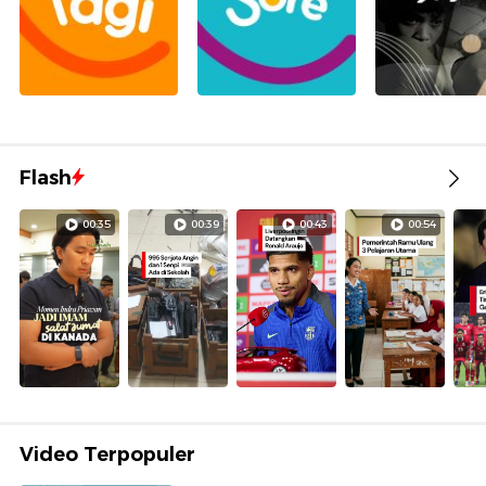
Flash
00:35
00:39
00:43
00:54
Video Terpopuler