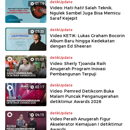
detikUpdate
01:19
Video: Hati-hati! Salah Teknik,
Ngulek Sambel Juga Bisa Memicu
Saraf Kejepit
detikUpdate
03:35
Video KETIK: Lukas Graham Bocorin
Album Baru hingga Kedekatan
dengan Ed Sheeran
detikUpdate
01:07
Video: Sherly Tjoanda Raih
Anugerah Program Inovasi
Pembangunan Terpuji
detikUpdate
02:17
Video: Pemred Detikcom Buka
Malam Puncak Penganugerahan
detiktimur Awards 2026
detikUpdate
04:15
Video Peraih Anugerah Figur
Akselerator Kemajuan I detiktimur
Awards