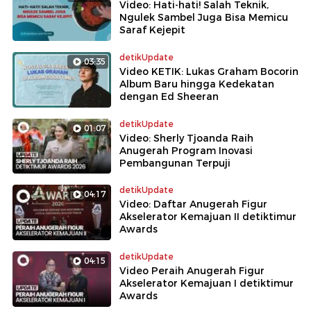
Video: Hati-hati! Salah Teknik,
Ngulek Sambel Juga Bisa Memicu
Saraf Kejepit
detikUpdate
03:35
Video KETIK: Lukas Graham Bocorin
Album Baru hingga Kedekatan
dengan Ed Sheeran
detikUpdate
01:07
Video: Sherly Tjoanda Raih
Anugerah Program Inovasi
Pembangunan Terpuji
detikUpdate
04:17
Video: Daftar Anugerah Figur
Akselerator Kemajuan II detiktimur
Awards
detikUpdate
04:15
Video Peraih Anugerah Figur
Akselerator Kemajuan I detiktimur
Awards