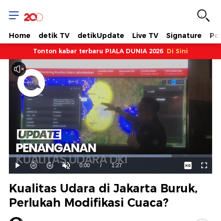
Home
detik TV
detikUpdate
Live TV
Signature
Pol
Tonton kabar terbaru PIALA DUNIA 2026
Di Sini
Dimuat
:
80.15%
Waktu
0:00
/
Durasi
1:27
Mainkan
Suara
Layar
Hidup
Saat
Kualitas Udara di Jakarta Buruk,
ini
Perlukah Modifikasi Cuaca?