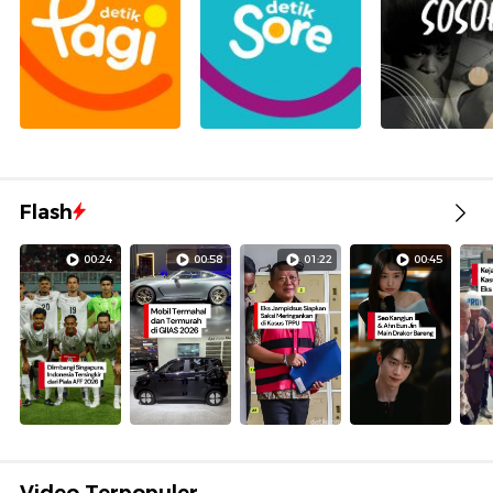
Flash
00:24
00:58
01:22
00:45
Video Terpopuler