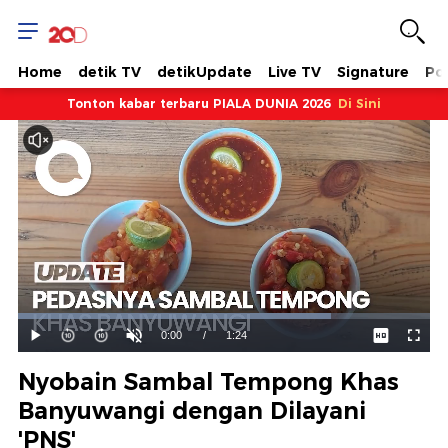
Home
detik TV
detikUpdate
Live TV
Signature
Pol
Tonton kabar terbaru PIALA DUNIA 2026
Di Sini
Dimuat
:
75.93%
Waktu
0:00
/
Durasi
1:24
Mainkan
Suara
Layar
Hidup
Saat
Nyobain Sambal Tempong Khas
ini
Banyuwangi dengan Dilayani
'PNS'