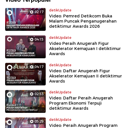
detikUpdate
02:17
Video: Pemred Detikcom Buka
Malam Puncak Penganugerahan
detiktimur Awards 2026
detikUpdate
04:15
Video Peraih Anugerah Figur
Akselerator Kemajuan I detiktimur
Awards
detikUpdate
04:17
Video: Daftar Anugerah Figur
Akselerator Kemajuan II detiktimur
Awards
detikUpdate
02:53
Video: Daftar Peraih Anugerah
Program Ekonomi Terpuji
detiktimur Awards
detikUpdate
05:29
Video: Peraih Anugerah Program