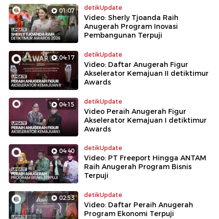
detikUpdate
01:07
Video: Sherly Tjoanda Raih
Anugerah Program Inovasi
Pembangunan Terpuji
detikUpdate
04:17
Video: Daftar Anugerah Figur
Akselerator Kemajuan II detiktimur
Awards
detikUpdate
04:15
Video Peraih Anugerah Figur
Akselerator Kemajuan I detiktimur
Awards
detikUpdate
04:40
Video: PT Freeport Hingga ANTAM
Raih Anugerah Program Bisnis
Terpuji
detikUpdate
02:53
Video: Daftar Peraih Anugerah
Program Ekonomi Terpuji