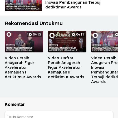
Inovasi Pembangunan Terpuji
detiktimur Awards
Rekomendasi Untukmu
04:15
04:17
Video Peraih
Video: Daftar
Video: Peraih
Anugerah Figur
Peraih Anugerah
Anugerah Pr
Akselerator
Figur Akselerator
Inovasi
Kemajuan I
Kemajuan II
Pembanguna
detiktimur Awards
detiktimur Awards
Terpuji detik
Awards