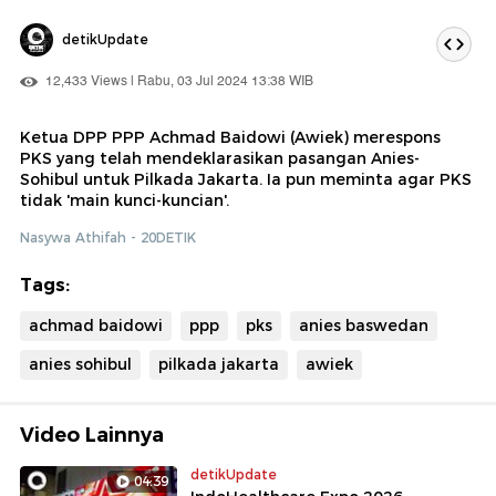
detikUpdate
12,433 Views | Rabu, 03 Jul 2024 13:38 WIB
Ketua DPP PPP Achmad Baidowi (Awiek) merespons
PKS yang telah mendeklarasikan pasangan Anies-
Sohibul untuk Pilkada Jakarta. Ia pun meminta agar PKS
tidak 'main kunci-kuncian'.
Nasywa Athifah - 20DETIK
Tags:
achmad baidowi
ppp
pks
anies baswedan
anies sohibul
pilkada jakarta
awiek
Video Lainnya
detikUpdate
04:39