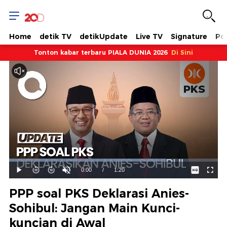
Home
detik TV
detikUpdate
Live TV
Signature
Pol
Tonton kabar terbaru PIALA DUNIA 2026
Di Sini
Dimuat
:
75.05%
Waktu
0:00
/
Durasi
1:20
Mainkan
Suara
Layar
Hidup
Saat
PPP soal PKS Deklarasi Anies-
ini
Sohibul: Jangan Main Kunci-
kuncian di Awal