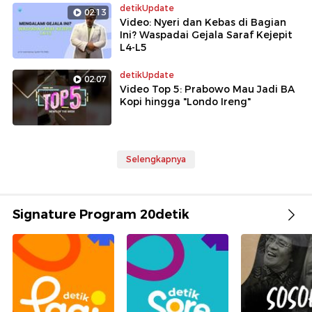
detikUpdate
02:13
Video: Nyeri dan Kebas di Bagian
Ini? Waspadai Gejala Saraf Kejepit
L4-L5
detikUpdate
02:07
Video Top 5: Prabowo Mau Jadi BA
Kopi hingga "Londo Ireng"
Selengkapnya
Signature Program 20detik