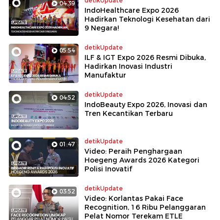
detikUpdate
04:39
IndoHealthcare Expo 2026
Hadirkan Teknologi Kesehatan dari
9 Negara!
detikUpdate
05:54
ILF & IGT Expo 2026 Resmi Dibuka,
Hadirkan Inovasi Industri
Manufaktur
detikUpdate
04:52
IndoBeauty Expo 2026, Inovasi dan
Tren Kecantikan Terbaru
detikUpdate
01:47
Video: Peraih Penghargaan
Hoegeng Awards 2026 Kategori
Polisi Inovatif
detikUpdate
03:52
Video: Korlantas Pakai Face
Recognition, 16 Ribu Pelanggaran
Pelat Nomor Terekam ETLE