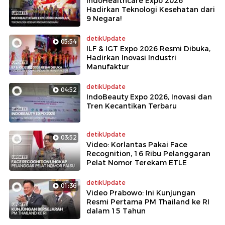
IndoHealthcare Expo 2026
Hadirkan Teknologi Kesehatan dari
9 Negara!
detikUpdate
05:54
ILF & IGT Expo 2026 Resmi Dibuka,
Hadirkan Inovasi Industri
Manufaktur
detikUpdate
04:52
IndoBeauty Expo 2026, Inovasi dan
Tren Kecantikan Terbaru
detikUpdate
03:52
Video: Korlantas Pakai Face
Recognition, 16 Ribu Pelanggaran
Pelat Nomor Terekam ETLE
detikUpdate
01:36
Video Prabowo: Ini Kunjungan
Resmi Pertama PM Thailand ke RI
dalam 15 Tahun