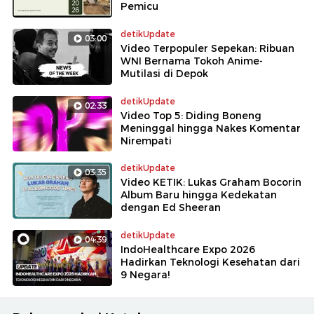
Pemicu
detikUpdate
03:00
Video Terpopuler Sepekan: Ribuan
WNI Bernama Tokoh Anime-
Mutilasi di Depok
detikUpdate
02:33
Video Top 5: Diding Boneng
Meninggal hingga Nakes Komentar
Nirempati
detikUpdate
03:35
Video KETIK: Lukas Graham Bocorin
Album Baru hingga Kedekatan
dengan Ed Sheeran
detikUpdate
04:39
IndoHealthcare Expo 2026
Hadirkan Teknologi Kesehatan dari
9 Negara!