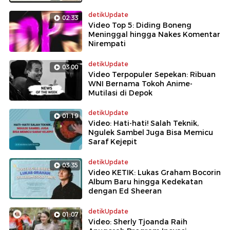
detikUpdate
02:33
Video Top 5: Diding Boneng
Meninggal hingga Nakes Komentar
Nirempati
detikUpdate
03:00
Video Terpopuler Sepekan: Ribuan
WNI Bernama Tokoh Anime-
Mutilasi di Depok
detikUpdate
01:19
Video: Hati-hati! Salah Teknik,
Ngulek Sambel Juga Bisa Memicu
Saraf Kejepit
detikUpdate
03:35
Video KETIK: Lukas Graham Bocorin
Album Baru hingga Kedekatan
dengan Ed Sheeran
detikUpdate
01:07
Video: Sherly Tjoanda Raih