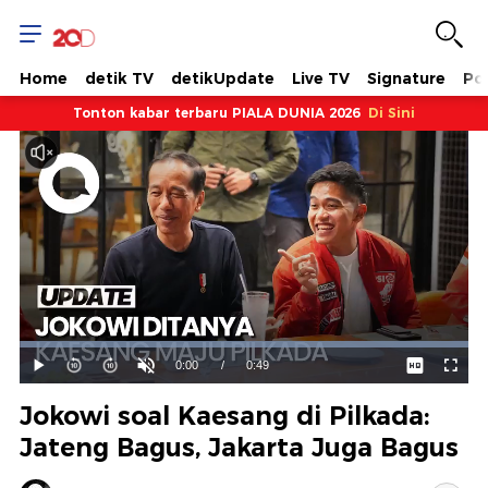
Home
detik TV
detikUpdate
Live TV
Signature
Pol
Tonton kabar terbaru PIALA DUNIA 2026
Di Sini
Dimuat
:
100.00%
Waktu
0:00
/
Durasi
0:49
Mainkan
Suara
Layar
Hidup
Saat
Jokowi soal Kaesang di Pilkada:
ini
Jateng Bagus, Jakarta Juga Bagus