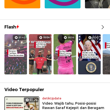
Flash
01:41
00:54
00:36
00:45
Video Terpopuler
detikUpdate
01:29
Video: Wajib tahu, Posisi-posisi
Rawan Saraf Kejepit dan Beragam