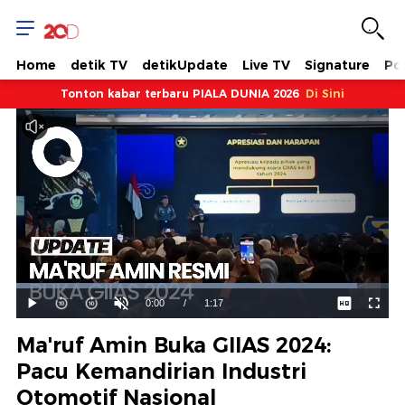
Home
detik TV
detikUpdate
Live TV
Signature
Pol
Tonton kabar terbaru PIALA DUNIA 2026
Di Sini
Dimuat
:
91.41%
Waktu
0:00
/
Durasi
1:17
Mainkan
Suara
Layar
Hidup
Saat
Ma'ruf Amin Buka GIIAS 2024:
ini
Pacu Kemandirian Industri
Otomotif Nasional