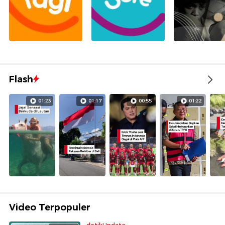
Flash
01:23
01:17
00:55
01:22
Video Terpopuler