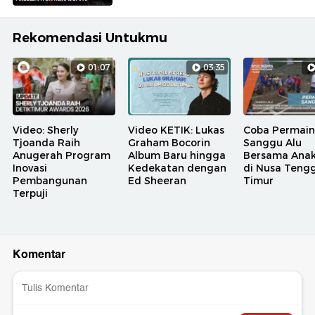
Rekomendasi Untukmu
01:07
03:35
Video: Sherly
Video KETIK: Lukas
Coba Permai
Tjoanda Raih
Graham Bocorin
Sanggu Alu
Anugerah Program
Album Baru hingga
Bersama Ana
Inovasi
Kedekatan dengan
di Nusa Teng
Pembangunan
Ed Sheeran
Timur
Terpuji