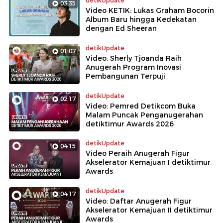
detikUpdate
03:35
Video KETIK: Lukas Graham Bocorin
Album Baru hingga Kedekatan
dengan Ed Sheeran
detikUpdate
01:07
Video: Sherly Tjoanda Raih
Anugerah Program Inovasi
Pembangunan Terpuji
detikUpdate
02:17
Video: Pemred Detikcom Buka
Malam Puncak Penganugerahan
detiktimur Awards 2026
detikUpdate
04:15
Video Peraih Anugerah Figur
Akselerator Kemajuan I detiktimur
Awards
detikUpdate
04:17
Video: Daftar Anugerah Figur
Akselerator Kemajuan II detiktimur
Awards