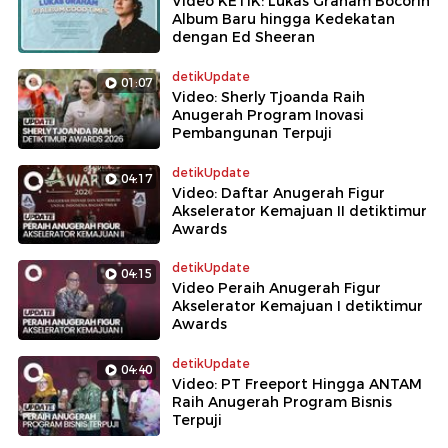
Video KETIK: Lukas Graham Bocorin
Album Baru hingga Kedekatan
dengan Ed Sheeran
detikUpdate
01:07
Video: Sherly Tjoanda Raih
Anugerah Program Inovasi
Pembangunan Terpuji
detikUpdate
04:17
Video: Daftar Anugerah Figur
Akselerator Kemajuan II detiktimur
Awards
detikUpdate
04:15
Video Peraih Anugerah Figur
Akselerator Kemajuan I detiktimur
Awards
detikUpdate
04:40
Video: PT Freeport Hingga ANTAM
Raih Anugerah Program Bisnis
Terpuji