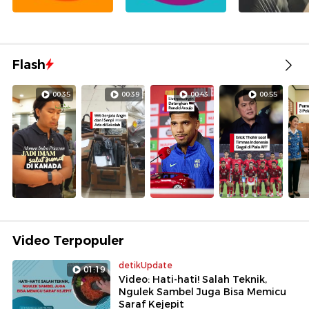
Flash
00:35
00:39
00:43
00:55
Video Terpopuler
detikUpdate
01:19
Video: Hati-hati! Salah Teknik,
Ngulek Sambel Juga Bisa Memicu
Saraf Kejepit