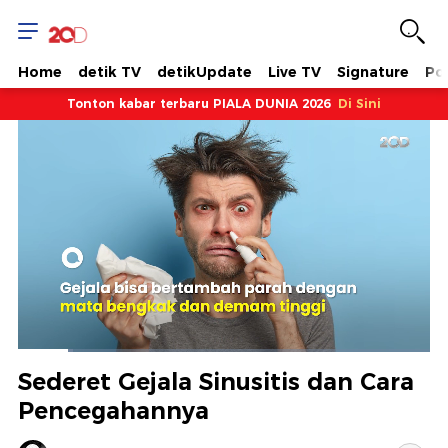
Home
detik TV
detikUpdate
Live TV
Signature
Pol
Tonton kabar terbaru PIALA DUNIA 2026
Di Sini
Dimuat
:
13.24%
Waktu
0:19
/
Durasi
2:36
Berhenti
Suara
Layar
Sederet Gejala Sinusitis dan Cara
Hidup
Saat
Pencegahannya
ini