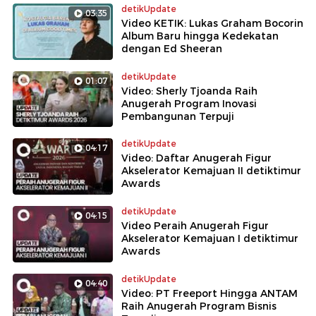
detikUpdate
03:35
Video KETIK: Lukas Graham Bocorin
Album Baru hingga Kedekatan
dengan Ed Sheeran
detikUpdate
01:07
Video: Sherly Tjoanda Raih
Anugerah Program Inovasi
Pembangunan Terpuji
detikUpdate
04:17
Video: Daftar Anugerah Figur
Akselerator Kemajuan II detiktimur
Awards
detikUpdate
04:15
Video Peraih Anugerah Figur
Akselerator Kemajuan I detiktimur
Awards
detikUpdate
04:40
Video: PT Freeport Hingga ANTAM
Raih Anugerah Program Bisnis