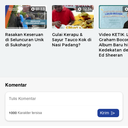
01:13
02:34
Rasakan Keseruan
Gulai Kerapu &
Video KETIK: 
di Seluncuran Unik
Sayur Tauco Kok di
Graham Bocor
di Sukoharjo
Nasi Padang?
Album Baru h
Kedekatan d
Ed Sheeran