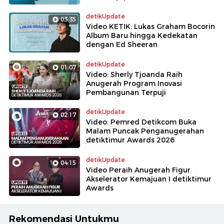
detikUpdate
03:35
Video KETIK: Lukas Graham Bocorin
Album Baru hingga Kedekatan
dengan Ed Sheeran
detikUpdate
01:07
Video: Sherly Tjoanda Raih
Anugerah Program Inovasi
Pembangunan Terpuji
detikUpdate
02:17
Video: Pemred Detikcom Buka
Malam Puncak Penganugerahan
detiktimur Awards 2026
detikUpdate
04:15
Video Peraih Anugerah Figur
Akselerator Kemajuan I detiktimur
Awards
Rekomendasi Untukmu