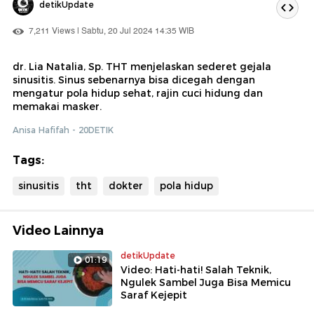
detikUpdate
7,211 Views | Sabtu, 20 Jul 2024 14:35 WIB
dr. Lia Natalia, Sp. THT menjelaskan sederet gejala
sinusitis. Sinus sebenarnya bisa dicegah dengan
mengatur pola hidup sehat, rajin cuci hidung dan
memakai masker.
Anisa Hafifah - 20DETIK
Tags:
sinusitis
tht
dokter
pola hidup
Video Lainnya
detikUpdate
01:19
Video: Hati-hati! Salah Teknik,
Ngulek Sambel Juga Bisa Memicu
Saraf Kejepit