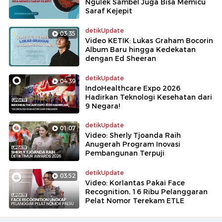
Ngulek Sambel Juga Bisa Memicu
Saraf Kejepit
detikUpdate
03:35
Video KETIK: Lukas Graham Bocorin
Album Baru hingga Kedekatan
dengan Ed Sheeran
detikUpdate
04:39
IndoHealthcare Expo 2026
Hadirkan Teknologi Kesehatan dari
9 Negara!
detikUpdate
01:07
Video: Sherly Tjoanda Raih
Anugerah Program Inovasi
Pembangunan Terpuji
detikUpdate
03:52
Video: Korlantas Pakai Face
Recognition, 16 Ribu Pelanggaran
Pelat Nomor Terekam ETLE