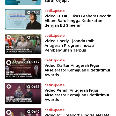
Saraf Kejepit
detikUpdate
03:35
Video KETIK: Lukas Graham Bocorin
Album Baru hingga Kedekatan
dengan Ed Sheeran
detikUpdate
01:07
Video: Sherly Tjoanda Raih
Anugerah Program Inovasi
Pembangunan Terpuji
detikUpdate
04:17
Video: Daftar Anugerah Figur
Akselerator Kemajuan II detiktimur
Awards
detikUpdate
04:15
Video Peraih Anugerah Figur
Akselerator Kemajuan I detiktimur
Awards
detikUpdate
04:40
Video: PT Freeport Hingga ANTAM