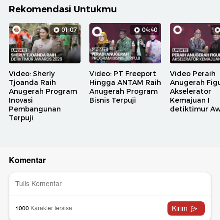
Rekomendasi Untukmu
01:07
04:40
Video: Sherly
Video: PT Freeport
Video Peraih
Tjoanda Raih
Hingga ANTAM Raih
Anugerah Fig
Anugerah Program
Anugerah Program
Akselerator
Inovasi
Bisnis Terpuji
Kemajuan I
Pembangunan
detiktimur A
Terpuji