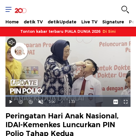
Home
detik TV
detikUpdate
Live TV
Signature
Pol
Tonton kabar terbaru PIALA DUNIA 2026
Di Sini
Dimuat
:
75.22%
Waktu
0:00
/
Durasi
1:33
Mainkan
Suara
Layar
Hidup
Saat
Peringatan Hari Anak Nasional,
ini
IDAI-Kemenkes Luncurkan PIN
Polio Tahap Kedua