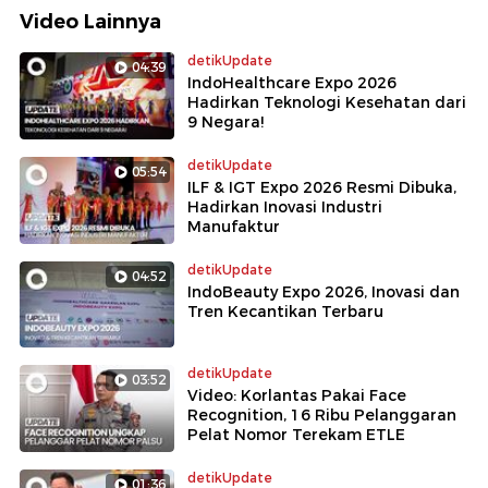
Video Lainnya
detikUpdate
04:39
IndoHealthcare Expo 2026
Hadirkan Teknologi Kesehatan dari
9 Negara!
detikUpdate
05:54
ILF & IGT Expo 2026 Resmi Dibuka,
Hadirkan Inovasi Industri
Manufaktur
detikUpdate
04:52
IndoBeauty Expo 2026, Inovasi dan
Tren Kecantikan Terbaru
detikUpdate
03:52
Video: Korlantas Pakai Face
Recognition, 16 Ribu Pelanggaran
Pelat Nomor Terekam ETLE
detikUpdate
01:36