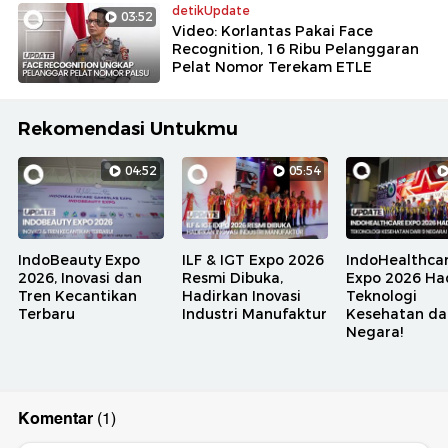
detikUpdate
03:52
Video: Korlantas Pakai Face
Recognition, 16 Ribu Pelanggaran
Pelat Nomor Terekam ETLE
Rekomendasi Untukmu
04:52
05:54
IndoBeauty Expo
ILF & IGT Expo 2026
IndoHealthca
2026, Inovasi dan
Resmi Dibuka,
Expo 2026 Ha
Tren Kecantikan
Hadirkan Inovasi
Teknologi
Terbaru
Industri Manufaktur
Kesehatan dar
Negara!