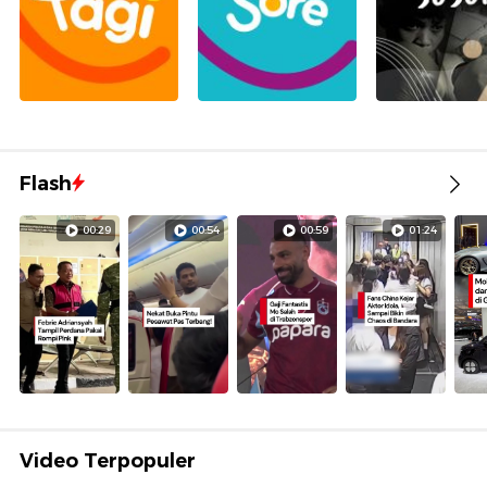
Flash
00:29
00:54
00:59
01:24
Video Terpopuler