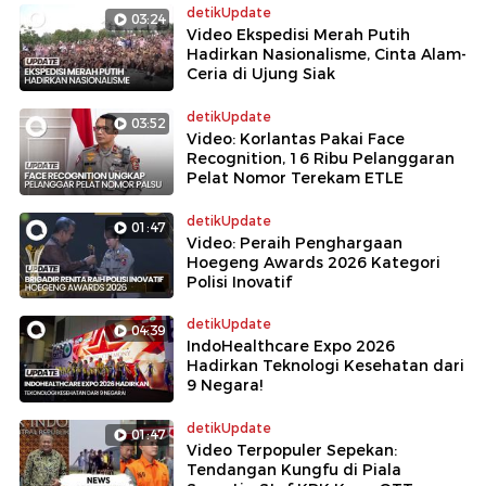
detikUpdate
03:24
Video Ekspedisi Merah Putih
Hadirkan Nasionalisme, Cinta Alam-
Ceria di Ujung Siak
detikUpdate
03:52
Video: Korlantas Pakai Face
Recognition, 16 Ribu Pelanggaran
Pelat Nomor Terekam ETLE
detikUpdate
01:47
Video: Peraih Penghargaan
Hoegeng Awards 2026 Kategori
Polisi Inovatif
detikUpdate
04:39
IndoHealthcare Expo 2026
Hadirkan Teknologi Kesehatan dari
9 Negara!
detikUpdate
01:47
Video Terpopuler Sepekan:
Tendangan Kungfu di Piala