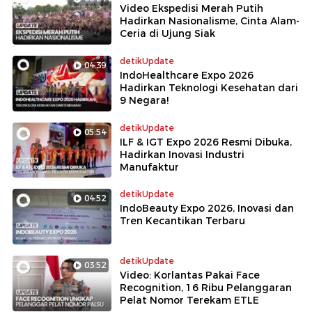
Video Ekspedisi Merah Putih
Hadirkan Nasionalisme, Cinta Alam-
Ceria di Ujung Siak
detikUpdate
04:39
IndoHealthcare Expo 2026
Hadirkan Teknologi Kesehatan dari
9 Negara!
detikUpdate
05:54
ILF & IGT Expo 2026 Resmi Dibuka,
Hadirkan Inovasi Industri
Manufaktur
detikUpdate
04:52
IndoBeauty Expo 2026, Inovasi dan
Tren Kecantikan Terbaru
detikUpdate
03:52
Video: Korlantas Pakai Face
Recognition, 16 Ribu Pelanggaran
Pelat Nomor Terekam ETLE