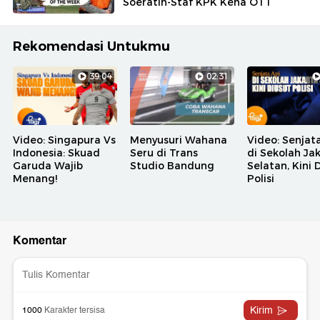
Soeratin-Staf KPK Kena OTT
Rekomendasi Untukmu
39:04
02:31
Video: Singapura Vs
Menyusuri Wahana
Video: Senjat
Indonesia: Skuad
Seru di Trans
di Sekolah Ja
Garuda Wajib
Studio Bandung
Selatan, Kini 
Menang!
Polisi