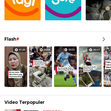
Flash
01:03
00:58
00:33
00:47
Video Terpopuler