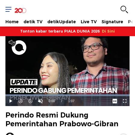
Home
detik TV
detikUpdate
Live TV
Signature
Pol
Tonton kabar terbaru PIALA DUNIA 2026
Di Sini
Dimuat
:
100.00%
Waktu
0:00
/
Durasi
1:07
Mainkan
Suara
Layar
Hidup
Saat
Perindo Resmi Dukung
ini
Pemerintahan Prabowo-Gibran