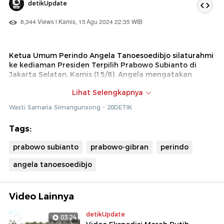
detikUpdate
8,344 Views | Kamis, 15 Agu 2024 22:35 WIB
Ketua Umum Perindo Angela Tanoesoedibjo silaturahmi
ke kediaman Presiden Terpilih Prabowo Subianto di
Jakarta Selatan, Kamis (15/8). Angela mengatakan
maksud kedatangannya untuk sampaikan dukungan
Lihat Selengkapnya
pada pemerintahan Prabowo-Gibran mendatang.
Wasti Samaria Simangunsong - 20DETIK
Tags:
prabowo subianto
prabowo-gibran
perindo
angela tanoesoedibjo
Video Lainnya
detikUpdate
03:24