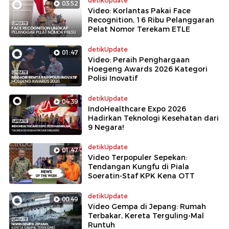
detikUpdate
03:52
Video: Korlantas Pakai Face
Recognition, 16 Ribu Pelanggaran
Pelat Nomor Terekam ETLE
detikUpdate
01:47
Video: Peraih Penghargaan
Hoegeng Awards 2026 Kategori
Polisi Inovatif
detikUpdate
04:39
IndoHealthcare Expo 2026
Hadirkan Teknologi Kesehatan dari
9 Negara!
detikUpdate
01:47
Video Terpopuler Sepekan:
Tendangan Kungfu di Piala
Soeratin-Staf KPK Kena OTT
detikUpdate
00:49
Video Gempa di Jepang: Rumah
Terbakar, Kereta Terguling-Mal
Runtuh