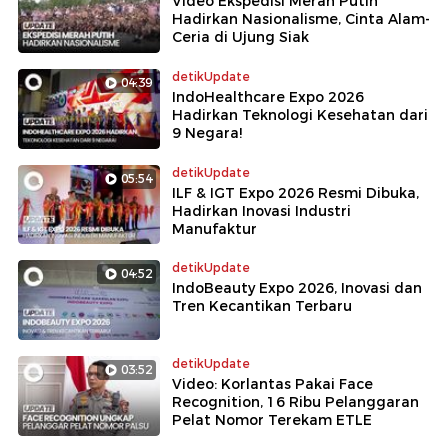
Video Ekspedisi Merah Putih
Hadirkan Nasionalisme, Cinta Alam-
Ceria di Ujung Siak
detikUpdate
04:39
IndoHealthcare Expo 2026
Hadirkan Teknologi Kesehatan dari
9 Negara!
detikUpdate
05:54
ILF & IGT Expo 2026 Resmi Dibuka,
Hadirkan Inovasi Industri
Manufaktur
detikUpdate
04:52
IndoBeauty Expo 2026, Inovasi dan
Tren Kecantikan Terbaru
detikUpdate
03:52
Video: Korlantas Pakai Face
Recognition, 16 Ribu Pelanggaran
Pelat Nomor Terekam ETLE