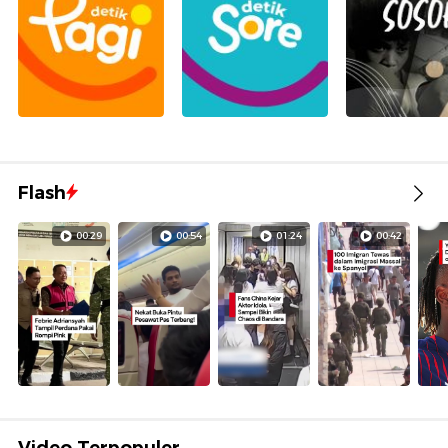
Flash
00:29
00:54
01:24
00:42
Video Terpopuler