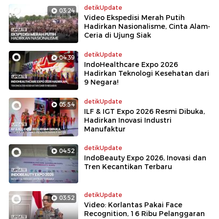
detikUpdate
03:24
Video Ekspedisi Merah Putih
Hadirkan Nasionalisme, Cinta Alam-
Ceria di Ujung Siak
detikUpdate
04:39
IndoHealthcare Expo 2026
Hadirkan Teknologi Kesehatan dari
9 Negara!
detikUpdate
05:54
ILF & IGT Expo 2026 Resmi Dibuka,
Hadirkan Inovasi Industri
Manufaktur
detikUpdate
04:52
IndoBeauty Expo 2026, Inovasi dan
Tren Kecantikan Terbaru
detikUpdate
03:52
Video: Korlantas Pakai Face
Recognition, 16 Ribu Pelanggaran