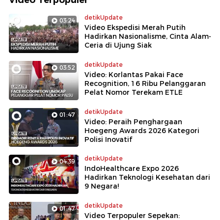
detikUpdate
03:24
Video Ekspedisi Merah Putih
Hadirkan Nasionalisme, Cinta Alam-
Ceria di Ujung Siak
detikUpdate
03:52
Video: Korlantas Pakai Face
Recognition, 16 Ribu Pelanggaran
Pelat Nomor Terekam ETLE
detikUpdate
01:47
Video: Peraih Penghargaan
Hoegeng Awards 2026 Kategori
Polisi Inovatif
detikUpdate
04:39
IndoHealthcare Expo 2026
Hadirkan Teknologi Kesehatan dari
9 Negara!
detikUpdate
01:47
Video Terpopuler Sepekan: