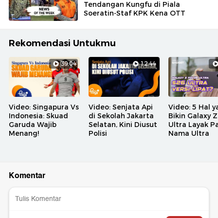
Tendangan Kungfu di Piala
Soeratin-Staf KPK Kena OTT
Rekomendasi Untukmu
39:04
12:44
Video: Singapura Vs
Video: Senjata Api
Video: 5 Hal 
Indonesia: Skuad
di Sekolah Jakarta
Bikin Galaxy Z
Garuda Wajib
Selatan, Kini Diusut
Ultra Layak P
Menang!
Polisi
Nama Ultra