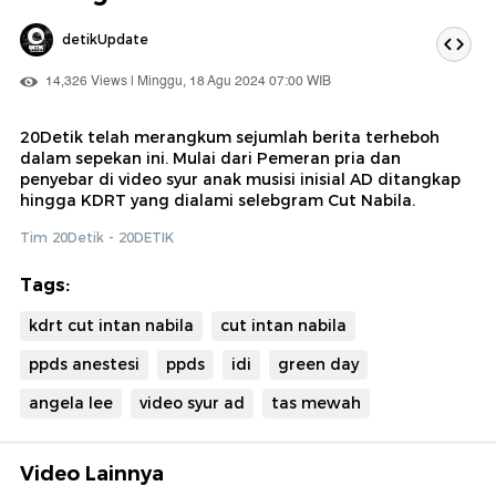
detikUpdate
14,326 Views | Minggu, 18 Agu 2024 07:00 WIB
20Detik telah merangkum sejumlah berita terheboh
dalam sepekan ini. Mulai dari Pemeran pria dan
penyebar di video syur anak musisi inisial AD ditangkap
hingga KDRT yang dialami selebgram Cut Nabila.
Tim 20Detik - 20DETIK
Tags:
kdrt cut intan nabila
cut intan nabila
ppds anestesi
ppds
idi
green day
angela lee
video syur ad
tas mewah
Video Lainnya