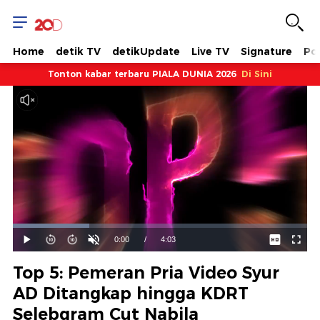
Home
detik TV
detikUpdate
Live TV
Signature
Pol
Tonton kabar terbaru PIALA DUNIA 2026
Di Sini
Dimuat
:
26.03%
Waktu
0:00
/
Durasi
4:03
Mainkan
Suara
Layar
Hidup
Saat
Top 5: Pemeran Pria Video Syur
ini
AD Ditangkap hingga KDRT
Selebgram Cut Nabila