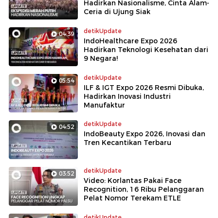
Hadirkan Nasionalisme, Cinta Alam-
Ceria di Ujung Siak
detikUpdate
04:39
IndoHealthcare Expo 2026
Hadirkan Teknologi Kesehatan dari
9 Negara!
detikUpdate
05:54
ILF & IGT Expo 2026 Resmi Dibuka,
Hadirkan Inovasi Industri
Manufaktur
detikUpdate
04:52
IndoBeauty Expo 2026, Inovasi dan
Tren Kecantikan Terbaru
detikUpdate
03:52
Video: Korlantas Pakai Face
Recognition, 16 Ribu Pelanggaran
Pelat Nomor Terekam ETLE
detikUpdate