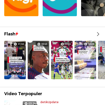
Flash
01:46
00:43
00:36
00:28
Video Terpopuler
detikUpdate
03:24