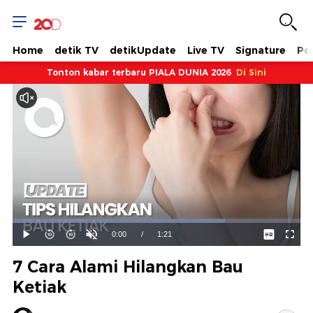
Home
detik TV
detikUpdate
Live TV
Signature
Pol
Tonton kabar terbaru PIALA DUNIA 2026
Di Sini
Dimuat
:
73.87%
Waktu
0:00
/
Durasi
1:21
Mainkan
Suara
Layar
Hidup
Saat
7 Cara Alami Hilangkan Bau
ini
Ketiak