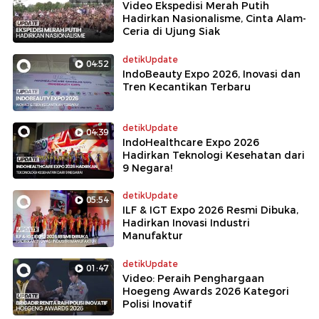
Video Ekspedisi Merah Putih
Hadirkan Nasionalisme, Cinta Alam-
Ceria di Ujung Siak
detikUpdate
04:52
IndoBeauty Expo 2026, Inovasi dan
Tren Kecantikan Terbaru
detikUpdate
04:39
IndoHealthcare Expo 2026
Hadirkan Teknologi Kesehatan dari
9 Negara!
detikUpdate
05:54
ILF & IGT Expo 2026 Resmi Dibuka,
Hadirkan Inovasi Industri
Manufaktur
detikUpdate
01:47
Video: Peraih Penghargaan
Hoegeng Awards 2026 Kategori
Polisi Inovatif