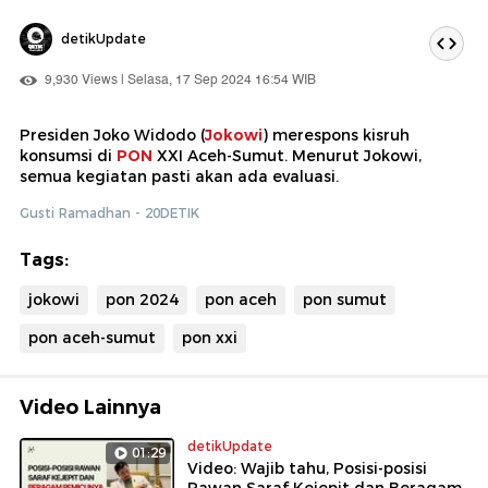
detikUpdate
9,930 Views | Selasa, 17 Sep 2024 16:54 WIB
Presiden Joko Widodo (
Jokowi
) merespons kisruh
konsumsi di
PON
XXI Aceh-Sumut. Menurut Jokowi,
semua kegiatan pasti akan ada evaluasi.
Gusti Ramadhan - 20DETIK
Tags:
jokowi
pon 2024
pon aceh
pon sumut
pon aceh-sumut
pon xxi
Video Lainnya
detikUpdate
01:29
Video: Wajib tahu, Posisi-posisi
Rawan Saraf Kejepit dan Beragam