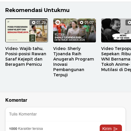
Rekomendasi Untukmu
01:29
01:07
Video: Wajib tahu,
Video: Sherly
Video Terpopu
Posisi-posisi Rawan
Tjoanda Raih
Sepekan: Rib
Saraf Kejepit dan
Anugerah Program
WNI Bernama
Beragam Pemicu
Inovasi
Tokoh Anime-
Pembangunan
Mutilasi di D
Terpuji