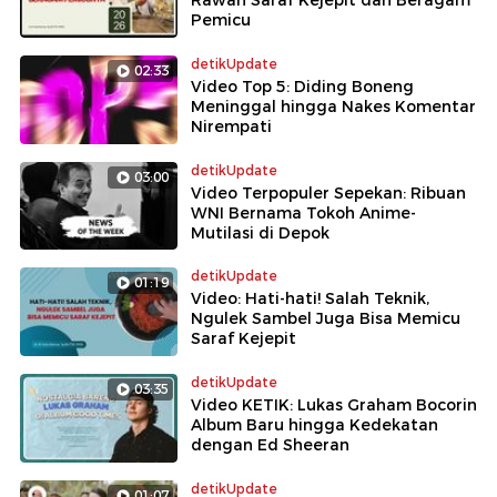
Pemicu
detikUpdate
02:33
Video Top 5: Diding Boneng
Meninggal hingga Nakes Komentar
Nirempati
detikUpdate
03:00
Video Terpopuler Sepekan: Ribuan
WNI Bernama Tokoh Anime-
Mutilasi di Depok
detikUpdate
01:19
Video: Hati-hati! Salah Teknik,
Ngulek Sambel Juga Bisa Memicu
Saraf Kejepit
detikUpdate
03:35
Video KETIK: Lukas Graham Bocorin
Album Baru hingga Kedekatan
dengan Ed Sheeran
detikUpdate
01:07