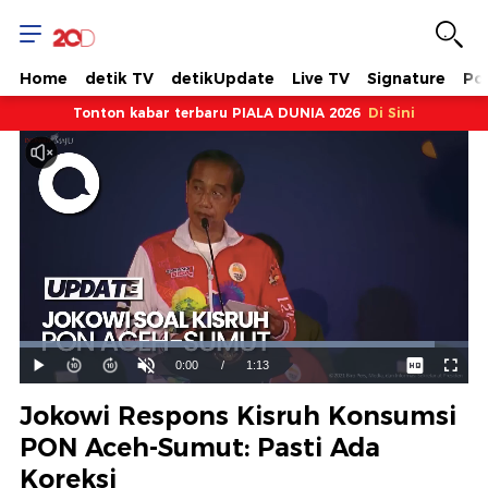
Home
detik TV
detikUpdate
Live TV
Signature
Pol
Tonton kabar terbaru PIALA DUNIA 2026
Di Sini
Dimuat
:
92.44%
Waktu
0:00
/
Durasi
1:13
Mainkan
Suara
Layar
Hidup
Saat
Jokowi Respons Kisruh Konsumsi
ini
PON Aceh-Sumut: Pasti Ada
Koreksi