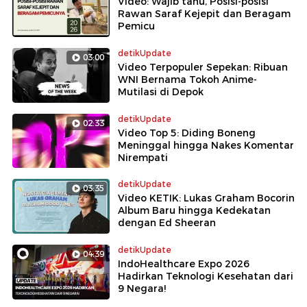
Video: Wajib tahu, Posisi-posisi
Rawan Saraf Kejepit dan Beragam
Pemicu
detikUpdate
03:00
Video Terpopuler Sepekan: Ribuan
WNI Bernama Tokoh Anime-
Mutilasi di Depok
detikUpdate
02:33
Video Top 5: Diding Boneng
Meninggal hingga Nakes Komentar
Nirempati
detikUpdate
03:35
Video KETIK: Lukas Graham Bocorin
Album Baru hingga Kedekatan
dengan Ed Sheeran
detikUpdate
04:39
IndoHealthcare Expo 2026
Hadirkan Teknologi Kesehatan dari
9 Negara!