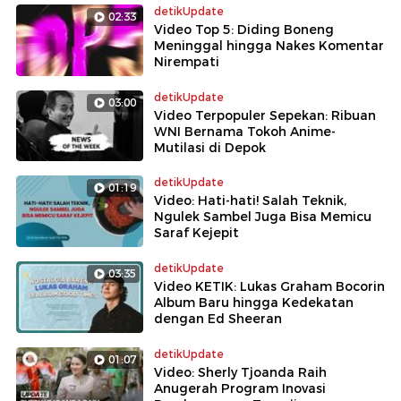
detikUpdate
02:33
Video Top 5: Diding Boneng
Meninggal hingga Nakes Komentar
Nirempati
detikUpdate
03:00
Video Terpopuler Sepekan: Ribuan
WNI Bernama Tokoh Anime-
Mutilasi di Depok
detikUpdate
01:19
Video: Hati-hati! Salah Teknik,
Ngulek Sambel Juga Bisa Memicu
Saraf Kejepit
detikUpdate
03:35
Video KETIK: Lukas Graham Bocorin
Album Baru hingga Kedekatan
dengan Ed Sheeran
detikUpdate
01:07
Video: Sherly Tjoanda Raih
Anugerah Program Inovasi