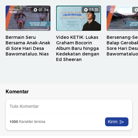
01:34
03:35
Bermain Seru
Video KETIK: Lukas
Bersenang-S
Bersama Anak-Anak
Graham Bocorin
Balap Gerobak
di Sore Hari Desa
Album Baru hingga
Sore Hari Des
Bawomataluo, Nias
Kedekatan dengan
Bawomataluo,
Ed Sheeran