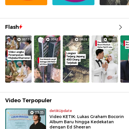
Flash
00:33
00:42
00:28
00:42
Video Terpopuler
detikUpdate
03:35
Video KETIK: Lukas Graham Bocorin
Album Baru hingga Kedekatan
dengan Ed Sheeran