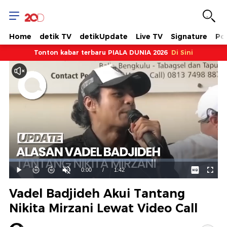
Home
detik TV
detikUpdate
Live TV
Signature
Pol
Tonton kabar terbaru PIALA DUNIA 2026
Di Sini
Dimuat
:
68.17%
Waktu
0:00
/
Durasi
1:42
Mainkan
Suara
Layar
Hidup
Saat
Vadel Badjideh Akui Tantang
ini
Nikita Mirzani Lewat Video Call