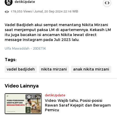
detikUpdate
178,053 Views | Jumat, 20 Sep 2024 22:16 WIB
Vadel Badjideh akui sempat menantang Nikita Mirzani
saat menjemput paksa LM di apartemennya. Kekasih LM
itu juga bacakan isi ancaman Nikita lewat direct
message Instagram pada Juli 2023 lalu.
Ulfa Mawaddah - 20DETIK
Tags:
vadel badjideh
nikita mirzani
anak nikita mirzani
Video Lainnya
detikUpdate
01:29
Video: Wajib tahu, Posisi-posisi
Rawan Saraf Kejepit dan Beragam
Pemicu