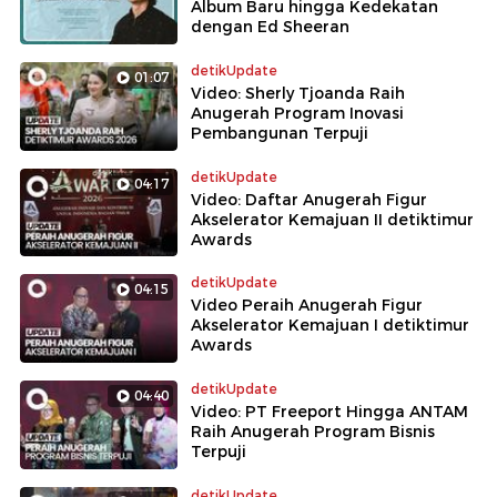
Album Baru hingga Kedekatan
dengan Ed Sheeran
detikUpdate
01:07
Video: Sherly Tjoanda Raih
Anugerah Program Inovasi
Pembangunan Terpuji
detikUpdate
04:17
Video: Daftar Anugerah Figur
Akselerator Kemajuan II detiktimur
Awards
detikUpdate
04:15
Video Peraih Anugerah Figur
Akselerator Kemajuan I detiktimur
Awards
detikUpdate
04:40
Video: PT Freeport Hingga ANTAM
Raih Anugerah Program Bisnis
Terpuji
detikUpdate