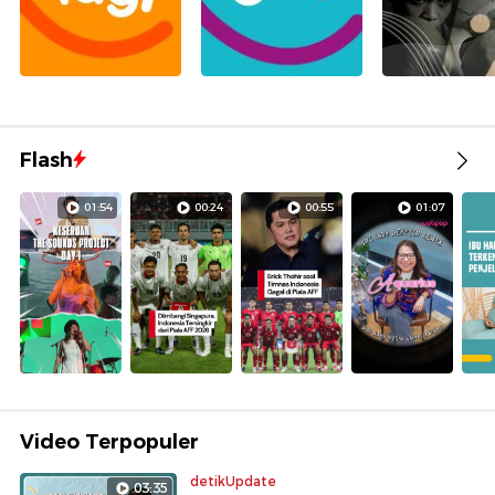
Flash
01:54
00:24
00:55
01:07
Video Terpopuler
detikUpdate
03:35