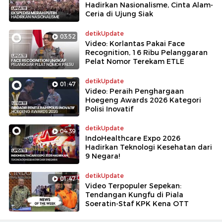
Hadirkan Nasionalisme, Cinta Alam-
Ceria di Ujung Siak
detikUpdate
03:52
Video: Korlantas Pakai Face
Recognition, 16 Ribu Pelanggaran
Pelat Nomor Terekam ETLE
detikUpdate
01:47
Video: Peraih Penghargaan
Hoegeng Awards 2026 Kategori
Polisi Inovatif
detikUpdate
04:39
IndoHealthcare Expo 2026
Hadirkan Teknologi Kesehatan dari
9 Negara!
detikUpdate
01:47
Video Terpopuler Sepekan:
Tendangan Kungfu di Piala
Soeratin-Staf KPK Kena OTT