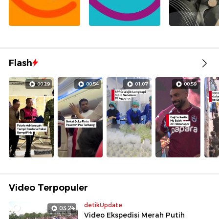
Flash
00:29
00:54
01:07
00:59
Video Terpopuler
detikUpdate
03:24
Video Ekspedisi Merah Putih