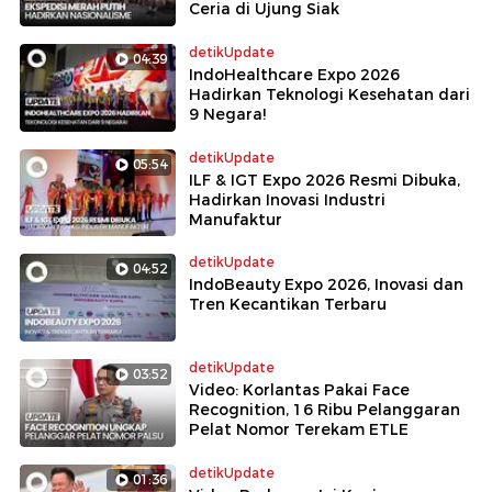
Ceria di Ujung Siak
detikUpdate
04:39
IndoHealthcare Expo 2026
Hadirkan Teknologi Kesehatan dari
9 Negara!
detikUpdate
05:54
ILF & IGT Expo 2026 Resmi Dibuka,
Hadirkan Inovasi Industri
Manufaktur
detikUpdate
04:52
IndoBeauty Expo 2026, Inovasi dan
Tren Kecantikan Terbaru
detikUpdate
03:52
Video: Korlantas Pakai Face
Recognition, 16 Ribu Pelanggaran
Pelat Nomor Terekam ETLE
detikUpdate
01:36