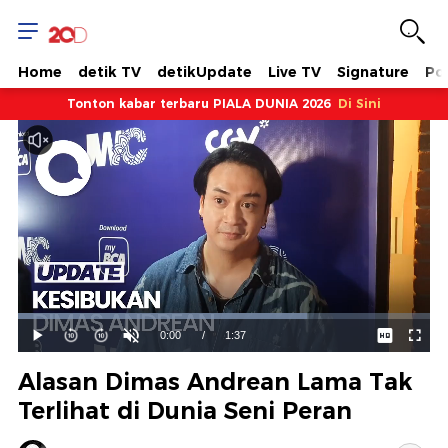
Home
detik TV
detikUpdate
Live TV
Signature
Pol
Tonton kabar terbaru PIALA DUNIA 2026
Di Sini
Dimuat
:
70.24%
Waktu
0:00
/
Durasi
1:37
Mainkan
Suara
Layar
Hidup
Saat
Alasan Dimas Andrean Lama Tak
ini
Terlihat di Dunia Seni Peran