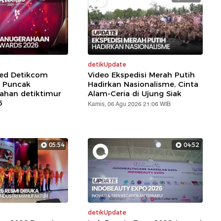
detikUpdate
red Detikcom
Video Ekspedisi Merah Putih
 Puncak
Hadirkan Nasionalisme, Cinta
ahan detiktimur
Alam-Ceria di Ujung Siak
6
Kamis, 06 Agu 2026 21:06 WIB
05:54
04:52
detikUpdate