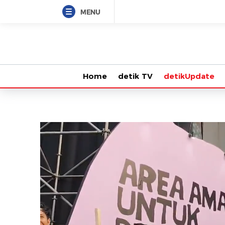
MENU
Home
detik TV
detikUpdate