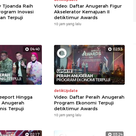
y Tjoanda Raih
Video: Daftar Anugerah Figur
ogram Inovasi
Akselerator Kemajuan II
n Terpuji
detiktimur Awards
10 jam yang lalu
04:40
02:53
detikUpdate
reeport Hingga
Video: Daftar Peraih Anugerah
 Anugerah
Program Ekonomi Terpuji
nis Terpuji
detiktimur Awards
10 jam yang lalu
02:17
03:24