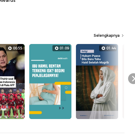
 Awards
Selengkapnya
00:55
01:09
01:44