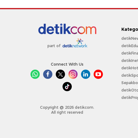
Katego
detikNe
detikEdu
part of
detikFin
detikIne
Connect With Us
detikHo
detikSpo
Sepakbo
detikOt
detikPro
Copyright @ 2026 detikcom.
All right reserved