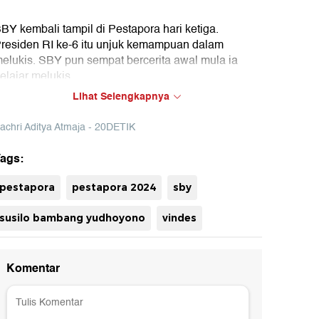
BY kembali tampil di Pestapora hari ketiga.
residen RI ke-6 itu unjuk kemampuan dalam
elukis. SBY pun sempat bercerita awal mula ia
elajar melukis
Lihat Selengkapnya
achri Aditya Atmaja - 20DETIK
ags:
uh
pestapora
pestapora 2024
sby
susilo bambang yudhoyono
vindes