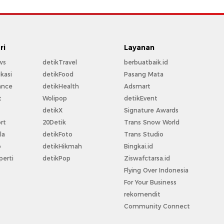
ri
Layanan
ws
detikTravel
berbuatbaik.id
kasi
detikFood
Pasang Mata
ance
detikHealth
Adsmart
t
Wolipop
detikEvent
t
detikX
Signature Awards
rt
20Detik
Trans Snow World
la
detikFoto
Trans Studio
o
detikHikmah
Bingkai.id
perti
detikPop
Ziswafctarsa.id
Flying Over Indonesia
For Your Business
rekomendit
Community Connect