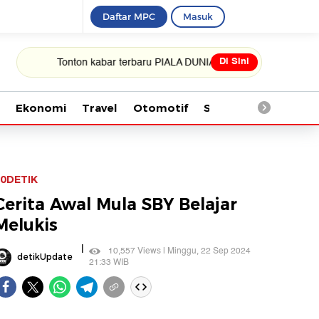
Daftar MPC
Masuk
Di Sini
Tonton kabar terbaru PIALA DUNIA 2026
Ekonomi
Travel
Otomotif
Saintek
Kesehata
0DETIK
Cerita Awal Mula SBY Belajar
Melukis
|
10,557 Views | Minggu, 22 Sep 2024
detikUpdate
21:33 WIB