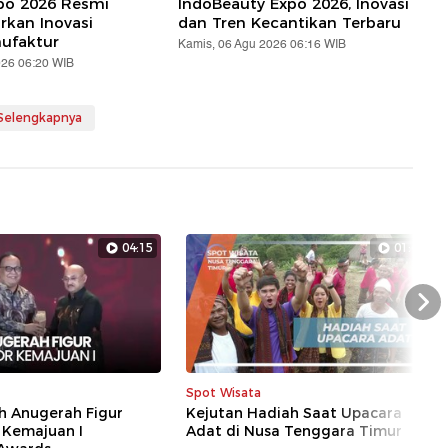
xpo 2026 Resmi
IndoBeauty Expo 2026, Inovasi
rkan Inovasi
dan Tren Kecantikan Terbaru
nufaktur
Kamis, 06 Agu 2026 06:16 WIB
026 06:20 WIB
 Selengkapnya
04:15
01:41
Nex
Spot Wisata
h Anugerah Figur
Kejutan Hadiah Saat Upacara
 Kemajuan I
Adat di Nusa Tenggara Timur