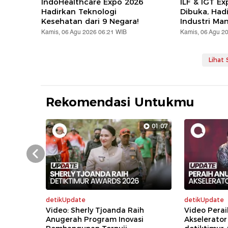
IndoHealthcare Expo 2026
ILF & IGT E
Hadirkan Teknologi
Dibuka, Hadi
Kesehatan dari 9 Negara!
Industri Ma
Kamis, 06 Agu 2026 06:21 WIB
Kamis, 06 Agu 2
Lihat
Rekomendasi Untukmu
01:07
Prev
detikUpdate
detikUpdate
Video: Sherly Tjoanda Raih
Video Perai
Anugerah Program Inovasi
Akselerator