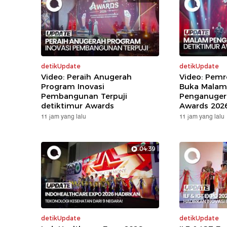
detikUpdate
detikUpdate
Video: Peraih Anugerah
Video: Pem
Program Inovasi
Buka Malam
Pembangunan Terpuji
Penganuger
detiktimur Awards
Awards 202
11 jam yang lalu
11 jam yang lalu
04:39
detikUpdate
detikUpdate