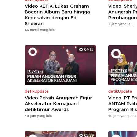
Video KETIK: Lukas Graham
Video: Sherl
Bocorin Album Baru hingga
Anugerah Pr
Kedekatan dengan Ed
Pembanguna
Sheeran
7 jam yang lalu
46 menit yang lalu
04:15
detikUpdate
detikUpdate
Video Peraih Anugerah Figur
Video: PT F
Akselerator Kemajuan I
ANTAM Raih
detiktimur Awards
Program Bis
10 jam yang lalu
10 jam yang lalu
05:29