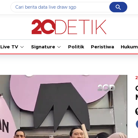
Cancel
Yang sedang ramai dicari
#1
data live draw sgp
#2
iran
Live TV
Signature
Politik
Peristiwa
Hukum
#3
senjata
#4
prabowo
#5
gempa hari ini
2
Promoted
Terakhir yang dicari
Loading...