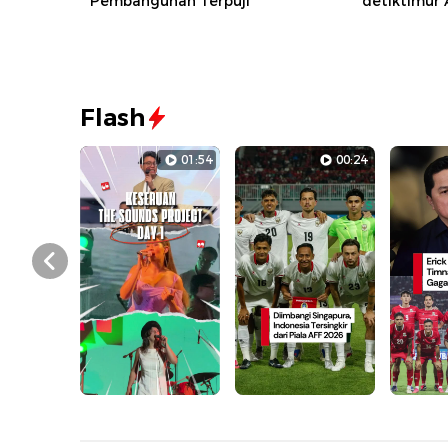
Pembangunan Terpuji
detiktimur
Flash
01:54
00:24
Prev