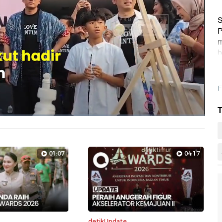
S
P
m
b
F
T
Layarpen
01:07
04:17
detikUpdate