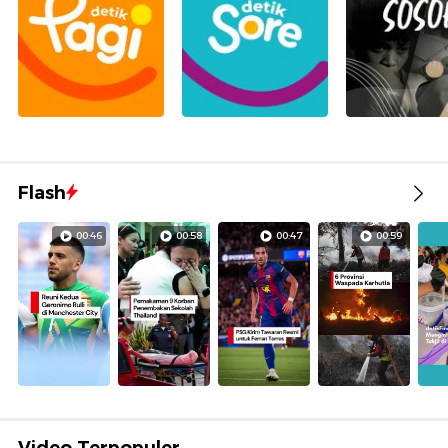
Flash
00:46
00:58
00:47
00:59
Video Terpopuler