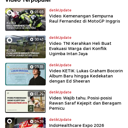
detikUpdate
01:03
Video: Kemenangan Sempurna
Raul Fernandez di MotoGP Inggris
detikUpdate
00:43
Video: TNI Kerahkan Heli Buat
Evakuasi Warga dari Konflik
Ugimba Intan Jaya
detikUpdate
03:35
Video KETIK: Lukas Graham Bocorin
Album Baru hingga Kedekatan
dengan Ed Sheeran
detikUpdate
01:29
Video: Wajib tahu, Posisi-posisi
Rawan Saraf Kejepit dan Beragam
Pemicu
detikUpdate
04:39
IndoHealthcare Expo 2026