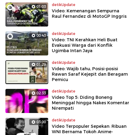
detikUpdate
01:03
Video: Kemenangan Sempurna
Raul Fernandez di MotoGP Inggris
detikUpdate
00:43
Video: TNI Kerahkan Heli Buat
Evakuasi Warga dari Konflik
Ugimba Intan Jaya
detikUpdate
01:29
Video: Wajib tahu, Posisi-posisi
Rawan Saraf Kejepit dan Beragam
Pemicu
detikUpdate
02:33
Video Top 5: Diding Boneng
Meninggal hingga Nakes Komentar
Nirempati
detikUpdate
03:00
Video Terpopuler Sepekan: Ribuan
WNI Bernama Tokoh Anime-