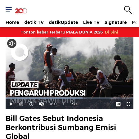
Home
detik TV
detikUpdate
Live TV
Signature
Pol
Tonton kabar terbaru PIALA DUNIA 2026
Di Sini
Dimuat
:
60.11%
Waktu
0:00
/
Durasi
1:39
Mainkan
Suara
Layar
Hidup
Saat
Bill Gates Sebut Indonesia
ini
Berkontribusi Sumbang Emisi
Global