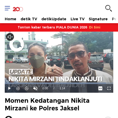
Home
detik TV
detikUpdate
Live TV
Signature
Pol
Tonton kabar terbaru PIALA DUNIA 2026
Di Sini
Dimuat
:
93.21%
Waktu
0:00
/
Durasi
1:14
Mainkan
Suara
Layar
Hidup
Saat
Momen Kedatangan Nikita
ini
Mirzani ke Polres Jaksel