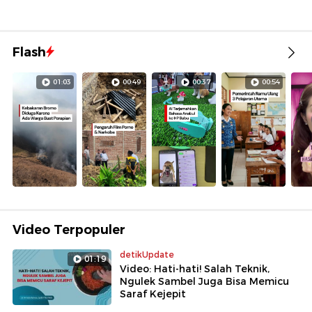
Flash
01:03
00:49
00:37
00:54
Video Terpopuler
detikUpdate
01:19
Video: Hati-hati! Salah Teknik,
Ngulek Sambel Juga Bisa Memicu
Saraf Kejepit