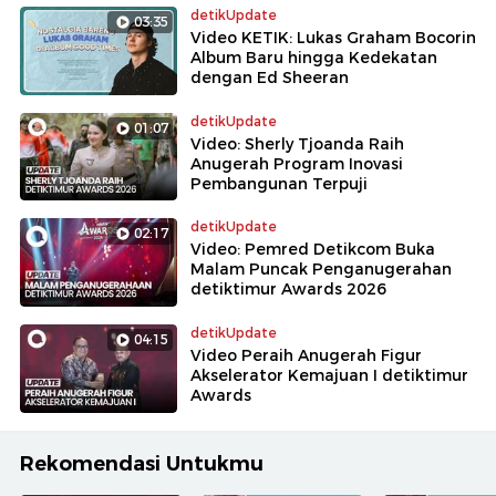
detikUpdate
03:35
Video KETIK: Lukas Graham Bocorin
Album Baru hingga Kedekatan
dengan Ed Sheeran
detikUpdate
01:07
Video: Sherly Tjoanda Raih
Anugerah Program Inovasi
Pembangunan Terpuji
detikUpdate
02:17
Video: Pemred Detikcom Buka
Malam Puncak Penganugerahan
detiktimur Awards 2026
detikUpdate
04:15
Video Peraih Anugerah Figur
Akselerator Kemajuan I detiktimur
Awards
Rekomendasi Untukmu