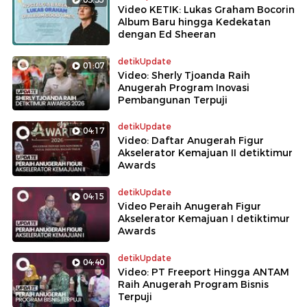
Video KETIK: Lukas Graham Bocorin
Album Baru hingga Kedekatan
dengan Ed Sheeran
detikUpdate
01:07
Video: Sherly Tjoanda Raih
Anugerah Program Inovasi
Pembangunan Terpuji
detikUpdate
04:17
Video: Daftar Anugerah Figur
Akselerator Kemajuan II detiktimur
Awards
detikUpdate
04:15
Video Peraih Anugerah Figur
Akselerator Kemajuan I detiktimur
Awards
detikUpdate
04:40
Video: PT Freeport Hingga ANTAM
Raih Anugerah Program Bisnis
Terpuji