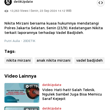
detikUpdate
13,263 Views | Senin, 23 Sep 2024 14:12 WIB
Nikita Mirzani bersama kuasa hukumnya mendatangi
Polres Jakarta Selatan, Senin (23/9). Kedatangan Nikita
terkait laporannya terhadap Vadel Badjideh.
Putri Aulia - 20DETIK
Tags:
nikita mirzani
anak nikita mirzani
vadel badjideh
Video Lainnya
detikUpdate
01:19
Video: Hati-hati! Salah Teknik,
Ngulek Sambel Juga Bisa Memicu
Saraf Kejepit
detikUpdate
03:35