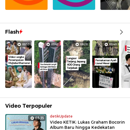
Flash
00:33
00:42
00:28
00:40
Video Terpopuler
detikUpdate
03:35
Video KETIK: Lukas Graham Bocorin
Album Baru hingga Kedekatan