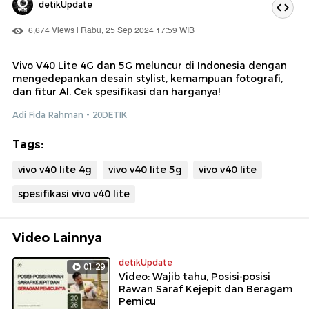
detikUpdate
6,674 Views | Rabu, 25 Sep 2024 17:59 WIB
Vivo V40 Lite 4G dan 5G meluncur di Indonesia dengan
mengedepankan desain stylist, kemampuan fotografi,
dan fitur AI. Cek spesifikasi dan harganya!
Adi Fida Rahman - 20DETIK
Tags:
vivo v40 lite 4g
vivo v40 lite 5g
vivo v40 lite
spesifikasi vivo v40 lite
Video Lainnya
detikUpdate
01:29
Video: Wajib tahu, Posisi-posisi
Rawan Saraf Kejepit dan Beragam
Pemicu