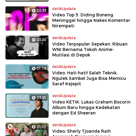
detikUpdate
02:33
Video Top 5: Diding Boneng
Meninggal hingga Nakes Komentar
Nirempati
detikUpdate
03:00
Video Terpopuler Sepekan: Ribuan
WNI Bernama Tokoh Anime-
Mutilasi di Depok
detikUpdate
01:19
Video: Hati-hati! Salah Teknik,
Ngulek Sambel Juga Bisa Memicu
Saraf Kejepit
detikUpdate
03:35
Video KETIK: Lukas Graham Bocorin
Album Baru hingga Kedekatan
dengan Ed Sheeran
detikUpdate
01:07
Video: Sherly Tjoanda Raih