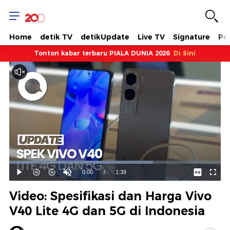
Home
detik TV
detikUpdate
Live TV
Signature
Pol
Tonton kabar terbaru PIALA DUNIA 2026
Di Sini
Dimuat
:
68.08%
Waktu
0:00
/
Durasi
1:39
Mainkan
Suara
Layar
Hidup
Saat
Video: Spesifikasi dan Harga Vivo
ini
V40 Lite 4G dan 5G di Indonesia